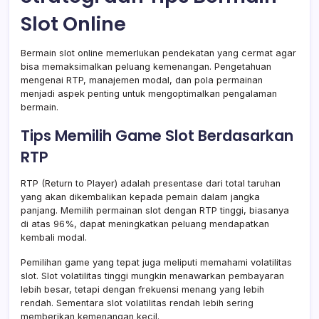
Slot Online
Bermain slot online memerlukan pendekatan yang cermat agar
bisa memaksimalkan peluang kemenangan. Pengetahuan
mengenai RTP, manajemen modal, dan pola permainan
menjadi aspek penting untuk mengoptimalkan pengalaman
bermain.
Tips Memilih Game Slot Berdasarkan
RTP
RTP (Return to Player) adalah presentase dari total taruhan
yang akan dikembalikan kepada pemain dalam jangka
panjang. Memilih permainan slot dengan RTP tinggi, biasanya
di atas 96%, dapat meningkatkan peluang mendapatkan
kembali modal.
Pemilihan game yang tepat juga meliputi memahami volatilitas
slot. Slot volatilitas tinggi mungkin menawarkan pembayaran
lebih besar, tetapi dengan frekuensi menang yang lebih
rendah. Sementara slot volatilitas rendah lebih sering
memberikan kemenangan kecil.