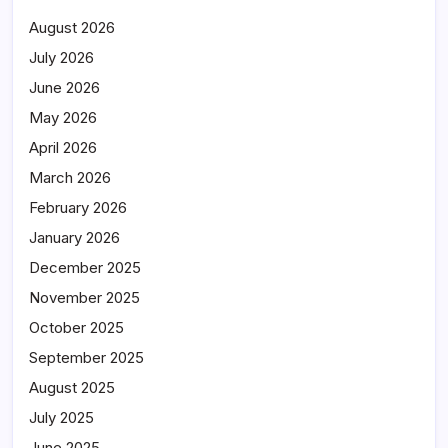
August 2026
July 2026
June 2026
May 2026
April 2026
March 2026
February 2026
January 2026
December 2025
November 2025
October 2025
September 2025
August 2025
July 2025
June 2025