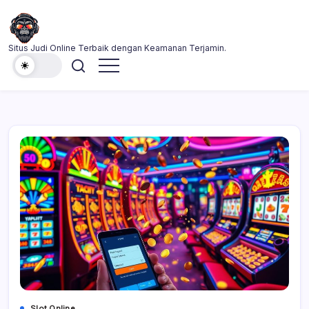
Skip
to
content
AlrassedOnline
Situs Judi Online Terbaik dengan Keamanan Terjamin.
Slot Online