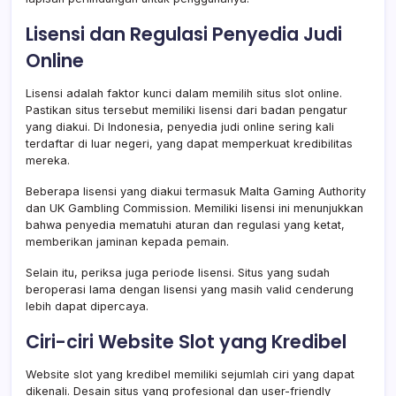
Lisensi dan Regulasi Penyedia Judi
Online
Lisensi adalah faktor kunci dalam memilih situs slot online.
Pastikan situs tersebut memiliki lisensi dari badan pengatur
yang diakui. Di Indonesia, penyedia judi online sering kali
terdaftar di luar negeri, yang dapat memperkuat kredibilitas
mereka.
Beberapa lisensi yang diakui termasuk Malta Gaming Authority
dan UK Gambling Commission. Memiliki lisensi ini menunjukkan
bahwa penyedia mematuhi aturan dan regulasi yang ketat,
memberikan jaminan kepada pemain.
Selain itu, periksa juga periode lisensi. Situs yang sudah
beroperasi lama dengan lisensi yang masih valid cenderung
lebih dapat dipercaya.
Ciri-ciri Website Slot yang Kredibel
Website slot yang kredibel memiliki sejumlah ciri yang dapat
dikenali. Desain situs yang profesional dan user-friendly