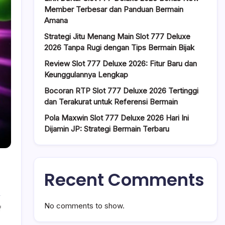
Member Terbesar dan Panduan Bermain
Amana
Strategi Jitu Menang Main Slot 777 Deluxe
2026 Tanpa Rugi dengan Tips Bermain Bijak
Review Slot 777 Deluxe 2026: Fitur Baru dan
Keunggulannya Lengkap
Bocoran RTP Slot 777 Deluxe 2026 Tertinggi
dan Terakurat untuk Referensi Bermain
Pola Maxwin Slot 777 Deluxe 2026 Hari Ini
Dijamin JP: Strategi Bermain Terbaru
Recent Comments
No comments to show.
on
f
Panduan