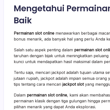
Mengetahui Permainan 
Baik
Permainan slot online
menawarkan berbagai macam p
bonus menarik, ada banyak hal yang perlu Anda k
Salah satu aspek penting dalam
permainan slot onl
taruhan dengan bijak untuk meningkatkan peluang
kunci untuk mendapatkan hasil maksimal dalam per
Tentu saja, mencari jackpot adalah tujuan utama se
jutaan rupiah, jackpot adalah impian semua orang 
tips tentang cara mencari
jackpot slot
yang menggiu
Dalam
permainan slot online
, kami akan membahas b
permainan klasik dengan tiga gulungan hingga pe
pilihan menarik yang dapat Anda eksplorasi.