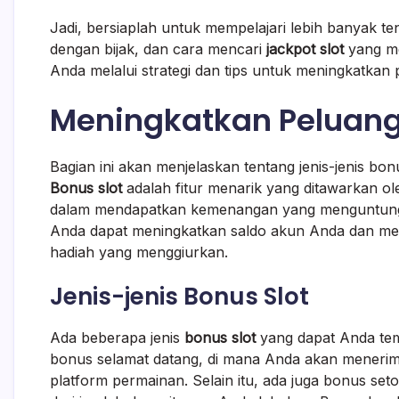
Jadi, bersiaplah untuk mempelajari lebih banyak 
dengan bijak, dan cara mencari
jackpot slot
yang me
Anda melalui strategi dan tips untuk meningkatkan
Meningkatkan Peluang
Bagian ini akan menjelaskan tentang jenis-jenis bo
Bonus slot
adalah fitur menarik yang ditawarkan o
dalam mendapatkan kemenangan yang menguntun
Anda dapat meningkatkan saldo akun Anda dan m
hadiah yang menggiurkan.
Jenis-jenis Bonus Slot
Ada beberapa jenis
bonus slot
yang dapat Anda temu
bonus selamat datang, di mana Anda akan menerim
platform permainan. Selain itu, ada juga bonus s