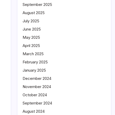
September 2025
August 2025
July 2025
June 2025
May 2025
April 2025
March 2025
February 2025
January 2025
December 2024
November 2024
October 2024
September 2024
August 2024