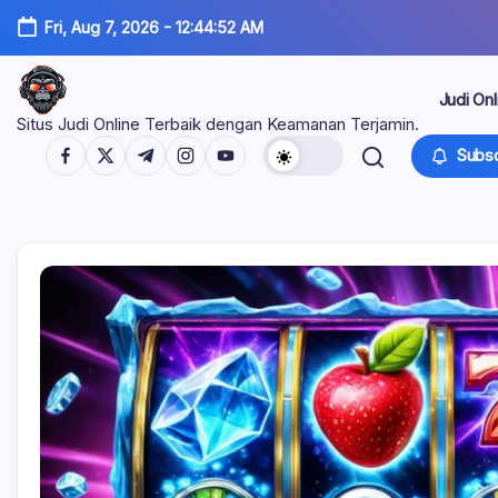
Skip
Fri, Aug 7, 2026
-
12:44:53 AM
to
content
Judi Onl
AlrassedOnline
Situs Judi Online Terbaik dengan Keamanan Terjamin.
https://www.facebook.com/
https://twitter.com/
https://t.me/
https://www.instagram.com/
https://youtube.com/
Subsc