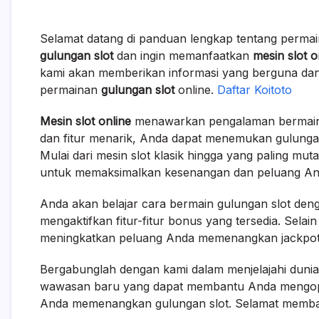
Selamat datang di panduan lengkap tentang perma
gulungan slot
dan ingin memanfaatkan
mesin slot o
kami akan memberikan informasi yang berguna da
permainan
gulungan slot
online.
Daftar Koitoto
Mesin slot online
menawarkan pengalaman bermain
dan fitur menarik, Anda dapat menemukan gulungan
Mulai dari mesin slot klasik hingga yang paling m
untuk memaksimalkan kesenangan dan peluang And
Anda akan belajar cara bermain gulungan slot de
mengaktifkan fitur-fitur bonus yang tersedia. Selai
meningkatkan peluang Anda memenangkan jackpo
Bergabunglah dengan kami dalam menjelajahi dunia 
wawasan baru yang dapat membantu Anda mengop
Anda memenangkan gulungan slot. Selamat memba