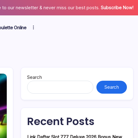
 to our newsletter & never miss our best posts.
Subscribe Now!
ulette Online
Search
Search
Recent Posts
Link Daftar Slot 777 Deluxe 2026 Bonus New