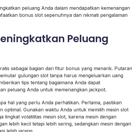
meningkatkan peluang Anda dalam mendapatkan kemenangan
nfaatkan bonus slot sepenuhnya dan nikmati pengalaman
Meningkatkan Peluang
ratis sebagai bagian dari fitur bonus yang menarik. Putara
memutar gulungan slot tanpa harus mengeluarkan uang
mberikan tips tentang bagaimana Anda dapat
an peluang Anda untuk memenangkan jackpot.
pa hal yang perlu Anda perhatikan. Pertama, pastikan
n optimal. Gunakan waktu Anda untuk memilih mesin slot
a tingkat volatilitas mesin slot, karena mesin dengan
n lebih kecil tetapi lebih sering, sedangkan mesin dengan
pi lebih jarang.