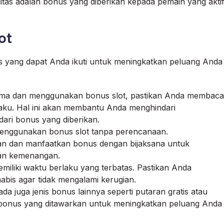
litas adalah bonus yang diberikan kepada pemain yang akti
ot
s yang dapat Anda ikuti untuk meningkatkan peluang Anda
ima dan menggunakan bonus slot, pastikan Anda membaca
aku. Hal ini akan membantu Anda menghindari
ri bonus yang diberikan.
enggunakan bonus slot tanpa perencanaan.
an dan manfaatkan bonus dengan bijaksana untuk
an kemenangan.
miliki waktu berlaku yang terbatas. Pastikan Anda
bis agar tidak mengalami kerugian.
a juga jenis bonus lainnya seperti putaran gratis atau
 bonus yang ditawarkan untuk meningkatkan peluang Anda