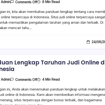
On
6 Min Read
y
Admin
Comments Off
Panduan
Memilih
ian ini, kita akan membahas panduan lengkap tentang cara memil
Situs
Judi
i online terpercaya di Indonesia. Situs judi online terpercaya sanga
Online
untuk memastikan pengalaman taruhan yang aman dan terbaik. Di
Terpercaya
ta akan mencari tahu…
24/06/2
uan Lengkap Taruhan Judi Online d
nesia
On
4 Min Read
y
Admin
Comments Off
Panduan
Lengkap
gian ini, Anda akan menemukan panduan lengkap untuk melakukan
Taruhan
Judi
judi online di Indonesia. Kami akan memberikan informasi mengena
Online
 menang, situs terpercaya dengan bonus terbaik, dan bagaimana
Di