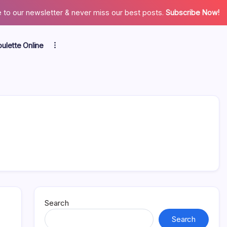
 to our newsletter & never miss our best posts.
Subscribe Now!
ulette Online
Search
Search