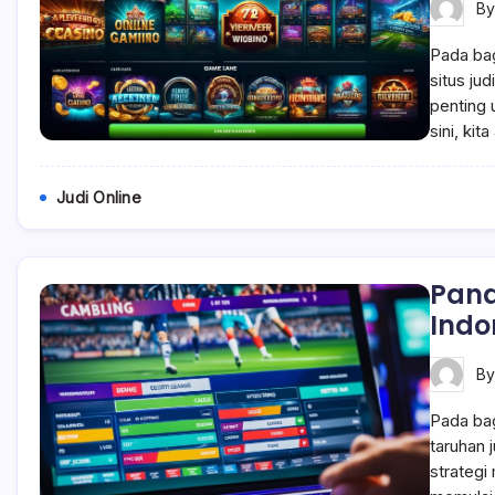
B
Pada bag
situs jud
penting 
sini, ki
Judi Online
Pand
Indo
B
Pada ba
taruhan 
strategi