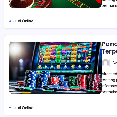
permaina
Judi Online
Pand
Terp
B
Alrassed
tentang 
informas
permaina
Judi Online