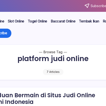
Subscribe
ine
Slot Online
Togel Online
Baccarat Online
Tembak Ikan
Ro
ribe
Browse Tag
platform judi online
7 Articles
uan Bermain di Situs Judi Online
i Indonesia