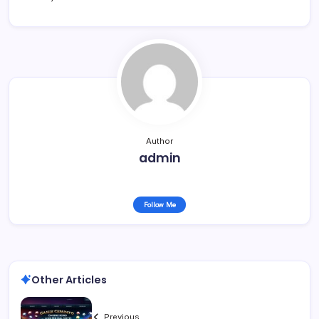
Author
admin
Follow Me
Other Articles
Previous