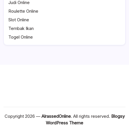
Judi Online
Roulette Online
Slot Online
Tembak Ikan
Togel Online
Copyright 2026 —
AlrassedOnline
. All rights reserved.
Blogsy
WordPress Theme