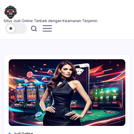
Skip
to
content
AlrassedOnline
Situs Judi Online Terbaik dengan Keamanan Terjamin.
Judi Online