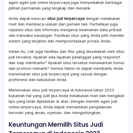
agen-agen judi online terpercaya juga menyediakan berbagai
pilihan permainan yang lengkap dan menarik.
Anda dapat mencari
situs judi terpercaya
dengan melakukan
riset dan membaca ulasan dari pemain lain. Perhatikan juga
reputasi situs dan informasi mengenai keamanan data pribadi
dan transaksi keuangan. Pastikan situs yang Anda pilih memiliki
sistem yang terjamin dan memprioritaskan privasi Anda.
Selain itu, cek juga fasilitas dan fitur yang disediakan oleh situs
judi tersebut. Apakah ada layanan pelanggan yang responsif
dan siap membantu? Apakah situs tersebut menawarkan bonus
dan promosi menarik? Semua faktor ini dapat membantu Anda
menemukan situs judi terpercaya yang sesuai dengan
preferensi dan kebutuhan Anda.
Menemukan situs judi terpercaya di Indonesia tahun 2023
bukanlah hal yang sulit jika Anda melakukan riset dan mengikuti
tips yang telah dijelaskan di atas. Dengan memilih agen judi
online terpercaya, Anda dapat memastikan pengalaman
bermain yang aman, nyaman, dan menguntungkan.
Keuntungan Memilih Situs Judi