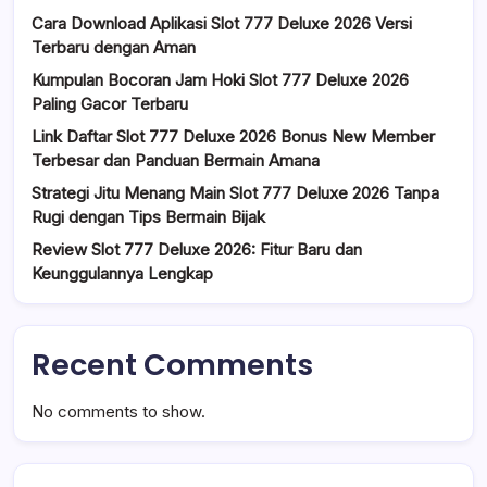
Cara Download Aplikasi Slot 777 Deluxe 2026 Versi
Terbaru dengan Aman
Kumpulan Bocoran Jam Hoki Slot 777 Deluxe 2026
Paling Gacor Terbaru
Link Daftar Slot 777 Deluxe 2026 Bonus New Member
Terbesar dan Panduan Bermain Amana
Strategi Jitu Menang Main Slot 777 Deluxe 2026 Tanpa
Rugi dengan Tips Bermain Bijak
Review Slot 777 Deluxe 2026: Fitur Baru dan
Keunggulannya Lengkap
Recent Comments
No comments to show.