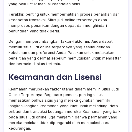
yang baik untuk menilai keandalan situs.
Terakhir, penting untuk memperhatikan proses penarikan dan
kecepatan transaksi. Situs judi online terpercaya akan
memproses penarikan dengan cepat dan menghindari
penundaan yang tidak perlu.
Dengan mempertimbangkan faktor-faktor ini, Anda dapat
memilih situs judi online terpercaya yang sesuai dengan
kebutuhan dan preferensi Anda. Pastikan untuk melakukan
penelitian yang cermat sebelum memutuskan untuk mendaftar
dan bermain di situs tertentu.
Keamanan dan Lisensi
Keamanan merupakan faktor utama dalam memilih Situs Judi
Online Terpercaya. Bagi para pemain, penting untuk
memastikan bahwa situs yang mereka gunakan memiliki
langkah-langkah keamanan yang kuat untuk melindungi data
pribadi dan transaksi keuangan mereka. Keamanan yang baik
pada situs judi online juga menjamin bahwa permainan yang
mereka mainkan tidak dipengaruhi oleh manipulasi atau
kecurangan.