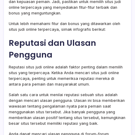
dan kepuasan pemain. Jadi, pastikan untuk memilih situs judi
online terpercaya yang menyediakan fitur-fitur terbaik dan
bonus yang menguntungkan.
Untuk lebih memahami fitur dan bonus yang ditawarkan oleh
situs judi online terpercaya, simak infografis berikut:
Reputasi dan Ulasan
Pengguna
Reputasi situs judi online adalah faktor penting dalam memilih
situs yang terpercaya. Ketika Anda mencari situs judi online
terpercaya, penting untuk memeriksa reputasi mereka di
antara para pemain dan masyarakat umum.
Salah satu cara untuk menilai reputasi sebuah situs adalah
dengan mencari ulasan pengguna. Ulasan ini bisa memberikan
wawasan tentang pengalaman nyata para pemain saat
menggunakan situs tersebut. Jika banyak pengguna yang
memberikan ulasan positif tentang situs tersebut, kemungkinan
besar situs tersebut memiliki reputasi yang baik.
Anda dapat mencari ulasan pengguna di forum-forum