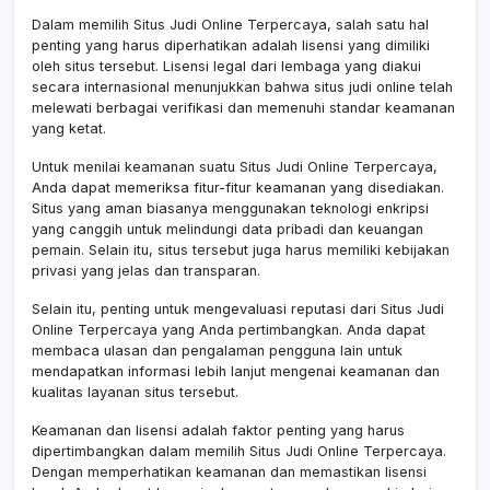
Dalam memilih Situs Judi Online Terpercaya, salah satu hal
penting yang harus diperhatikan adalah lisensi yang dimiliki
oleh situs tersebut. Lisensi legal dari lembaga yang diakui
secara internasional menunjukkan bahwa situs judi online telah
melewati berbagai verifikasi dan memenuhi standar keamanan
yang ketat.
Untuk menilai keamanan suatu Situs Judi Online Terpercaya,
Anda dapat memeriksa fitur-fitur keamanan yang disediakan.
Situs yang aman biasanya menggunakan teknologi enkripsi
yang canggih untuk melindungi data pribadi dan keuangan
pemain. Selain itu, situs tersebut juga harus memiliki kebijakan
privasi yang jelas dan transparan.
Selain itu, penting untuk mengevaluasi reputasi dari Situs Judi
Online Terpercaya yang Anda pertimbangkan. Anda dapat
membaca ulasan dan pengalaman pengguna lain untuk
mendapatkan informasi lebih lanjut mengenai keamanan dan
kualitas layanan situs tersebut.
Keamanan dan lisensi adalah faktor penting yang harus
dipertimbangkan dalam memilih Situs Judi Online Terpercaya.
Dengan memperhatikan keamanan dan memastikan lisensi