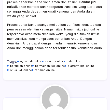
proses penarikan dana yang aman dan efisien.
Bandar judi
terbaik
akan memberikan kecepatan transaksi yang luar biasa
sehingga Anda dapat menikmati kemenangan Anda dalam
waktu yang singkat.
Proses penarikan biasanya melibatkan verifikasi identitas dan
pemrosesan oleh tim keuangan situs. Namun, situs judi online
terpercaya akan meminimalkan waktu yang dibutuhkan untuk
memverifikasi dan memproses penarikan Anda. Dengan
demikian, Anda dapat dengan mudah menarik kemenangan
Anda dan menggunakan dana tersebut sesuai kebutuhan Anda.
Tags:
agen judi online
casino online
judi online
perjudian online
permainan judi online
platform judi online
situs judi online
taruhan online