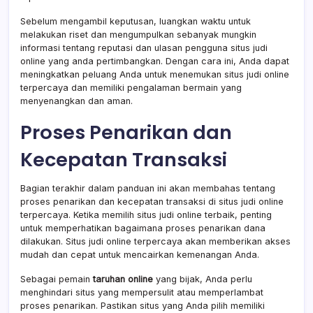
Sebelum mengambil keputusan, luangkan waktu untuk
melakukan riset dan mengumpulkan sebanyak mungkin
informasi tentang reputasi dan ulasan pengguna situs judi
online yang anda pertimbangkan. Dengan cara ini, Anda dapat
meningkatkan peluang Anda untuk menemukan situs judi online
terpercaya dan memiliki pengalaman bermain yang
menyenangkan dan aman.
Proses Penarikan dan
Kecepatan Transaksi
Bagian terakhir dalam panduan ini akan membahas tentang
proses penarikan dan kecepatan transaksi di situs judi online
terpercaya. Ketika memilih situs judi online terbaik, penting
untuk memperhatikan bagaimana proses penarikan dana
dilakukan. Situs judi online terpercaya akan memberikan akses
mudah dan cepat untuk mencairkan kemenangan Anda.
Sebagai pemain
taruhan online
yang bijak, Anda perlu
menghindari situs yang mempersulit atau memperlambat
proses penarikan. Pastikan situs yang Anda pilih memiliki