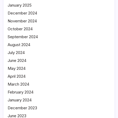
January 2025
December 2024
November 2024
October 2024
September 2024
August 2024
July 2024
June 2024
May 2024
April 2024
March 2024
February 2024
January 2024
December 2023
June 2023