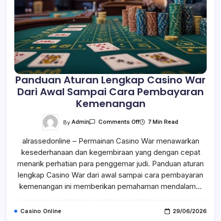
Panduan Aturan Lengkap Casino War
Dari Awal Sampai Cara Pembayaran
Kemenangan
On
By
Admin
7 Min Read
Comments Off
Panduan
Aturan
alrassedonline – Permainan Casino War menawarkan
Lengkap
Casino
kesederhanaan dan kegembiraan yang dengan cepat
War
Dari
menarik perhatian para penggemar judi. Panduan aturan
Awal
Sampai
lengkap Casino War dari awal sampai cara pembayaran
Cara
kemenangan ini memberikan pemahaman mendalam…
Pembayaran
Kemenangan
Casino Online
29/06/2026