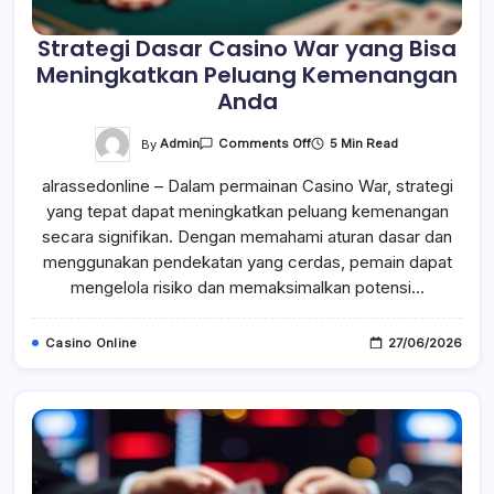
Strategi Dasar Casino War yang Bisa
Meningkatkan Peluang Kemenangan
Anda
On
By
Admin
5 Min Read
Comments Off
Strategi
Dasar
alrassedonline – Dalam permainan Casino War, strategi
Casino
War
yang tepat dapat meningkatkan peluang kemenangan
Yang
Bisa
secara signifikan. Dengan memahami aturan dasar dan
Meningkatkan
Peluang
menggunakan pendekatan yang cerdas, pemain dapat
Kemenangan
mengelola risiko dan memaksimalkan potensi…
Anda
Casino Online
27/06/2026