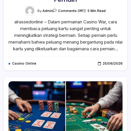
On
By
Admin
5 Min Read
Comments Off
Cara
Membaca
alrassedonline – Dalam permainan Casino War, cara
Peluang
Kartu
membaca peluang kartu sangat penting untuk
Dalam
Permainan
meningkatkan strategi bermain. Setiap pemain perlu
Casino
War
memahami bahwa peluang menang bergantung pada nilai
Dengan
kartu yang dikeluarkan dan bagaimana cara pemain…
Mudah:
Panduan
Praktis
Untuk
Casino Online
25/06/2026
Pemain