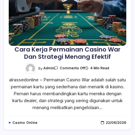
Cara Kerja Permainan Casino War
Dan Strategi Menang Efektif
On
By
Admin
4 Min Read
Comments Off
Cara
Kerja
alrassedonline – Permainan Casino War adalah salah satu
Permainan
Casino
permainan kartu yang sederhana dan menarik di kasino.
War
Dan
Pemain harus membandingkan kartu mereka dengan
Strategi
Menang
kartu dealer, dan strategi yang sering digunakan untuk
Efektif
menang melibatkan pengelolaan…
Casino Online
22/06/2026