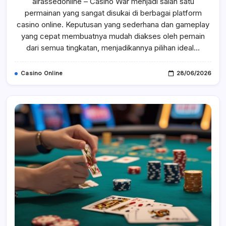
alrassedonline – Casino War menjadi salah satu
War
Menjadi
permainan yang sangat disukai di berbagai platform
Permainan
Favorit
casino online. Keputusan yang sederhana dan gameplay
Di
Banyak
yang cepat membuatnya mudah diakses oleh pemain
Platform
dari semua tingkatan, menjadikannya pilihan ideal…
Casino
Online
Casino Online
28/06/2026