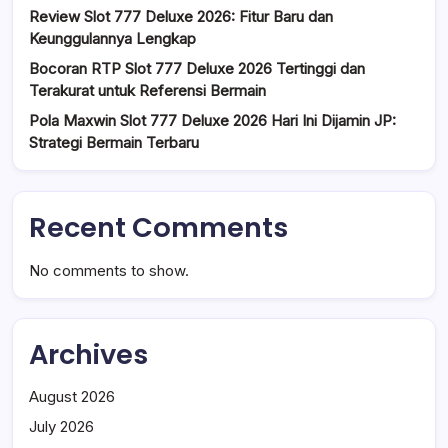
Review Slot 777 Deluxe 2026: Fitur Baru dan
Keunggulannya Lengkap
Bocoran RTP Slot 777 Deluxe 2026 Tertinggi dan
Terakurat untuk Referensi Bermain
Pola Maxwin Slot 777 Deluxe 2026 Hari Ini Dijamin JP:
Strategi Bermain Terbaru
Recent Comments
No comments to show.
Archives
August 2026
July 2026