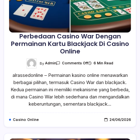
Perbedaan Casino War Dengan
Permainan Kartu Blackjack Di Casino
Online
On
By
Admin
6 Min Read
Comments Off
Perbedaan
Casino
alrassedonline – Permainan kasino online menawarkan
War
Dengan
berbagai pilihan, termasuk Casino War dan blackjack.
Permainan
Kartu
Kedua permainan ini memiliki mekanisme yang berbeda,
Blackjack
Di
di mana Casino War lebih sederhana dan mengandalkan
Casino
keberuntungan, sementara blackjack…
Online
Casino Online
24/06/2026