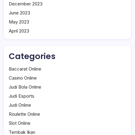
December 2023
June 2023
May 2023
April 2023
Categories
Baccarat Online
Casino Online
Judi Bola Online
Judi Esports
Judi Online
Roulette Online
Slot Online
Tembak Ikan