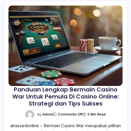
Panduan Lengkap Bermain Casino
War Untuk Pemula Di Casino Online:
Strategi dan Tips Sukses
On
By
Admin
5 Min Read
Comments Off
Panduan
Lengkap
alrassedonline – Bermain Casino War merupakan pilihan
Bermain
Casino