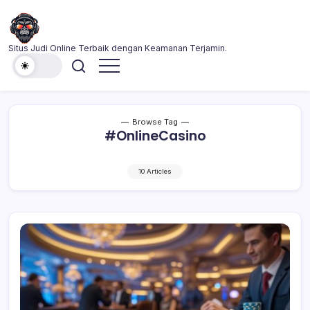
Skip
to
content
AlrassedOnline
Situs Judi Online Terbaik dengan Keamanan Terjamin.
Browse Tag
#OnlineCasino
10 Articles