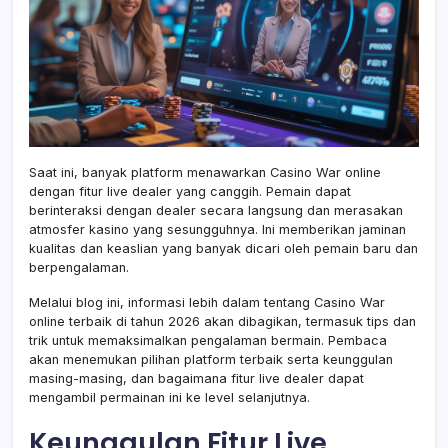
Saat ini, banyak platform menawarkan Casino War online
dengan fitur live dealer yang canggih. Pemain dapat
berinteraksi dengan dealer secara langsung dan merasakan
atmosfer kasino yang sesungguhnya. Ini memberikan jaminan
kualitas dan keaslian yang banyak dicari oleh pemain baru dan
berpengalaman.
Melalui blog ini, informasi lebih dalam tentang Casino War
online terbaik di tahun 2026 akan dibagikan, termasuk tips dan
trik untuk memaksimalkan pengalaman bermain. Pembaca
akan menemukan pilihan platform terbaik serta keunggulan
masing-masing, dan bagaimana fitur live dealer dapat
mengambil permainan ini ke level selanjutnya.
Keunggulan Fitur Live