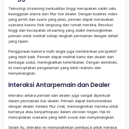
Teknologi streaming berkualitas tinggi merupakan salah satu
keunggulan utama dari fitur live dealer. Dengan kualitas video
yang jernih dan suara yang jelas, pemain dapat merasakan
suasana kasino fisik langsung dari rumah mereka. Resolusi
tinggi dan kecepatan streaming yang stabil memungkinkan
pemain untuk melihat setiap langkah permainan dengan detail
yang tajam.
Penggunaan kamera multi-angle juga memberikan perspektif
yang lebih baik. Pemain dapat melihat kartu dan dealer dari
berbagai sudut, meningkatkan keterlibatan. Dengan demikian,
ini menciptakan pengalaman yang lebih realistis dan
menyenangkan.
Interaksi Antarpemain dan Dealer
Interaksi antara pemain dan dealer juga sangat diperkuat
dalam permainan live dealer. Pemain dapat berkomunikasi
dengan dealer melalui fitur chat, memungkinkan mereka untuk
bertanya atau berpartisipasi dalam obrolan ringan. Hal ini
menciptakan suasana yang lebih sosial dan menyenangkan.
Selain itu, interaksi ini memungkinkan pembaca untuk merasa