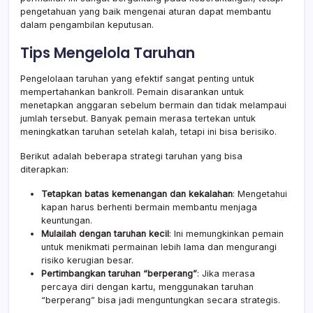
pengetahuan yang baik mengenai aturan dapat membantu
dalam pengambilan keputusan.
Tips Mengelola Taruhan
Pengelolaan taruhan yang efektif sangat penting untuk
mempertahankan bankroll. Pemain disarankan untuk
menetapkan anggaran sebelum bermain dan tidak melampaui
jumlah tersebut. Banyak pemain merasa tertekan untuk
meningkatkan taruhan setelah kalah, tetapi ini bisa berisiko.
Berikut adalah beberapa strategi taruhan yang bisa
diterapkan:
Tetapkan batas kemenangan dan kekalahan
: Mengetahui
kapan harus berhenti bermain membantu menjaga
keuntungan.
Mulailah dengan taruhan kecil
: Ini memungkinkan pemain
untuk menikmati permainan lebih lama dan mengurangi
risiko kerugian besar.
Pertimbangkan taruhan “berperang”
: Jika merasa
percaya diri dengan kartu, menggunakan taruhan
“berperang” bisa jadi menguntungkan secara strategis.