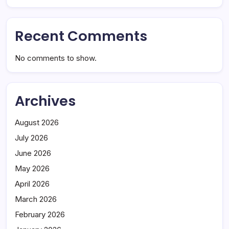
Recent Comments
No comments to show.
Archives
August 2026
July 2026
June 2026
May 2026
April 2026
March 2026
February 2026