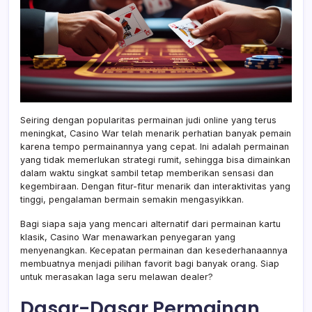
Seiring dengan popularitas permainan judi online yang terus
meningkat, Casino War telah menarik perhatian banyak pemain
karena tempo permainannya yang cepat. Ini adalah permainan
yang tidak memerlukan strategi rumit, sehingga bisa dimainkan
dalam waktu singkat sambil tetap memberikan sensasi dan
kegembiraan. Dengan fitur-fitur menarik dan interaktivitas yang
tinggi, pengalaman bermain semakin mengasyikkan.
Bagi siapa saja yang mencari alternatif dari permainan kartu
klasik, Casino War menawarkan penyegaran yang
menyenangkan. Kecepatan permainan dan kesederhanaannya
membuatnya menjadi pilihan favorit bagi banyak orang. Siap
untuk merasakan laga seru melawan dealer?
Dasar-Dasar Permainan