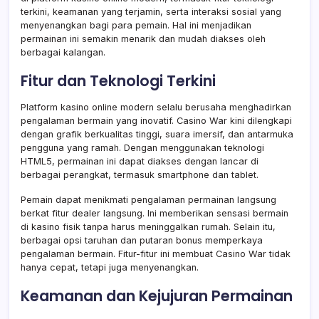
terkini, keamanan yang terjamin, serta interaksi sosial yang
menyenangkan bagi para pemain. Hal ini menjadikan
permainan ini semakin menarik dan mudah diakses oleh
berbagai kalangan.
Fitur dan Teknologi Terkini
Platform kasino online modern selalu berusaha menghadirkan
pengalaman bermain yang inovatif. Casino War kini dilengkapi
dengan grafik berkualitas tinggi, suara imersif, dan antarmuka
pengguna yang ramah. Dengan menggunakan teknologi
HTML5, permainan ini dapat diakses dengan lancar di
berbagai perangkat, termasuk smartphone dan tablet.
Pemain dapat menikmati pengalaman permainan langsung
berkat fitur dealer langsung. Ini memberikan sensasi bermain
di kasino fisik tanpa harus meninggalkan rumah. Selain itu,
berbagai opsi taruhan dan putaran bonus memperkaya
pengalaman bermain. Fitur-fitur ini membuat Casino War tidak
hanya cepat, tetapi juga menyenangkan.
Keamanan dan Kejujuran Permainan