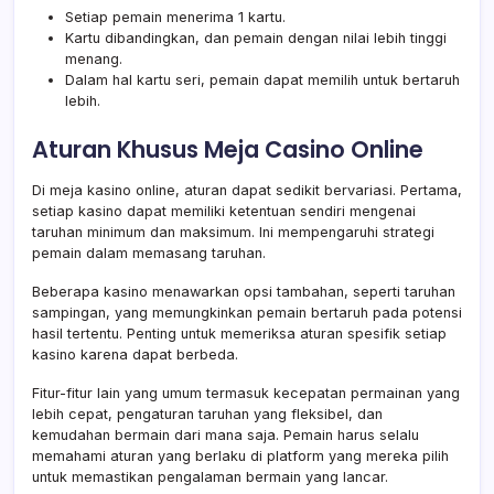
Setiap pemain menerima 1 kartu.
Kartu dibandingkan, dan pemain dengan nilai lebih tinggi
menang.
Dalam hal kartu seri, pemain dapat memilih untuk bertaruh
lebih.
Aturan Khusus Meja Casino Online
Di meja kasino online, aturan dapat sedikit bervariasi. Pertama,
setiap kasino dapat memiliki ketentuan sendiri mengenai
taruhan minimum dan maksimum. Ini mempengaruhi strategi
pemain dalam memasang taruhan.
Beberapa kasino menawarkan opsi tambahan, seperti taruhan
sampingan, yang memungkinkan pemain bertaruh pada potensi
hasil tertentu. Penting untuk memeriksa aturan spesifik setiap
kasino karena dapat berbeda.
Fitur-fitur lain yang umum termasuk kecepatan permainan yang
lebih cepat, pengaturan taruhan yang fleksibel, dan
kemudahan bermain dari mana saja. Pemain harus selalu
memahami aturan yang berlaku di platform yang mereka pilih
untuk memastikan pengalaman bermain yang lancar.