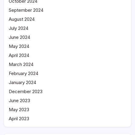
October 2024
September 2024
August 2024
July 2024
June 2024
May 2024
April 2024
March 2024
February 2024
January 2024
December 2023
June 2023
May 2023
April 2023