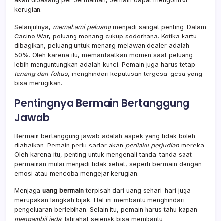
akan dipasang per permainan, pemain dapat mengontrol
kerugian.
Selanjutnya,
memahami peluang
menjadi sangat penting. Dalam
Casino War, peluang menang cukup sederhana. Ketika kartu
dibagikan, peluang untuk menang melawan dealer adalah
50%. Oleh karena itu, memanfaatkan momen saat peluang
lebih menguntungkan adalah kunci. Pemain juga harus tetap
tenang dan fokus
, menghindari keputusan tergesa-gesa yang
bisa merugikan.
Pentingnya Bermain Bertanggung
Jawab
Bermain bertanggung jawab adalah aspek yang tidak boleh
diabaikan. Pemain perlu sadar akan
perilaku perjudian
mereka.
Oleh karena itu, penting untuk mengenali tanda-tanda saat
permainan mulai menjadi tidak sehat, seperti bermain dengan
emosi atau mencoba mengejar kerugian.
Menjaga
uang bermain
terpisah dari uang sehari-hari juga
merupakan langkah bijak. Hal ini membantu menghindari
pengeluaran berlebihan. Selain itu, pemain harus tahu kapan
mengambil jeda
. Istirahat sejenak bisa membantu