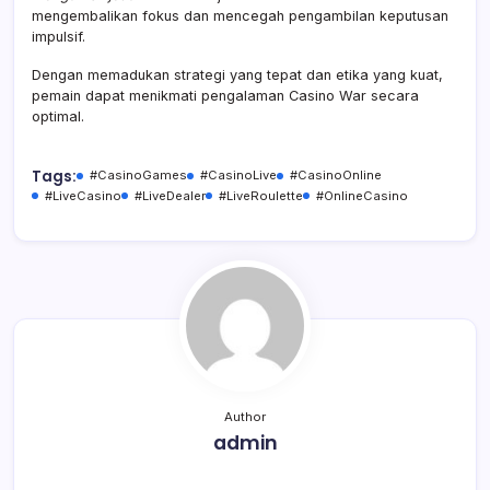
mengembalikan fokus dan mencegah pengambilan keputusan
impulsif.
Dengan memadukan strategi yang tepat dan etika yang kuat,
pemain dapat menikmati pengalaman Casino War secara
optimal.
Tags:
#CasinoGames
#CasinoLive
#CasinoOnline
#LiveCasino
#LiveDealer
#LiveRoulette
#OnlineCasino
Author
admin