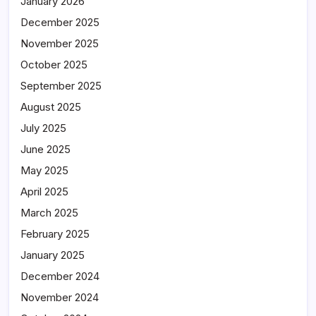
January 2026
December 2025
November 2025
October 2025
September 2025
August 2025
July 2025
June 2025
May 2025
April 2025
March 2025
February 2025
January 2025
December 2024
November 2024