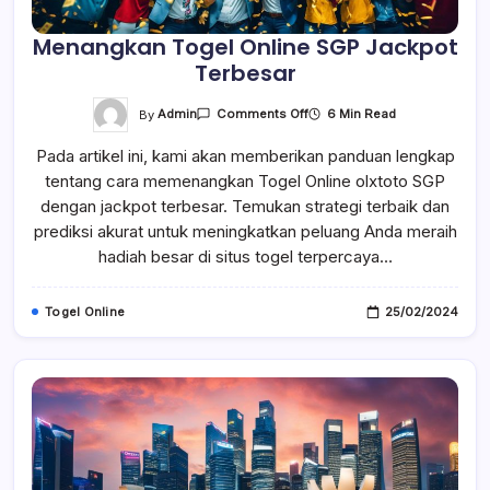
Menangkan Togel Online SGP Jackpot
Terbesar
On
By
Admin
6 Min Read
Comments Off
Menangkan
Togel
Pada artikel ini, kami akan memberikan panduan lengkap
Online
SGP
tentang cara memenangkan Togel Online olxtoto SGP
Jackpot
Terbesar
dengan jackpot terbesar. Temukan strategi terbaik dan
prediksi akurat untuk meningkatkan peluang Anda meraih
hadiah besar di situs togel terpercaya…
Togel Online
25/02/2024