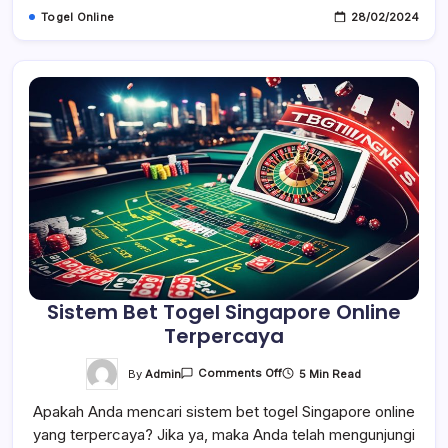
Togel Online
28/02/2024
Sistem Bet Togel Singapore Online
Terpercaya
On
By
Admin
5 Min Read
Comments Off
Sistem
Bet
Apakah Anda mencari sistem bet togel Singapore online
Togel
Singapore
yang terpercaya? Jika ya, maka Anda telah mengunjungi
Online