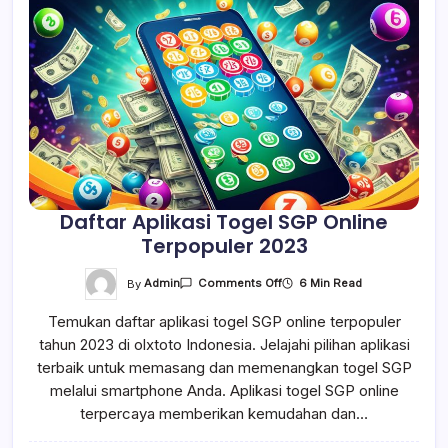
Daftar Aplikasi Togel SGP Online
Terpopuler 2023
On
By
Admin
6 Min Read
Comments Off
Daftar
Aplikasi
Temukan daftar aplikasi togel SGP online terpopuler
Togel
SGP
tahun 2023 di olxtoto Indonesia. Jelajahi pilihan aplikasi
Online
Terpopuler
terbaik untuk memasang dan memenangkan togel SGP
2023
melalui smartphone Anda. Aplikasi togel SGP online
terpercaya memberikan kemudahan dan…