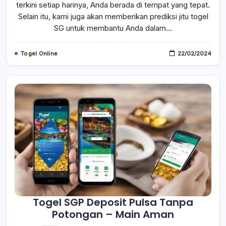
Dan
terkini setiap harinya, Anda berada di tempat yang tepat.
Akurat
Selain itu, kami juga akan memberikan prediksi jitu togel
SG untuk membantu Anda dalam…
Togel Online
22/02/2024
Togel SGP Deposit Pulsa Tanpa
Potongan – Main Aman