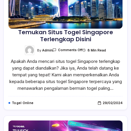
Temukan Situs Togel Singapore
Terlengkap Disini
On
By
Admin
8 Min Read
Comments Off
Temukan
Situs
Apakah Anda mencari situs togel Singapore terlengkap
Togel
Singapore
yang dapat diandalkan? Jika iya, Anda telah datang ke
Terlengkap
Disini
tempat yang tepat! Kami akan memperkenalkan Anda
kepada beberapa situs togel Singapore terpercaya yang
menawarkan pengalaman bermain togel paling…
Togel Online
29/02/2024