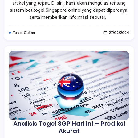
Terpercaya
artikel yang tepat. Di sini, kami akan mengulas tentang
sistem bet togel Singapore online yang dapat dipercaya,
serta memberikan informasi seputar…
Togel Online
27/02/2024
Analisis Togel SGP Hari Ini – Prediksi
Akurat