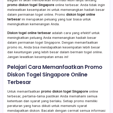
Bagian ini akan memberikan informasi lebih lanjut tentang
promo diskon togel Singapore
online terbesar. Anda tidak ingin
melewatkan kesempatan ini untuk memenangkan hadiah besar
dalam permainan togel online. Promo
diskon togel online
terbesar
ini merupakan peluang yang luar biasa untuk
meningkatkan kemenangan Anda.
Diskon togel online terbesar
adalah cara yang efektif untuk
meningkatkan peluang Anda memenangkan hadiah besar
dalam permainan togel Singapore. Dengan memanfaatkan
promo ini, Anda bisa mendapatkan kesempatan lebih besar
dan keuntungan yang lebih besar dalam bermain togel online.
Jangan lewatkan kesempatan emas ini!
Pelajari Cara Memanfaatkan Promo
Diskon Togel Singapore Online
Terbesar
Untuk memanfaatkan
promo diskon togel Singapore
online
terbesar, pertama-tama pastikan Anda memahami semua
ketentuan dan syarat yang berlaku. Setiap promo memiliki
peraturan yang harus diikuti untuk memenuhi syarat
mendapatkan diskon. Bacalah dengan cermat semua informasi