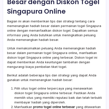
Besar dengan Diskon Togel
Singapura Online
Bagian ini akan memberikan tips dan strategi tentang cara
memenangkan hadiah besar dalam permainan togel Singapura
online dengan memanfaatkan diskon togel. Dapatkan semua
informasi yang Anda butuhkan untuk meningkatkan peluang
Anda memenangkan hadiah besar.
Untuk memaksimalkan peluang Anda memenangkan hadiah
besar dalam permainan togel Singapura online, manfaatkan
diskon togel Singapura online yang terbesar. Diskon togel ini
dapat memberikan Anda keuntungan tambahan dengan
mengurangi biaya pembelian tiket togel.
Berikut adalah beberapa tips dan strategi yang dapat Anda
gunakan untuk memenangkan hadiah besar:
Pilih situs togel online terpercaya yang menawarkan
diskon togel Singapura online terbesar. Pastikan Anda
memilih situs yang memiliki reputasi baik dan telah terbukti
membayar hadiah yang diperoleh.
Manfaatkan
promo togel online terbesar
yang ditawarkan