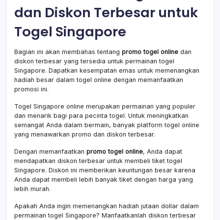
dan Diskon Terbesar untuk
Togel Singapore
Bagian ini akan membahas tentang
promo togel online
dan
diskon terbesar yang tersedia untuk permainan togel
Singapore. Dapatkan kesempatan emas untuk memenangkan
hadiah besar dalam togel online dengan memanfaatkan
promosi ini.
Togel Singapore online merupakan permainan yang populer
dan menarik bagi para pecinta togel. Untuk meningkatkan
semangat Anda dalam bermain, banyak platform togel online
yang menawarkan promo dan diskon terbesar.
Dengan memanfaatkan
promo togel online
, Anda dapat
mendapatkan diskon terbesar untuk membeli tiket togel
Singapore. Diskon ini memberikan keuntungan besar karena
Anda dapat membeli lebih banyak tiket dengan harga yang
lebih murah.
Apakah Anda ingin memenangkan hadiah jutaan dollar dalam
permainan togel Singapore? Manfaatkanlah diskon terbesar