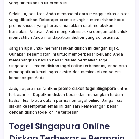
yang diberikan untuk promo ini.
Selain itu, pastikan Anda memahami cara menggunakan diskon
yang diberikan. Beberapa promo mungkin memerlukan kode
promo khusus yang harus dimasukkan saat melakukan
transaksi. Pastikan Anda mengikuti instruksi dengan teliti untuk
memastikan Anda mendapatkan diskon yang seharusnya.
Jangan lupa untuk memanfaatkan diskon ini dengan bijak.
Gunakan kesempatan ini untuk memperbesar peluang Anda
memenangkan hadiah besar dalam permainan togel
Singapore. Dengan
diskon togel online terbesar
ini, Anda bisa
mendapatkan keuntungan ekstra dan meningkatkan potensi
kemenangan Anda.
Jadi, segera manfaatkan
promo diskon togel Singapore
online
terbesar ini. Dapatkan diskon besar dan menangkan hadiah-
hadiah luar biasa dalam permainan togel online. Jangan sia-
siakan kesempatan emas ini dan raih kemenangan besar
dengan diskon togel online terbesar!
Togel Singapura Online
Diskon Terbesar – Bermain