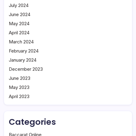
July 2024
June 2024
May 2024
April 2024
March 2024
February 2024
January 2024
December 2023
June 2023
May 2023
April 2023
Categories
Baccarat Online