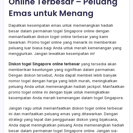
Online Terbesar – Peluang
Emas untuk Menang
Dapatkan kesempatan emas untuk memenangkan hadiah
besar dalam permainan togel Singapore online dengan
memanfaatkan diskon togel online terbesar yang kami
tawarkan. Promo togel online yang menarik ini memberikan
peluang luar biasa bagi Anda untuk meraih kemenangan yang
menggiurkan. Jangan lewatkan kesempatan ini!
Diskon togel Singapore online terbesar
yang tersedia akan
memberikan keuntungan yang signifikan dalam permainan.
Dengan diskon tersebut, Anda dapat membeli lebih banyak
nomor togel dengan harga yang lebih murah, meningkatkan
peluang Anda untuk memenangkan hadiah jackpot. Manfaatkan
promo togel online ini dengan bijak untuk meningkatkan
kesempatan Anda meraih kemenangan dalam togel Singapore.
Jangan ragu untuk memanfaatkan diskon togel online terbesar
ini dan manfaatkan peluang emas yang ditawarkan. Dengan
strategi yang tepat dan penggunaan diskon yang bijaksana,
Anda dapat meningkatkan peluang Anda memenangkan hadiah
besar dalam permainan togel Singapore online. Jangan sia-