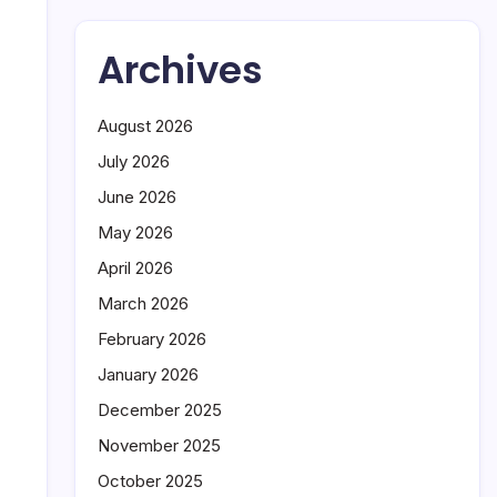
Bet
Togel
Archives
Singapore
Online
Terpercaya
August 2026
July 2026
June 2026
May 2026
April 2026
March 2026
February 2026
January 2026
December 2025
November 2025
October 2025