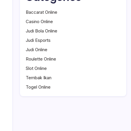
Baccarat Online
Casino Online
Judi Bola Online
Judi Esports
Judi Online
Roulette Online
Slot Online
Tembak Ikan
Togel Online