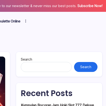
 to our newsletter & never miss our best posts.
Subscribe Now!
ulette Online
Search
Search
Recent Posts
Kumpulan Bocoran Jam Hoki Slot 777 Deluxe