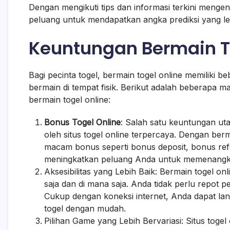
Dengan mengikuti tips dan informasi terkini menge
peluang untuk mendapatkan angka prediksi yang le
Keuntungan Bermain T
Bagi pecinta togel, bermain togel online memiliki 
bermain di tempat fisik. Berikut adalah beberapa 
bermain togel online:
Bonus Togel Online
: Salah satu keuntungan ut
oleh situs togel online terpercaya. Dengan be
macam bonus seperti bonus deposit, bonus ref
meningkatkan peluang Anda untuk memenangka
Aksesibilitas yang Lebih Baik: Bermain togel
saja dan di mana saja. Anda tidak perlu repot per
Cukup dengan koneksi internet, Anda dapat la
togel dengan mudah.
Pilihan Game yang Lebih Bervariasi: Situs tog