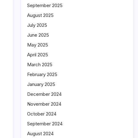
September 2025
August 2025
July 2025
June 2025
May 2025
April 2025
March 2025
February 2025
January 2025
December 2024
November 2024
October 2024
September 2024
August 2024