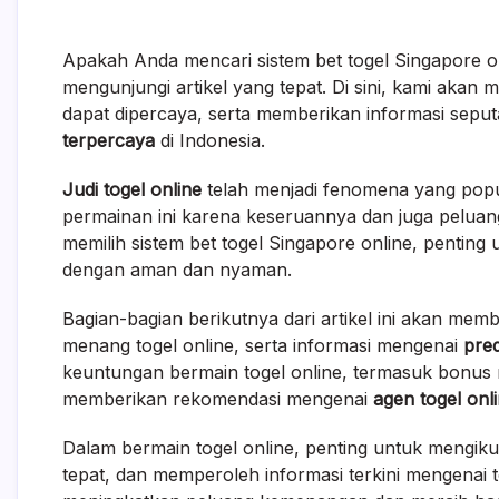
Apakah Anda mencari sistem bet togel Singapore o
mengunjungi artikel yang tepat. Di sini, kami akan 
dapat dipercaya, serta memberikan informasi sepu
terpercaya
di Indonesia.
Judi togel online
telah menjadi fenomena yang popul
permainan ini karena keseruannya dan juga pelu
memilih sistem bet togel Singapore online, pentin
dengan aman dan nyaman.
Bagian-bagian berikutnya dari artikel ini akan me
menang togel online, serta informasi mengenai
pred
keuntungan bermain togel online, termasuk bonus 
memberikan rekomendasi mengenai
agen togel onli
Dalam bermain togel online, penting untuk mengiku
tepat, dan memperoleh informasi terkini mengenai 