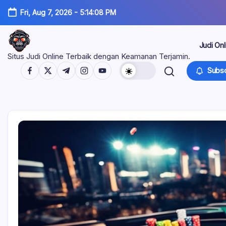
Skip
Fri, Aug 7, 2026
-
5:14:09 PM
to
content
Judi Onl
AlrassedOnline
Situs Judi Online Terbaik dengan Keamanan Terjamin.
https://www.facebook.com/
https://twitter.com/
https://t.me/
https://www.instagram.com/
https://youtube.com/
Subsc