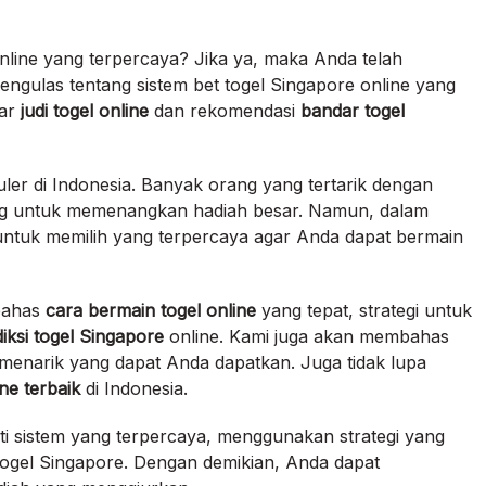
nline yang terpercaya? Jika ya, maka Anda telah
mengulas tentang sistem bet togel Singapore online yang
tar
judi togel online
dan rekomendasi
bandar togel
er di Indonesia. Banyak orang yang tertarik dengan
ang untuk memenangkan hadiah besar. Namun, dalam
g untuk memilih yang terpercaya agar Anda dapat bermain
mbahas
cara bermain togel online
yang tepat, strategi untuk
iksi togel Singapore
online. Kami juga akan membahas
menarik yang dapat Anda dapatkan. Juga tidak lupa
ne terbaik
di Indonesia.
ti sistem yang terpercaya, menggunakan strategi yang
togel Singapore. Dengan demikian, Anda dapat