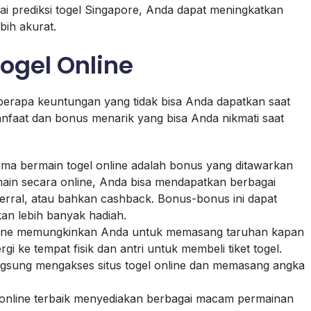
nai prediksi togel Singapore, Anda dapat meningkatkan
bih akurat.
ogel Online
beberapa keuntungan yang tidak bisa Anda dapatkan saat
manfaat dan bonus menarik yang bisa Anda nikmati saat
ama bermain togel online adalah bonus yang ditawarkan
rmain secara online, Anda bisa mendapatkan berbagai
erral, atau bahkan cashback. Bonus-bonus ini dapat
n lebih banyak hadiah.
 online memungkinkan Anda untuk memasang taruhan kapan
gi ke tempat fisik dan antri untuk membeli tiket togel.
ngsung mengakses situs togel online dan memasang angka
el online terbaik menyediakan berbagai macam permainan