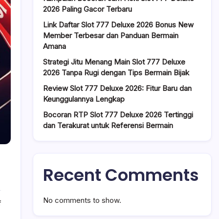
2026 Paling Gacor Terbaru
Link Daftar Slot 777 Deluxe 2026 Bonus New
Member Terbesar dan Panduan Bermain
Amana
Strategi Jitu Menang Main Slot 777 Deluxe
2026 Tanpa Rugi dengan Tips Bermain Bijak
Review Slot 777 Deluxe 2026: Fitur Baru dan
Keunggulannya Lengkap
Bocoran RTP Slot 777 Deluxe 2026 Tertinggi
dan Terakurat untuk Referensi Bermain
Recent Comments
No comments to show.
on
f
Sistem