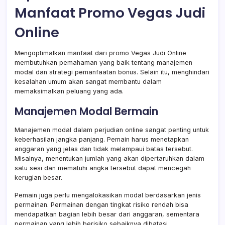
Manfaat Promo Vegas Judi
Online
Mengoptimalkan manfaat dari promo Vegas Judi Online
membutuhkan pemahaman yang baik tentang manajemen
modal dan strategi pemanfaatan bonus. Selain itu, menghindari
kesalahan umum akan sangat membantu dalam
memaksimalkan peluang yang ada.
Manajemen Modal Bermain
Manajemen modal dalam perjudian online sangat penting untuk
keberhasilan jangka panjang. Pemain harus menetapkan
anggaran yang jelas dan tidak melampaui batas tersebut.
Misalnya, menentukan jumlah yang akan dipertaruhkan dalam
satu sesi dan mematuhi angka tersebut dapat mencegah
kerugian besar.
Pemain juga perlu mengalokasikan modal berdasarkan jenis
permainan. Permainan dengan tingkat risiko rendah bisa
mendapatkan bagian lebih besar dari anggaran, sementara
permainan yang lebih berisiko sebaiknya dibatasi.