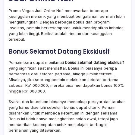
Promo Vegas Judi Online No.1 menawarkan beberapa
keunggulan menarik yang membuat pengalaman bermain lebih
menguntungkan. Dengan berbagai bonus dan program
loyalitas, pemain berkesempatan untuk mendapatkan imbalan
yang lebih tinggi. Berikut adalah rincian dari keunggulan
tersebut.
Bonus Selamat Datang Eksklusif
Pemain baru dapat menikmati
bonus selamat datang eksklusif
yang signifikan saat mendaftar. Bonus ini biasanya berupa
persentase dari setoran pertama, hingga jumlah tertentu.
Misalnya, jika seorang pemain melakukan setoran pertama
sebesar Rp1.000.000, mereka bisa mendapatkan bonus 100%
hingga Rp1.000.000.
Syarat dan ketentuan biasanya mencakup persyaratan taruhan
yang harus dipenuhi sebelum bonus dapat ditarik. Pemain
disarankan untuk membaca ketentuan ini dengan seksama.
Bonus ini tidak hanya meningkatkan saldo awal, tetapi juga
memberikan kesempatan untuk menjelajahi berbagai
permainan yang ditawarkan.