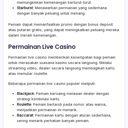
memungkinkan kemenangan berturut-turut.
Starburst
: Menawarkan permainan yang sederhana
dengan banyak peluang untuk menang.
Pemain dapat memanfaatkan promo dengan bonus deposit
atau putaran gratis, yang dapat meningkatkan peluang mereka
dalam meraih kemenangan.
Permainan Live Casino
Permainan live casino memberikan kesempatan bagi pemain
untuk merasakan suasana kasino secara langsung. Melalui
streaming video, dealer secara langsung membagikan kartu
atau memutar roulette.
Beberapa permainan live casino populer meliputi:
Blackjack
: Pemain bersaing melawan dealer dengan
strategi kombinasi kartu.
Roulette
: Pemain bertaruh pada nomor atau warna,
menjadikan permainan ini menarik.
Baccarat
: Permainan kartu dengan aturan sederhana,
sering menarik perhatian banyak pemain.