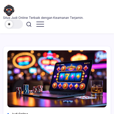
Skip
to
content
AlrassedOnline
Situs Judi Online Terbaik dengan Keamanan Terjamin.