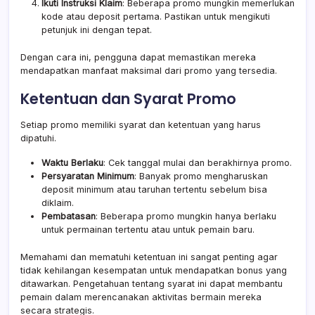
Ikuti Instruksi Klaim
: Beberapa promo mungkin memerlukan
kode atau deposit pertama. Pastikan untuk mengikuti
petunjuk ini dengan tepat.
Dengan cara ini, pengguna dapat memastikan mereka
mendapatkan manfaat maksimal dari promo yang tersedia.
Ketentuan dan Syarat Promo
Setiap promo memiliki syarat dan ketentuan yang harus
dipatuhi.
Waktu Berlaku
: Cek tanggal mulai dan berakhirnya promo.
Persyaratan Minimum
: Banyak promo mengharuskan
deposit minimum atau taruhan tertentu sebelum bisa
diklaim.
Pembatasan
: Beberapa promo mungkin hanya berlaku
untuk permainan tertentu atau untuk pemain baru.
Memahami dan mematuhi ketentuan ini sangat penting agar
tidak kehilangan kesempatan untuk mendapatkan bonus yang
ditawarkan. Pengetahuan tentang syarat ini dapat membantu
pemain dalam merencanakan aktivitas bermain mereka
secara strategis.