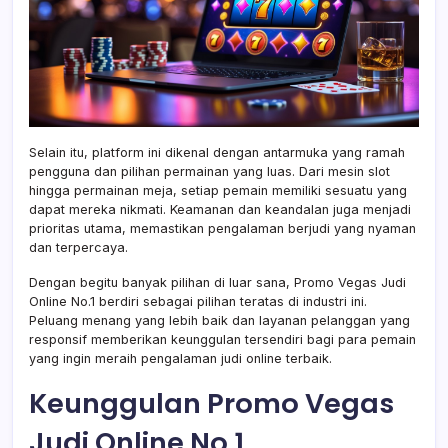
Selain itu, platform ini dikenal dengan antarmuka yang ramah
pengguna dan pilihan permainan yang luas. Dari mesin slot
hingga permainan meja, setiap pemain memiliki sesuatu yang
dapat mereka nikmati. Keamanan dan keandalan juga menjadi
prioritas utama, memastikan pengalaman berjudi yang nyaman
dan terpercaya.
Dengan begitu banyak pilihan di luar sana, Promo Vegas Judi
Online No.1 berdiri sebagai pilihan teratas di industri ini.
Peluang menang yang lebih baik dan layanan pelanggan yang
responsif memberikan keunggulan tersendiri bagi para pemain
yang ingin meraih pengalaman judi online terbaik.
Keunggulan Promo Vegas
Judi Online No.1