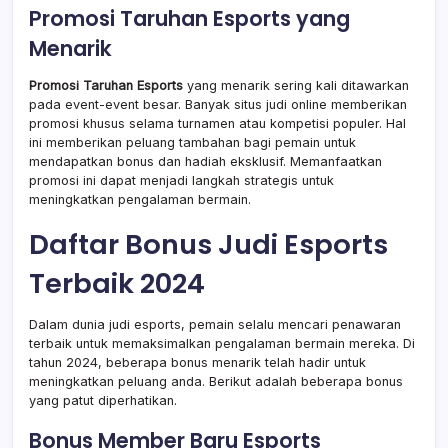
Promosi Taruhan Esports yang
Menarik
Promosi Taruhan Esports
yang menarik sering kali ditawarkan
pada event-event besar. Banyak situs judi online memberikan
promosi khusus selama turnamen atau kompetisi populer. Hal
ini memberikan peluang tambahan bagi pemain untuk
mendapatkan bonus dan hadiah eksklusif. Memanfaatkan
promosi ini dapat menjadi langkah strategis untuk
meningkatkan pengalaman bermain.
Daftar Bonus Judi Esports
Terbaik 2024
Dalam dunia judi esports, pemain selalu mencari penawaran
terbaik untuk memaksimalkan pengalaman bermain mereka. Di
tahun 2024, beberapa bonus menarik telah hadir untuk
meningkatkan peluang anda. Berikut adalah beberapa bonus
yang patut diperhatikan.
Bonus Member Baru Esports