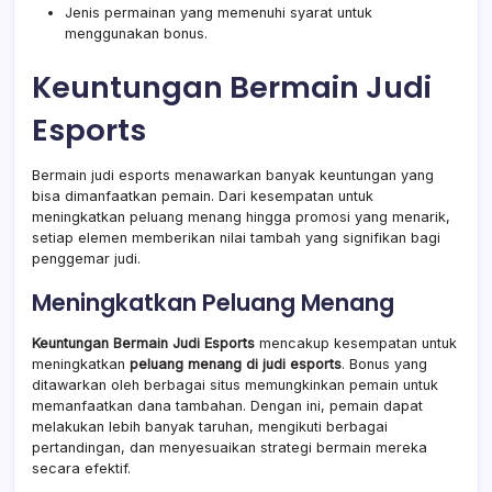
Jenis permainan yang memenuhi syarat untuk
menggunakan bonus.
Keuntungan Bermain Judi
Esports
Bermain judi esports menawarkan banyak keuntungan yang
bisa dimanfaatkan pemain. Dari kesempatan untuk
meningkatkan peluang menang hingga promosi yang menarik,
setiap elemen memberikan nilai tambah yang signifikan bagi
penggemar judi.
Meningkatkan Peluang Menang
Keuntungan Bermain Judi Esports
mencakup kesempatan untuk
meningkatkan
peluang menang di judi esports
. Bonus yang
ditawarkan oleh berbagai situs memungkinkan pemain untuk
memanfaatkan dana tambahan. Dengan ini, pemain dapat
melakukan lebih banyak taruhan, mengikuti berbagai
pertandingan, dan menyesuaikan strategi bermain mereka
secara efektif.