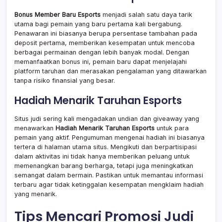
Bonus Member Baru Esports
menjadi salah satu daya tarik
utama bagi pemain yang baru pertama kali bergabung.
Penawaran ini biasanya berupa persentase tambahan pada
deposit pertama, memberikan kesempatan untuk mencoba
berbagai permainan dengan lebih banyak modal. Dengan
memanfaatkan bonus ini, pemain baru dapat menjelajahi
platform taruhan dan merasakan pengalaman yang ditawarkan
tanpa risiko finansial yang besar.
Hadiah Menarik Taruhan Esports
Situs judi sering kali mengadakan undian dan giveaway yang
menawarkan
Hadiah Menarik Taruhan Esports
untuk para
pemain yang aktif. Pengumuman mengenai hadiah ini biasanya
tertera di halaman utama situs. Mengikuti dan berpartisipasi
dalam aktivitas ini tidak hanya memberikan peluang untuk
memenangkan barang berharga, tetapi juga meningkatkan
semangat dalam bermain. Pastikan untuk memantau informasi
terbaru agar tidak ketinggalan kesempatan mengklaim hadiah
yang menarik.
Tips Mencari Promosi Judi