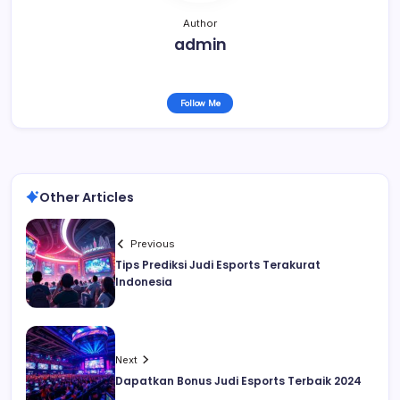
Author
admin
Follow Me
Other Articles
Previous
Tips Prediksi Judi Esports Terakurat
Indonesia
Next
Dapatkan Bonus Judi Esports Terbaik 2024