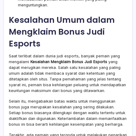
menguntungkan.
Kesalahan Umum dalam
Mengklaim Bonus Judi
Esports
Saat terlibat dalam dunia judi esports, banyak pemain yang
mengalami
Kesalahan Mengklaim Bonus Judi Esports
yang
dapat merugikan mereka. Salah satu kesalahan yang paling
umum adalah tidak membaca syarat dan ketentuan yang
ditetapkan oleh situs. Tanpa pemahaman yang jelas tentang
syarat ini, pemain bisa kehilangan peluang untuk mendapatkan
keuntungan maksimum dari bonus yang ditawarkan.
Selain itu, mengabaikan batas waktu untuk menggunakan
bonus juga merupakan kesalahan yang sering dilakukan.
Setiap bonus biasanya dilengkapi dengan waktu tertentu untuk
diaktifkan dan digunakan. Keterlambatan dalam memanfaatkan
bonus ini bisa berarti kehilangan kesempatan yang berharga.
Terakhir, ada pemain yang tergoda untuk melakukan penarikan