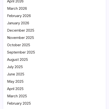
April 2026
March 2026
February 2026
January 2026
December 2025
November 2025
October 2025
September 2025
August 2025
July 2025
June 2025
May 2025
April 2025
March 2025
February 2025