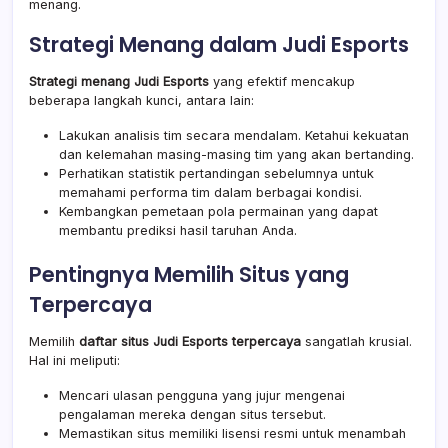
menang.
Strategi Menang dalam Judi Esports
Strategi menang Judi Esports
yang efektif mencakup
beberapa langkah kunci, antara lain:
Lakukan analisis tim secara mendalam. Ketahui kekuatan
dan kelemahan masing-masing tim yang akan bertanding.
Perhatikan statistik pertandingan sebelumnya untuk
memahami performa tim dalam berbagai kondisi.
Kembangkan pemetaan pola permainan yang dapat
membantu prediksi hasil taruhan Anda.
Pentingnya Memilih Situs yang
Terpercaya
Memilih
daftar situs Judi Esports terpercaya
sangatlah krusial.
Hal ini meliputi:
Mencari ulasan pengguna yang jujur mengenai
pengalaman mereka dengan situs tersebut.
Memastikan situs memiliki lisensi resmi untuk menambah