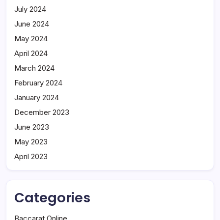
July 2024
June 2024
May 2024
April 2024
March 2024
February 2024
January 2024
December 2023
June 2023
May 2023
April 2023
Categories
Baccarat Online