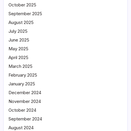
October 2025
September 2025
August 2025
July 2025
June 2025
May 2025
April 2025
March 2025
February 2025
January 2025
December 2024
November 2024
October 2024
September 2024
August 2024