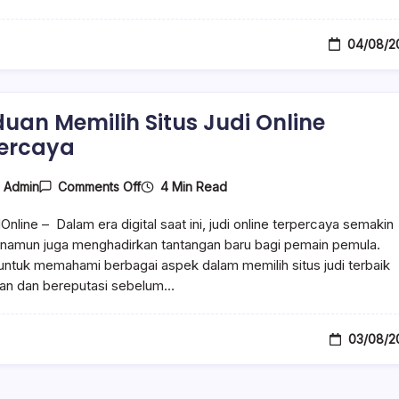
04/08/2
uan Memilih Situs Judi Online
ercaya
On
4 Min Read
y
Admin
Comments Off
Panduan
Memilih
Online – Dalam era digital saat ini, judi online terpercaya semakin
Situs
Judi
 namun juga menghadirkan tantangan baru bagi pemain pemula.
Online
untuk memahami berbagai aspek dalam memilih situs judi terbaik
Terpercaya
an dan bereputasi sebelum…
03/08/2