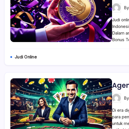
B
Judi onl
Indonesi
Dalam ar
Bonus Te
Judi Online
Agen
B
Di era di
para pen
untuk m