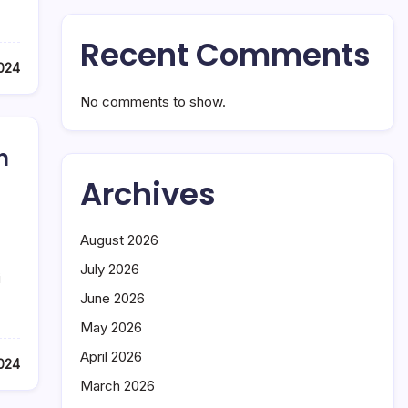
Recent Comments
024
No comments to show.
n
Archives
August 2026
July 2026
i
June 2026
May 2026
April 2026
024
March 2026