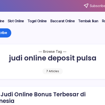
Subscribe
ine
Slot Online
Togel Online
Baccarat Online
Tembak Ikan
Ro
ribe
Browse Tag
judi online deposit pulsa
7 Articles
 Judi Online Bonus Terbesar di
nesia