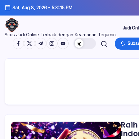
Skip
Sat, Aug 8, 2026
-
5:31:16 PM
to
content
Judi Onl
AlrassedOnline
Situs Judi Online Terbaik dengan Keamanan Terjamin.
https://www.facebook.com/
https://twitter.com/
https://t.me/
https://www.instagram.com/
https://youtube.com/
Subsc
Raih
Indo