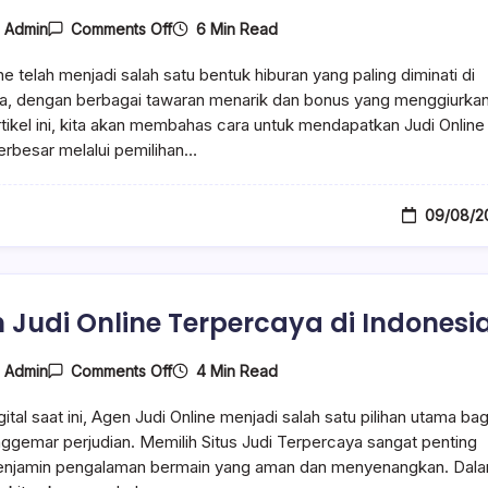
On
6 Min Read
y
Admin
Comments Off
Raih
Judi
ine telah menjadi salah satu bentuk hiburan yang paling diminati di
Online
Bonus
a, dengan berbagai tawaran menarik dan bonus yang menggiurkan
Terbesar
tikel ini, kita akan membahas cara untuk mendapatkan Judi Online
Di
rbesar melalui pemilihan…
Indonesia
09/08/2
 Judi Online Terpercaya di Indonesi
On
4 Min Read
y
Admin
Comments Off
Agen
Judi
gital saat ini, Agen Judi Online menjadi salah satu pilihan utama bag
Online
Terpercaya
ggemar perjudian. Memilih Situs Judi Terpercaya sangat penting
Di
enjamin pengalaman bermain yang aman dan menyenangkan. Dal
Indonesia