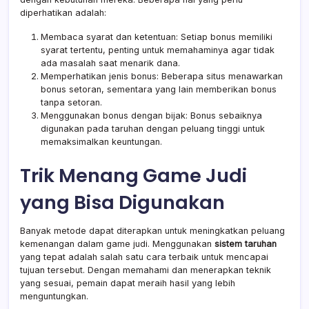
diperhatikan adalah:
Membaca syarat dan ketentuan: Setiap bonus memiliki
syarat tertentu, penting untuk memahaminya agar tidak
ada masalah saat menarik dana.
Memperhatikan jenis bonus: Beberapa situs menawarkan
bonus setoran, sementara yang lain memberikan bonus
tanpa setoran.
Menggunakan bonus dengan bijak: Bonus sebaiknya
digunakan pada taruhan dengan peluang tinggi untuk
memaksimalkan keuntungan.
Trik Menang Game Judi
yang Bisa Digunakan
Banyak metode dapat diterapkan untuk meningkatkan peluang
kemenangan dalam game judi. Menggunakan
sistem taruhan
yang tepat adalah salah satu cara terbaik untuk mencapai
tujuan tersebut. Dengan memahami dan menerapkan teknik
yang sesuai, pemain dapat meraih hasil yang lebih
menguntungkan.