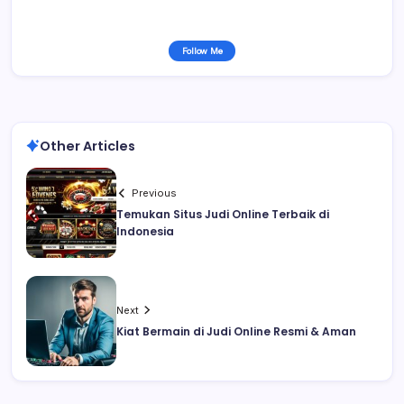
Follow Me
Other Articles
Previous
Temukan Situs Judi Online Terbaik di
Indonesia
Next
Kiat Bermain di Judi Online Resmi & Aman