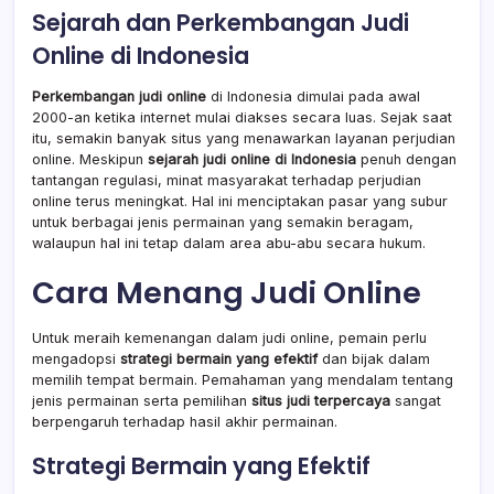
Sejarah dan Perkembangan Judi
Online di Indonesia
Perkembangan judi online
di Indonesia dimulai pada awal
2000-an ketika internet mulai diakses secara luas. Sejak saat
itu, semakin banyak situs yang menawarkan layanan perjudian
online. Meskipun
sejarah judi online di Indonesia
penuh dengan
tantangan regulasi, minat masyarakat terhadap perjudian
online terus meningkat. Hal ini menciptakan pasar yang subur
untuk berbagai jenis permainan yang semakin beragam,
walaupun hal ini tetap dalam area abu-abu secara hukum.
Cara Menang Judi Online
Untuk meraih kemenangan dalam judi online, pemain perlu
mengadopsi
strategi bermain yang efektif
dan bijak dalam
memilih tempat bermain. Pemahaman yang mendalam tentang
jenis permainan serta pemilihan
situs judi terpercaya
sangat
berpengaruh terhadap hasil akhir permainan.
Strategi Bermain yang Efektif