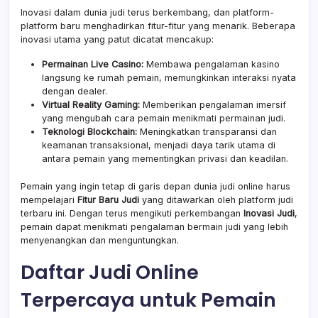
Inovasi dalam dunia judi terus berkembang, dan platform-
platform baru menghadirkan fitur-fitur yang menarik. Beberapa
inovasi utama yang patut dicatat mencakup:
Permainan Live Casino:
Membawa pengalaman kasino
langsung ke rumah pemain, memungkinkan interaksi nyata
dengan dealer.
Virtual Reality Gaming:
Memberikan pengalaman imersif
yang mengubah cara pemain menikmati permainan judi.
Teknologi Blockchain:
Meningkatkan transparansi dan
keamanan transaksional, menjadi daya tarik utama di
antara pemain yang mementingkan privasi dan keadilan.
Pemain yang ingin tetap di garis depan dunia judi online harus
mempelajari
Fitur Baru Judi
yang ditawarkan oleh platform judi
terbaru ini. Dengan terus mengikuti perkembangan
Inovasi Judi
,
pemain dapat menikmati pengalaman bermain judi yang lebih
menyenangkan dan menguntungkan.
Daftar Judi Online
Terpercaya untuk Pemain