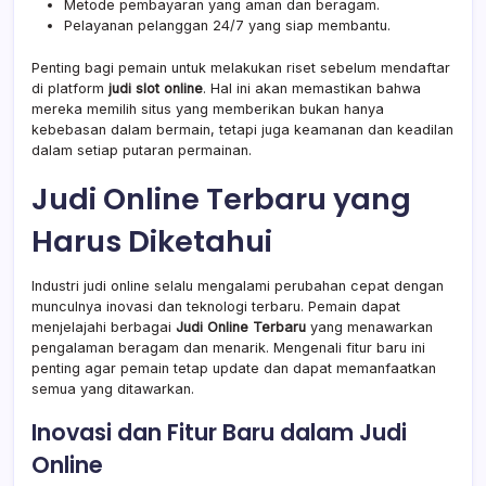
Metode pembayaran yang aman dan beragam.
Pelayanan pelanggan 24/7 yang siap membantu.
Penting bagi pemain untuk melakukan riset sebelum mendaftar
di platform
judi slot online
. Hal ini akan memastikan bahwa
mereka memilih situs yang memberikan bukan hanya
kebebasan dalam bermain, tetapi juga keamanan dan keadilan
dalam setiap putaran permainan.
Judi Online Terbaru yang
Harus Diketahui
Industri judi online selalu mengalami perubahan cepat dengan
munculnya inovasi dan teknologi terbaru. Pemain dapat
menjelajahi berbagai
Judi Online Terbaru
yang menawarkan
pengalaman beragam dan menarik. Mengenali fitur baru ini
penting agar pemain tetap update dan dapat memanfaatkan
semua yang ditawarkan.
Inovasi dan Fitur Baru dalam Judi
Online