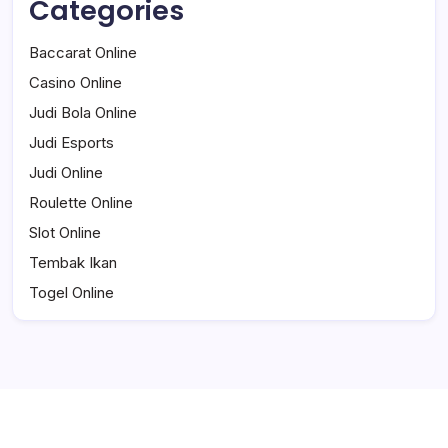
Categories
Baccarat Online
Casino Online
Judi Bola Online
Judi Esports
Judi Online
Roulette Online
Slot Online
Tembak Ikan
Togel Online