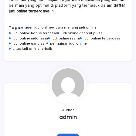
bermain yang optimal di platform yang termasuk dalam
daftar
judi online terpercaya
ini.
Tags:
agen judi online
cara menang judi online
judi online bonus terbesar
judi online deposit pulsa
judi online indonesia
judi online resmi
judi online terpercaya
judi online uang asli
permainan judi online
situs judi online terbaik
Author
admin