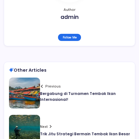
Author
admin
Follow Me
Other Articles
Previous
Bergabung di Turnamen Tembak Ikan
Internasional!
Next
Trik Jitu Strategi Bermain Tembak Ikan Besar