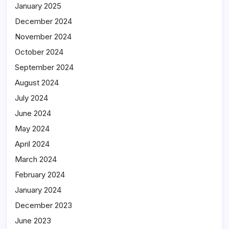
January 2025
December 2024
November 2024
October 2024
September 2024
August 2024
July 2024
June 2024
May 2024
April 2024
March 2024
February 2024
January 2024
December 2023
June 2023