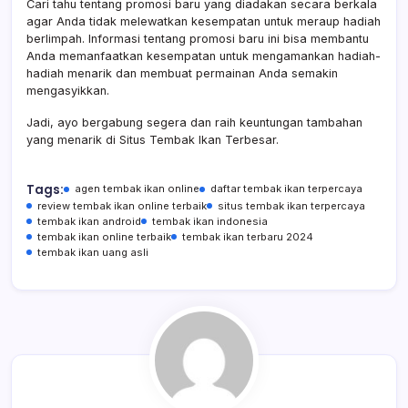
Cari tahu tentang promosi baru yang diadakan secara berkala
agar Anda tidak melewatkan kesempatan untuk meraup hadiah
berlimpah. Informasi tentang promosi baru ini bisa membantu
Anda memanfaatkan kesempatan untuk mengamankan hadiah-
hadiah menarik dan membuat permainan Anda semakin
mengasyikkan.
Jadi, ayo bergabung segera dan raih keuntungan tambahan
yang menarik di Situs Tembak Ikan Terbesar.
Tags:
agen tembak ikan online
daftar tembak ikan terpercaya
review tembak ikan online terbaik
situs tembak ikan terpercaya
tembak ikan android
tembak ikan indonesia
tembak ikan online terbaik
tembak ikan terbaru 2024
tembak ikan uang asli