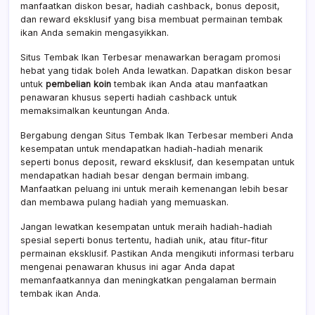
manfaatkan diskon besar, hadiah cashback, bonus deposit,
dan reward eksklusif yang bisa membuat permainan tembak
ikan Anda semakin mengasyikkan.
Situs Tembak Ikan Terbesar menawarkan beragam promosi
hebat yang tidak boleh Anda lewatkan. Dapatkan diskon besar
untuk
pembelian koin
tembak ikan Anda atau manfaatkan
penawaran khusus seperti hadiah cashback untuk
memaksimalkan keuntungan Anda.
Bergabung dengan Situs Tembak Ikan Terbesar memberi Anda
kesempatan untuk mendapatkan hadiah-hadiah menarik
seperti bonus deposit, reward eksklusif, dan kesempatan untuk
mendapatkan hadiah besar dengan bermain imbang.
Manfaatkan peluang ini untuk meraih kemenangan lebih besar
dan membawa pulang hadiah yang memuaskan.
Jangan lewatkan kesempatan untuk meraih hadiah-hadiah
spesial seperti bonus tertentu, hadiah unik, atau fitur-fitur
permainan eksklusif. Pastikan Anda mengikuti informasi terbaru
mengenai penawaran khusus ini agar Anda dapat
memanfaatkannya dan meningkatkan pengalaman bermain
tembak ikan Anda.