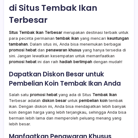
di Situs Tembak Ikan
Terbesar
Situs Tembak Ikan Terbesar
merupakan destinasi terbaik untuk
para pecinta permainan
tembak ikan
yang mencari
keuntungan
tambahan
. Dalam situs ini, Anda bisa menemukan berbagai
promosi hebat
dan
penawaran khusus
yang hanya tersedia di
sini. Jangan lewatkan kesempatan untuk memanfaatkan
promosi hebat
ini dan raih
hadiah berlimpah
dengan mudah!
Dapatkan Diskon Besar untuk
Pembelian Koin Tembak Ikan Anda
Salah satu
promosi hebat
yang ada di Situs
Tembak Ikan
Terbesar adalah
diskon besar
untuk
pembelian koin
tembak
ikan. Dengan diskon ini, Anda bisa mendapatkan lebih banyak
koin dengan harga yang lebih terjangkau, sehingga Anda bisa
bermain lebih lama dan memperoleh peluang menang yang
lebih besar.
Manfaatkan Penawaran Khusus