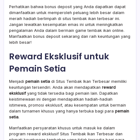
Perhatikan bahwa bonus deposit yang Anda dapatkan dapat
dimanfaatkan untuk memperoleh peluang lebih besar dalam
meraih hadiah berlimpah di situs tembak ikan terbesar ini.
Jangan lewatkan kesempatan emas ini untuk meningkatkan
pengalaman Anda dalam bermain game tembak ikan online.
Manfaatkan bonus deposit sekarang dan raih keuntungan yang
lebih besar!
Reward Eksklusif untuk
Pemain Setia
Menjadi
pemain setia
di Situs Tembak Ikan Terbesar memiliki
keuntungan tersendiri. Anda akan mendapatkan
reward
eksklusif
yang tidak tersedia bagi pemain lain. Dapatkan
keistimewaan ini dengan mendapatkan hadiah-hadiah
istimewa, promosi eksklusif, atau kesempatan untuk bermain
dalam turnamen khusus yang hanya terbuka bagi para
pemain
setia
.
Manfaatkan persyaratan khusus untuk masuk ke dalam
program reward eksklusif Situs Tembak Ikan Terbesar dan
nikmati keuntungan tambahan yang tidak tersedia bagi para