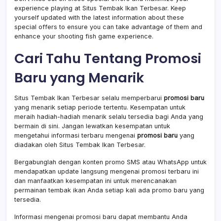
experience playing at Situs Tembak Ikan Terbesar. Keep
yourself updated with the latest information about these
special offers to ensure you can take advantage of them and
enhance your shooting fish game experience.
Cari Tahu Tentang Promosi
Baru yang Menarik
Situs Tembak Ikan Terbesar selalu memperbarui
promosi baru
yang menarik setiap periode tertentu. Kesempatan untuk
meraih hadiah-hadiah menarik selalu tersedia bagi Anda yang
bermain di sini. Jangan lewatkan kesempatan untuk
mengetahui informasi terbaru mengenai
promosi baru
yang
diadakan oleh Situs Tembak Ikan Terbesar.
Bergabunglah dengan konten promo SMS atau WhatsApp untuk
mendapatkan update langsung mengenai promosi terbaru ini
dan manfaatkan kesempatan ini untuk merencanakan
permainan tembak ikan Anda setiap kali ada promo baru yang
tersedia.
Informasi mengenai promosi baru dapat membantu Anda