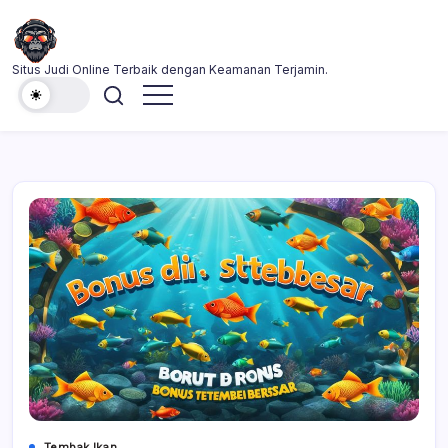
Skip
to
content
AlrassedOnline
Situs Judi Online Terbaik dengan Keamanan Terjamin.
Tembak Ikan