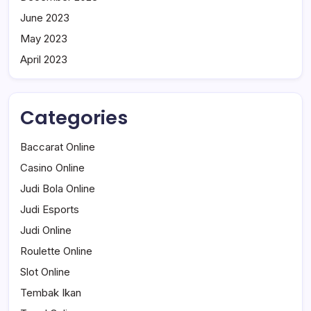
June 2023
May 2023
April 2023
Categories
Baccarat Online
Casino Online
Judi Bola Online
Judi Esports
Judi Online
Roulette Online
Slot Online
Tembak Ikan