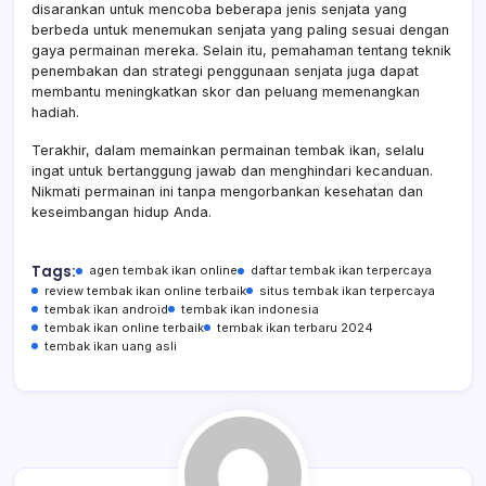
disarankan untuk mencoba beberapa jenis senjata yang
berbeda untuk menemukan senjata yang paling sesuai dengan
gaya permainan mereka. Selain itu, pemahaman tentang teknik
penembakan dan strategi penggunaan senjata juga dapat
membantu meningkatkan skor dan peluang memenangkan
hadiah.
Terakhir, dalam memainkan permainan tembak ikan, selalu
ingat untuk bertanggung jawab dan menghindari kecanduan.
Nikmati permainan ini tanpa mengorbankan kesehatan dan
keseimbangan hidup Anda.
Tags:
agen tembak ikan online
daftar tembak ikan terpercaya
review tembak ikan online terbaik
situs tembak ikan terpercaya
tembak ikan android
tembak ikan indonesia
tembak ikan online terbaik
tembak ikan terbaru 2024
tembak ikan uang asli