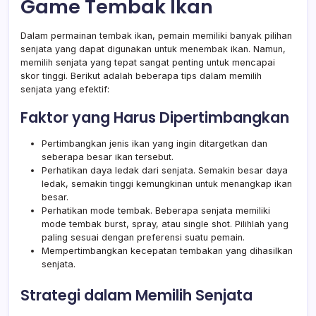
Game Tembak Ikan
Dalam permainan tembak ikan, pemain memiliki banyak pilihan
senjata yang dapat digunakan untuk menembak ikan. Namun,
memilih senjata yang tepat sangat penting untuk mencapai
skor tinggi. Berikut adalah beberapa tips dalam memilih
senjata yang efektif:
Faktor yang Harus Dipertimbangkan
Pertimbangkan jenis ikan yang ingin ditargetkan dan
seberapa besar ikan tersebut.
Perhatikan daya ledak dari senjata. Semakin besar daya
ledak, semakin tinggi kemungkinan untuk menangkap ikan
besar.
Perhatikan mode tembak. Beberapa senjata memiliki
mode tembak burst, spray, atau single shot. Pilihlah yang
paling sesuai dengan preferensi suatu pemain.
Mempertimbangkan kecepatan tembakan yang dihasilkan
senjata.
Strategi dalam Memilih Senjata