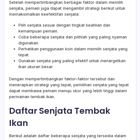
Setelah mempertimbangkan berbagai faktor dalam memilih
senjata, pemain juga dapat mengambil strategi berikut untuk
memaksimalkan keefektifan senjata:
Pilih senjata sesuai dengan tingkat keahlian dan
kemampuan pemain.
Coba beberapa senjata dan pilihlah yang paling nyaman
digunakan.
Perhatikan penggunaan koin dalam memilih senjata yang
tepat.
Gunakan senjata yang paling efektif untuk menargetkan
ikan ukuran besar.
Dengan mempertimbangkan faktor-faktor tersebut dan
menerapkan strategi yang tepat, pemilihan senjata yang tepat
dapat membawa pemain menuju skor yang lebih tinggi dalam
permainan tembak ikan.
Daftar Senjata Tembak
Ikan
Berikut adalah daftar beberapa senjata yang tersedia dalam