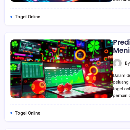
Togel Online
Pred
Meni
B
Dalam du
peluang 
togel on
pemain 
Togel Online