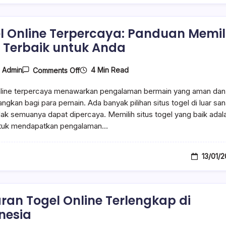
l Online Terpercaya: Panduan Memil
s Terbaik untuk Anda
On
4 Min Read
y
Admin
Comments Off
Togel
Online
nline terpercaya menawarkan pengalaman bermain yang aman dan
Terpercaya:
Panduan
gkan bagi para pemain. Ada banyak pilihan situs togel di luar san
Memilih
idak semuanya dapat dipercaya. Memilih situs togel yang baik adal
Situs
ntuk mendapatkan pengalaman…
Terbaik
Untuk
Anda
13/01/
ran Togel Online Terlengkap di
nesia