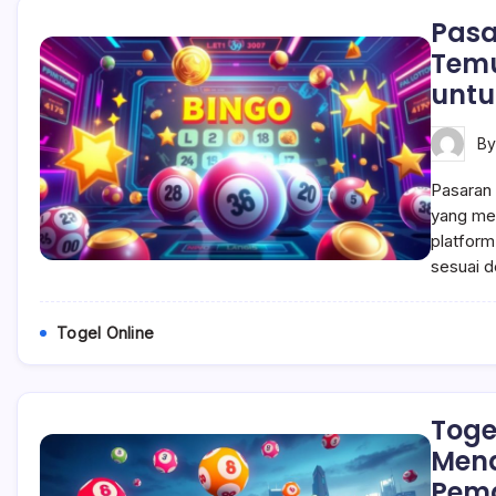
Pasa
Temu
untu
B
Pasaran 
yang men
platform
sesuai d
Togel Online
Toge
Mena
Pem