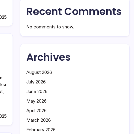
Recent Comments
2025
No comments to show.
Archives
August 2026
an
July 2026
ksi
June 2026
t,
May 2026
April 2026
2025
March 2026
February 2026