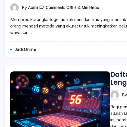
On
4 Min Read
By
Admin
Comments Off
Prediksi
Togel
Memprediksi angka togel adalah seni dan ilmu yang menarik
Jitu:
Strategi
orang mencari metode yang akurat untuk meningkatkan pelua
Akurat
wawasan…
Untuk
Meningkatkan
Peluang
Menang
Judi Online
Daft
Leng
B
Bagi pen
adalah k
ini, pem
dan ram