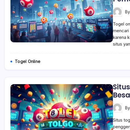
B
Togel on
mencari 
karena k
situs ya
Togel Online
Situ
Besa
B
Situs to
penggema