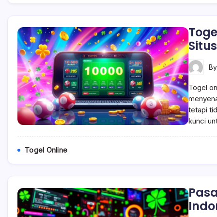
Toge
Situ
B
Togel o
menyenan
tetapi t
kunci u
Togel Online
Pasa
Indo