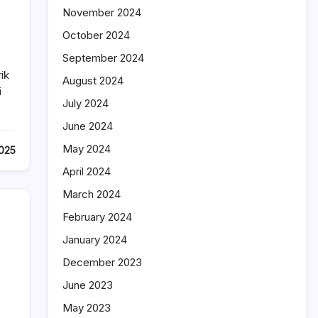
November 2024
October 2024
September 2024
ik
August 2024
i
July 2024
June 2024
May 2024
2025
April 2024
March 2024
February 2024
January 2024
December 2023
June 2023
May 2023