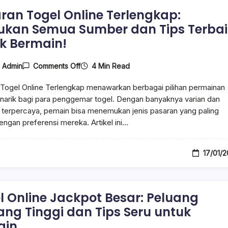
ran Togel Online Terlengkap:
kan Semua Sumber dan Tips Terbai
k Bermain!
On
4 Min Read
y
Admin
Comments Off
Pasaran
Togel
Togel Online Terlengkap menawarkan berbagai pilihan permainan
Online
Terlengkap:
arik bagi para penggemar togel. Dengan banyaknya varian dan
Temukan
 terpercaya, pemain bisa menemukan jenis pasaran yang paling
Semua
engan preferensi mereka. Artikel ini…
Sumber
Dan
Tips
Terbaik
17/01/
Untuk
Bermain!
l Online Jackpot Besar: Peluang
ng Tinggi dan Tips Seru untuk
ain