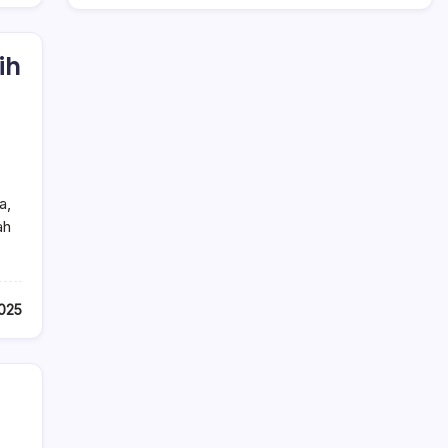
ih
a,
ah
2025