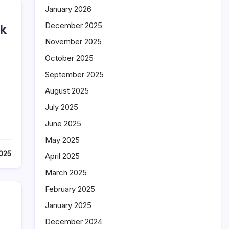
January 2026
December 2025
k
November 2025
October 2025
September 2025
August 2025
July 2025
June 2025
May 2025
2025
April 2025
March 2025
February 2025
January 2025
December 2024