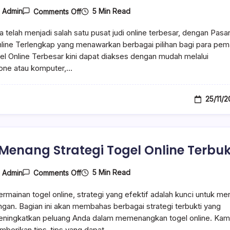
On
5 Min Read
y
Admin
Comments Off
Pasaran
Togel
a telah menjadi salah satu pusat judi online terbesar, dengan Pasa
Online
Terlengkap
line Terlengkap yang menawarkan berbagai pilihan bagi para pem
Di
el Online Terbesar kini dapat diakses dengan mudah melalui
Indonesia
one atau komputer,…
25/11/
 Menang Strategi Togel Online Terbuk
On
5 Min Read
y
Admin
Comments Off
Kiat
Menang
rmainan togel online, strategi yang efektif adalah kunci untuk mer
Strategi
Togel
an. Bagian ini akan membahas berbagai strategi terbukti yang
Online
eningkatkan peluang Anda dalam memenangkan togel online. Kam
Terbukti
mberikan tips-tips yang dapat…