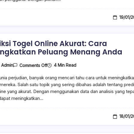
Pemula
19/01/
iksi Togel Online Akurat: Cara
ngkatkan Peluang Menang Anda
On
4 Min Read
y
Admin
Comments Off
Prediksi
Togel
nia perjudian, banyak orang mencari tahu cara untuk meningkatk
Online
Akurat:
mereka. Salah satu topik yang sering dibahas adalah tentang predi
Cara
line yang akurat. Dengan menggunakan data dan analisis yang tepa
Meningkatkan
dapat meningkatkan…
Peluang
Menang
Anda
18/01/