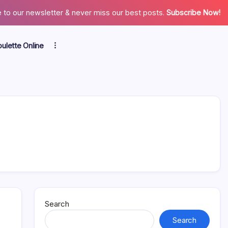
 to our newsletter & never miss our best posts.
Subscribe Now!
ulette Online
Search
Search