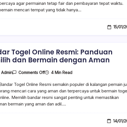
Untuk
percaya agar permainan tetap fair dan pembayaran tepat waktu.
Menang
pemain mencari tempat yang tidak hanya…
Besar
Dan
Keseruan
Bermain
15/01/
ar Togel Online Resmi: Panduan
lih dan Bermain dengan Aman
On
4 Min Read
y
Admin
Comments Off
Bandar
Togel
, Bandar Togel Online Resmi semakin populer di kalangan pemain ju
Online
Resmi:
rang mencari cara yang aman dan terpercaya untuk bermain toge
Panduan
nline. Memilih bandar resmi sangat penting untuk memastikan
Memilih
man bermain yang aman dan adil.…
Dan
Bermain
Dengan
Aman
14/01/