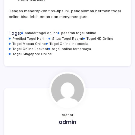
Dengan menerapkan tips-tips ini, pengalaman bermain togel
online bisa lebih aman dan menyenangkan.
Tags:
bandar togel online
pasaran togel online
Prediksi Togel Hari Ini
Situs Togel Resmi
Togel 4D Online
Togel Macau Online
Togel Online Indonesia
Togel Online Jackpot
togel online terpercaya
Togel Singapore Online
Author
admin