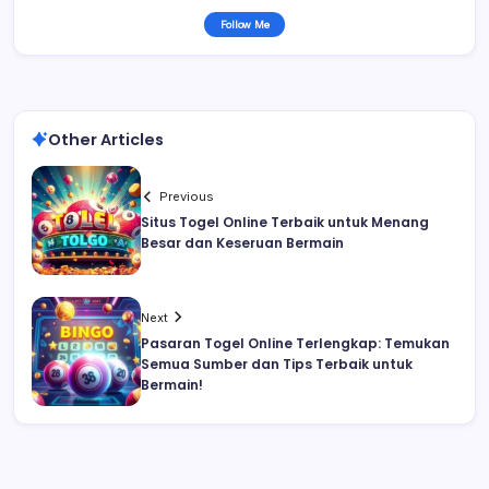
Follow Me
Other Articles
Previous
Situs Togel Online Terbaik untuk Menang
Besar dan Keseruan Bermain
Next
Pasaran Togel Online Terlengkap: Temukan
Semua Sumber dan Tips Terbaik untuk
Bermain!