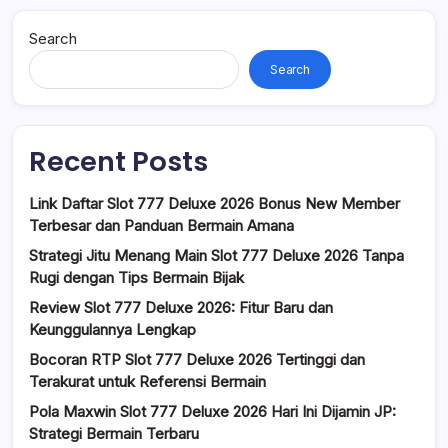
Search
Search
Recent Posts
Link Daftar Slot 777 Deluxe 2026 Bonus New Member
Terbesar dan Panduan Bermain Amana
Strategi Jitu Menang Main Slot 777 Deluxe 2026 Tanpa
Rugi dengan Tips Bermain Bijak
Review Slot 777 Deluxe 2026: Fitur Baru dan
Keunggulannya Lengkap
Bocoran RTP Slot 777 Deluxe 2026 Tertinggi dan
Terakurat untuk Referensi Bermain
Pola Maxwin Slot 777 Deluxe 2026 Hari Ini Dijamin JP:
Strategi Bermain Terbaru