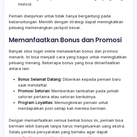
muncul.
Pemain dianjurkan untuk tidak hanya bergantung pada
keberuntungan. Memilih dengan strategi dapat meningkatkan
peluang memenangkan jackpot besar.
Memanfaatkan Bonus dan Promosi
Banyak situs togel online menawarkan bonus dan promosi
menarik. Ini bisa menjadi cara yang bagus untuk meningkatkan
peluang menang. Beberapa bonus yang bisa dimanfaatkan
antara lain:
Bonus Selamat Datang:
Diberikan kepada pemain baru
saat mendaftar.
Promosi Setoran:
Memberikan tambahan pada jumlah
setoran pertama atau setoran berikutnya.
Program Loyalitas:
Memungkinkan pemain untuk
mendapatkan poin setiap kali mereka bermain.
Dengan memanfaatkan semua bentuk bonus ini, pemain bisa
bermain lebih banyak tanpa harus mengeluarkan uang ekstra.
Selalu periksa persyaratan yang berlaku agar dapat