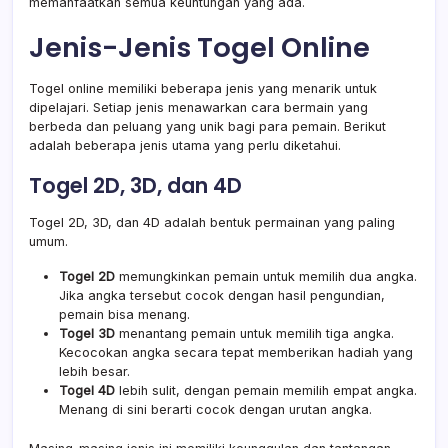
memanfaatkan semua keuntungan yang ada.
Jenis-Jenis Togel Online
Togel online memiliki beberapa jenis yang menarik untuk
dipelajari. Setiap jenis menawarkan cara bermain yang
berbeda dan peluang yang unik bagi para pemain. Berikut
adalah beberapa jenis utama yang perlu diketahui.
Togel 2D, 3D, dan 4D
Togel 2D, 3D, dan 4D adalah bentuk permainan yang paling
umum.
Togel 2D
memungkinkan pemain untuk memilih dua angka.
Jika angka tersebut cocok dengan hasil pengundian,
pemain bisa menang.
Togel 3D
menantang pemain untuk memilih tiga angka.
Kecocokan angka secara tepat memberikan hadiah yang
lebih besar.
Togel 4D
lebih sulit, dengan pemain memilih empat angka.
Menang di sini berarti cocok dengan urutan angka.