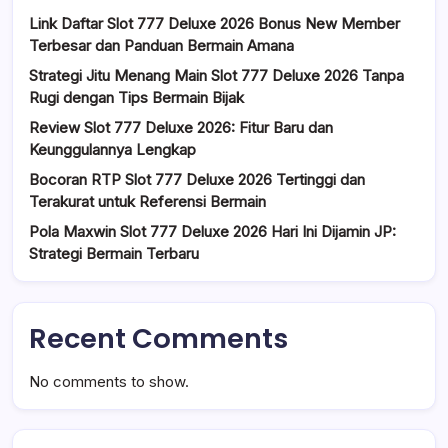
Link Daftar Slot 777 Deluxe 2026 Bonus New Member
Terbesar dan Panduan Bermain Amana
Strategi Jitu Menang Main Slot 777 Deluxe 2026 Tanpa
Rugi dengan Tips Bermain Bijak
Review Slot 777 Deluxe 2026: Fitur Baru dan
Keunggulannya Lengkap
Bocoran RTP Slot 777 Deluxe 2026 Tertinggi dan
Terakurat untuk Referensi Bermain
Pola Maxwin Slot 777 Deluxe 2026 Hari Ini Dijamin JP:
Strategi Bermain Terbaru
Recent Comments
No comments to show.