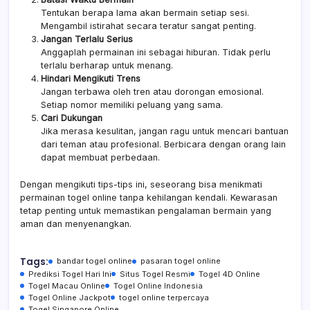
Tentukan berapa lama akan bermain setiap sesi.
Mengambil istirahat secara teratur sangat penting.
Jangan Terlalu Serius
Anggaplah permainan ini sebagai hiburan. Tidak perlu
terlalu berharap untuk menang.
Hindari Mengikuti Trens
Jangan terbawa oleh tren atau dorongan emosional.
Setiap nomor memiliki peluang yang sama.
Cari Dukungan
Jika merasa kesulitan, jangan ragu untuk mencari bantuan
dari teman atau profesional. Berbicara dengan orang lain
dapat membuat perbedaan.
Dengan mengikuti tips-tips ini, seseorang bisa menikmati
permainan togel online tanpa kehilangan kendali. Kewarasan
tetap penting untuk memastikan pengalaman bermain yang
aman dan menyenangkan.
Tags:
bandar togel online
pasaran togel online
Prediksi Togel Hari Ini
Situs Togel Resmi
Togel 4D Online
Togel Macau Online
Togel Online Indonesia
Togel Online Jackpot
togel online terpercaya
Togel Singapore Online