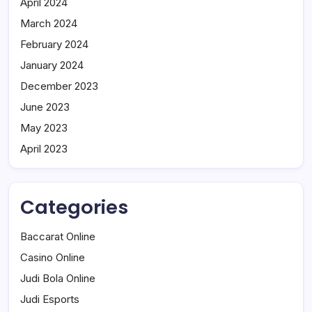
April 2024
March 2024
February 2024
January 2024
December 2023
June 2023
May 2023
April 2023
Categories
Baccarat Online
Casino Online
Judi Bola Online
Judi Esports