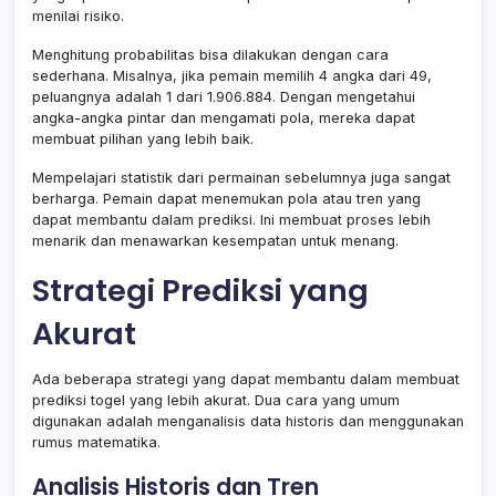
menilai risiko.
Menghitung probabilitas bisa dilakukan dengan cara
sederhana. Misalnya, jika pemain memilih 4 angka dari 49,
peluangnya adalah 1 dari 1.906.884. Dengan mengetahui
angka-angka pintar dan mengamati pola, mereka dapat
membuat pilihan yang lebih baik.
Mempelajari statistik dari permainan sebelumnya juga sangat
berharga. Pemain dapat menemukan pola atau tren yang
dapat membantu dalam prediksi. Ini membuat proses lebih
menarik dan menawarkan kesempatan untuk menang.
Strategi Prediksi yang
Akurat
Ada beberapa strategi yang dapat membantu dalam membuat
prediksi togel yang lebih akurat. Dua cara yang umum
digunakan adalah menganalisis data historis dan menggunakan
rumus matematika.
Analisis Historis dan Tren