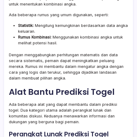
untuk menentukan kombinasi angka.
Ada beberapa rumus yang umum digunakan, seperti:
Statistik:
Mengitung kemungkinan berdasarkan data angka
keluaran.
Rumus Kombinasi:
Menggunakan kombinasi angka untuk
melihat potensi hasil.
Dengan menggabungkan perhitungan matematis dan data
secara sistematis, pemain dapat meningkatkan peluang
mereka. Rumus ini membantu dalam mengatur angka dengan
cara yang logis dan terukur, sehingga dijadikan landasan
dalam membuat pilihan angka.
Alat Bantu Prediksi Togel
Ada beberapa alat yang dapat membantu dalam prediksi
togel. Dua kategori utama adalah perangkat lunak dan
komunitas diskusi. Keduanya menawarkan informasi dan
dukungan yang berguna bagi pemain.
Perangkat Lunak Prediksi Togel