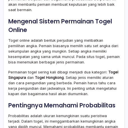
akan membantu pemain membuat keputusan yang lebih baik
saat bermain.
Mengenal Sistem Permainan Togel
Online
Togel online adalah bentuk perjudian yang melibatkan
pemilihan angka. Pemain biasanya memilih satu set angka dari
sekumpulan angka yang mungkin. Setiap angka memiliki
kesempatan yang sama untuk muncul. Pada situs togel, pemain
bisa menemukan berbagai jenis permainan.
Permainan togel sering kali dibagi menjadi dua kategori:
Togel
Singapura
dan
Togel Hongkong
. Setiap jenis memiliki aturan
dan cara pengundian yang berbeda. Pemain harus tahu cara
kerja pengundian dan jadwalnya. Ini penting untuk mengetahui
kapan dan bagaimana hasil akan diumumkan.
Pentingnya Memahami Probabilitas
Probabilitas adalah ukuran kemungkinan suatu peristiwa
terjadi. Dalam togel, ini menggambarkan kemungkinan angka
yang dipilih muncul. Memahami probabilitas membantu pemain