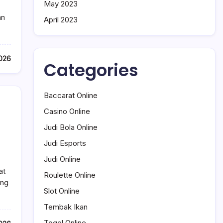
May 2023
an
April 2023
2026
Categories
Baccarat Online
Casino Online
Judi Bola Online
Judi Esports
Judi Online
at
Roulette Online
ang
Slot Online
Tembak Ikan
Togel Online