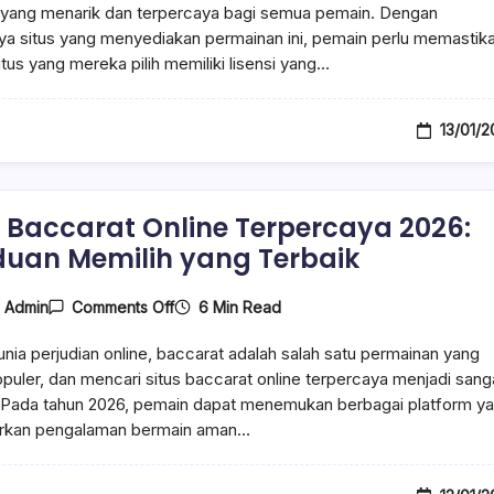
Dan
 yang menarik dan terpercaya bagi semua pemain. Dengan
Aman
a situs yang menyediakan permainan ini, pemain perlu memastik
2026:
tus yang mereka pilih memiliki lisensi yang…
Panduan
Memilih
Situs
Terpercaya
13/01/
s Baccarat Online Terpercaya 2026:
uan Memilih yang Terbaik
On
6 Min Read
y
Admin
Comments Off
Situs
Baccarat
nia perjudian online, baccarat adalah salah satu permainan yang
Online
Terpercaya
opuler, dan mencari situs baccarat online terpercaya menjadi sang
2026:
 Pada tahun 2026, pemain dapat menemukan berbagai platform y
Panduan
kan pengalaman bermain aman…
Memilih
Yang
Terbaik