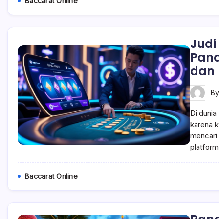
Baccarat Online
Judi
Pand
dan
B
Di dunia
karena 
mencari 
platfor
Baccarat Online