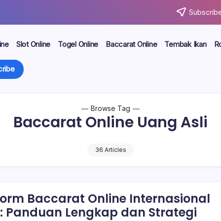
Subscribe
ine
Slot Online
Togel Online
Baccarat Online
Tembak Ikan
Ro
ribe
Browse Tag
Baccarat Online Uang Asli
36 Articles
form Baccarat Online Internasional
: Panduan Lengkap dan Strategi