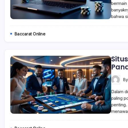
bermain
banyakny
bahwa si
Baccarat Online
Situ
Pand
B
Dalam du
paling p
penting.
menawar