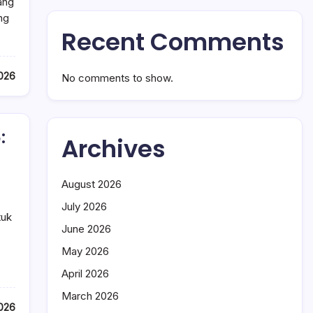
ang
ng
Recent Comments
2026
No comments to show.
:
Archives
August 2026
July 2026
tuk
June 2026
May 2026
April 2026
March 2026
2026