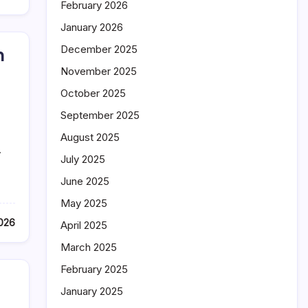
February 2026
January 2026
December 2025
n
November 2025
October 2025
September 2025
August 2025
.
July 2025
June 2025
May 2025
2026
April 2025
March 2025
February 2025
January 2025