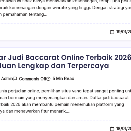
Winrate
rmainan ini tidak hanya menawarkan kesenangan, tetapi juga pelu
Tinggi
raih kemenangan dengan winrate yang tinggi. Dengan strategi ya
2026:
an pemahaman tentang…
Strategi
Menang
Maksimal
19/01/
ar Judi Baccarat Online Terbaik 2026
uan Lengkap dan Terpercaya
On
5 Min Read
y
Admin
Comments Off
Daftar
Judi
nia perjudian online, pemilihan situs yang tepat sangat penting un
Baccarat
Online
man bermain yang menyenangkan dan aman. Daftar judi baccarat
Terbaik
terbaik 2026 akan membantu pemain menemukan platform yang
2026:
ya dan menawarkan fitur menarik.…
Panduan
Lengkap
Dan
Terpercaya
18/01/