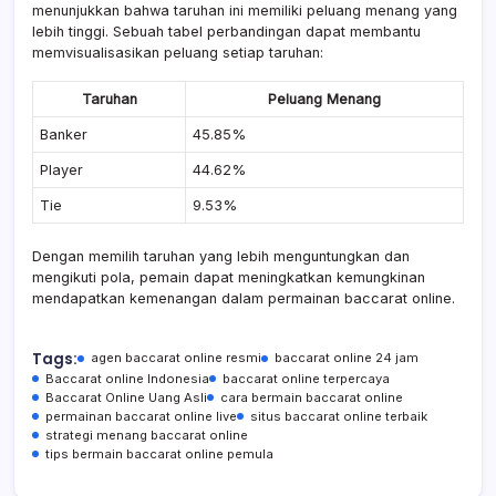
menunjukkan bahwa taruhan ini memiliki peluang menang yang
lebih tinggi. Sebuah tabel perbandingan dapat membantu
memvisualisasikan peluang setiap taruhan:
Taruhan
Peluang Menang
Banker
45.85%
Player
44.62%
Tie
9.53%
Dengan memilih taruhan yang lebih menguntungkan dan
mengikuti pola, pemain dapat meningkatkan kemungkinan
mendapatkan kemenangan dalam permainan baccarat online.
Tags:
agen baccarat online resmi
baccarat online 24 jam
Baccarat online Indonesia
baccarat online terpercaya
Baccarat Online Uang Asli
cara bermain baccarat online
permainan baccarat online live
situs baccarat online terbaik
strategi menang baccarat online
tips bermain baccarat online pemula