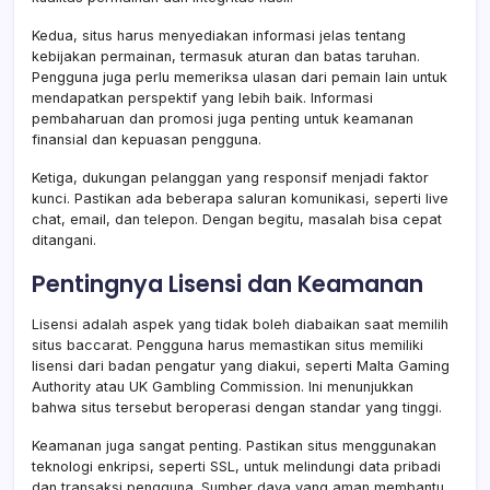
Kedua, situs harus menyediakan informasi jelas tentang
kebijakan permainan, termasuk aturan dan batas taruhan.
Pengguna juga perlu memeriksa ulasan dari pemain lain untuk
mendapatkan perspektif yang lebih baik. Informasi
pembaharuan dan promosi juga penting untuk keamanan
finansial dan kepuasan pengguna.
Ketiga, dukungan pelanggan yang responsif menjadi faktor
kunci. Pastikan ada beberapa saluran komunikasi, seperti live
chat, email, dan telepon. Dengan begitu, masalah bisa cepat
ditangani.
Pentingnya Lisensi dan Keamanan
Lisensi adalah aspek yang tidak boleh diabaikan saat memilih
situs baccarat. Pengguna harus memastikan situs memiliki
lisensi dari badan pengatur yang diakui, seperti Malta Gaming
Authority atau UK Gambling Commission. Ini menunjukkan
bahwa situs tersebut beroperasi dengan standar yang tinggi.
Keamanan juga sangat penting. Pastikan situs menggunakan
teknologi enkripsi, seperti SSL, untuk melindungi data pribadi
dan transaksi pengguna. Sumber daya yang aman membantu