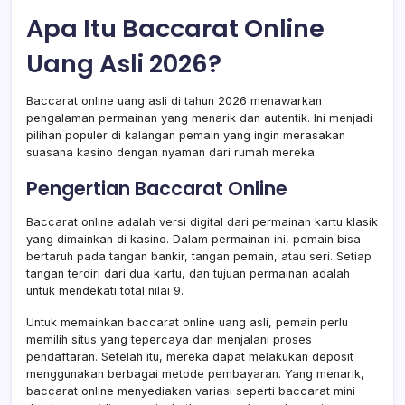
Apa Itu Baccarat Online
Uang Asli 2026?
Baccarat online uang asli di tahun 2026 menawarkan
pengalaman permainan yang menarik dan autentik. Ini menjadi
pilihan populer di kalangan pemain yang ingin merasakan
suasana kasino dengan nyaman dari rumah mereka.
Pengertian Baccarat Online
Baccarat online adalah versi digital dari permainan kartu klasik
yang dimainkan di kasino. Dalam permainan ini, pemain bisa
bertaruh pada tangan bankir, tangan pemain, atau seri. Setiap
tangan terdiri dari dua kartu, dan tujuan permainan adalah
untuk mendekati total nilai 9.
Untuk memainkan baccarat online uang asli, pemain perlu
memilih situs yang tepercaya dan menjalani proses
pendaftaran. Setelah itu, mereka dapat melakukan deposit
menggunakan berbagai metode pembayaran. Yang menarik,
baccarat online menyediakan variasi seperti baccarat mini