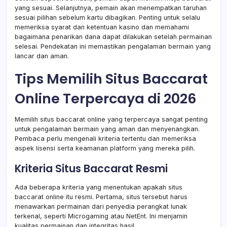
yang sesuai. Selanjutnya, pemain akan menempatkan taruhan
sesuai pilihan sebelum kartu dibagikan. Penting untuk selalu
memeriksa syarat dan ketentuan kasino dan memahami
bagaimana penarikan dana dapat dilakukan setelah permainan
selesai. Pendekatan ini memastikan pengalaman bermain yang
lancar dan aman.
Tips Memilih Situs Baccarat
Online Terpercaya di 2026
Memilih situs baccarat online yang terpercaya sangat penting
untuk pengalaman bermain yang aman dan menyenangkan.
Pembaca perlu mengenali kriteria tertentu dan memeriksa
aspek lisensi serta keamanan platform yang mereka pilih.
Kriteria Situs Baccarat Resmi
Ada beberapa kriteria yang menentukan apakah situs
baccarat online itu resmi. Pertama, situs tersebut harus
menawarkan permainan dari penyedia perangkat lunak
terkenal, seperti Microgaming atau NetEnt. Ini menjamin
kualitas permainan dan integritas hasil.