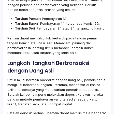
Ada beberapa jenis taruhan dalam baccarat, masing-masing
dengan peluang dan pembayaran yang berbeda. Berikut
adalah beberapa jenis taruhan yang umum:
Taruhan Pemain
: Pembayaran 1:1
Taruhan Bankir
: Pembayaran 1:1, tetapi ada komisi 5%
Taruhan Seri
: Pembayaran 8:1 atau 9:1, tergantung kasino
Pemain dapat memilih untuk bertaruh pada tangan pemain,
tangan bankir, atau hasil seri. Memahami peluang dan
pembayaran ini penting untuk membantu pemain dalam
membuat keputusan taruhan yang lebih baik.
Langkah-langkah Bertransaksi
dengan Uang Asli
Untuk mulai bermain baccarat dengan uang asli, pemain harus
mengikuti beberapa langkah. Pertama, mendaftar di kasino
online terpercaya yang menawarkan permainan baccarat.
Setelah itu, pemain perlu melakukan deposit ke akun mereka
dengan metode pembayaran yang tersedia, seperti kartu
kredit, transfer bank, atau dompet digital.
Setelah deposit berhasil, pemain dapat memilih meja baccarat