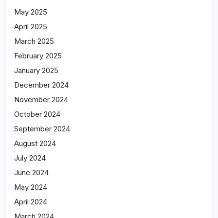
May 2025
April 2025
March 2025
February 2025
January 2025
December 2024
November 2024
October 2024
September 2024
August 2024
July 2024
June 2024
May 2024
April 2024
March 2024