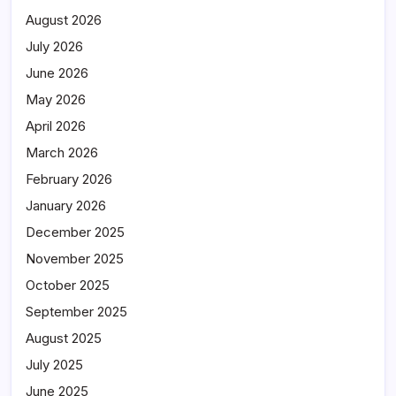
August 2026
July 2026
June 2026
May 2026
April 2026
March 2026
February 2026
January 2026
December 2025
November 2025
October 2025
September 2025
August 2025
July 2025
June 2025