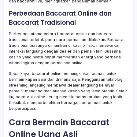
dan baccarat live, meningkatkan pengalaman bermain.
Perbedaan Baccarat Online dan
Baccarat Tradisional
Perbedaan utama antara baccarat online dan baccarat
tradisional terletak pada cara permainan dilakukan. Baccarat
tradisional biasanya dimainkan di kasino fisik, menawarkan
interaksi langsung dengan dealer dan pemain lain. Suasana
kasino yang nyata dapat memberikan energi yang berbeda
dibandingkan dengan permainan online.
Sebaliknya, baccarat online memungkinkan pemain untuk
bermain kapan saja dan di mana saja. Penggunaan teknologi
streaming langsung membawa dealer langsung ke layar
pemain, menghadirkan nuansa kasino yang lebih otentik. Selain
itu, baccarat online sering memiliki batas taruhan yang lebih
fleksibel, memperbolehkan berbagai tipe pemain untuk
berpartisipasi.
Cara Bermain Baccarat
Online Uang Asli