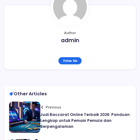
Author
admin
Follow Me
Other Articles
Previous
Judi Baccarat Online Terbaik 2026: Panduan
Lengkap untuk Pemain Pemula dan
Berpengalaman