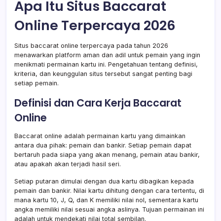
Apa Itu Situs Baccarat
Online Terpercaya 2026
Situs baccarat online terpercaya pada tahun 2026
menawarkan platform aman dan adil untuk pemain yang ingin
menikmati permainan kartu ini. Pengetahuan tentang definisi,
kriteria, dan keunggulan situs tersebut sangat penting bagi
setiap pemain.
Definisi dan Cara Kerja Baccarat
Online
Baccarat online adalah permainan kartu yang dimainkan
antara dua pihak: pemain dan bankir. Setiap pemain dapat
bertaruh pada siapa yang akan menang, pemain atau bankir,
atau apakah akan terjadi hasil seri.
Setiap putaran dimulai dengan dua kartu dibagikan kepada
pemain dan bankir. Nilai kartu dihitung dengan cara tertentu, di
mana kartu 10, J, Q, dan K memiliki nilai nol, sementara kartu
angka memiliki nilai sesuai angka aslinya. Tujuan permainan ini
adalah untuk mendekati nilai total sembilan.