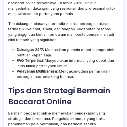
baccarat online terpercaya. Di tahun 2026, situs ini
menyediakan dukungan yang responsif dan profesional untuk
menjawab setiap pertanyaan pemain.
Tim dukungan biasanya tersedia melalui berbagai saluran,
termasuk live chat, email, dan telepon. Kecepatan respons
yang tinggi dan kemahiran dalam membantu pemain menjadi
nilai tambah yang signifikan.
Dukungan 24/7:
Memastikan pemain dapat memperoleh
bantuan kapan saja.
FAQ Terperinci:
Menyediakan informasi yang cepat dan
jelas untuk pertanyaan umum.
Pelayanan Multibahasa:
Mengakomodasi pemain dari
berbagai latar belakang bahasa.
Tips dan Strategi Bermain
Baccarat Online
Bermain baccarat online memerlukan pendekatan yang
strategis dan terencana. Pengelolaan modal yang baik,
pemahaman pola permainan, dan bermain secara