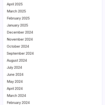
April 2025
March 2025
February 2025
January 2025
December 2024
November 2024
October 2024
September 2024
August 2024
July 2024
June 2024
May 2024
April 2024
March 2024
February 2024