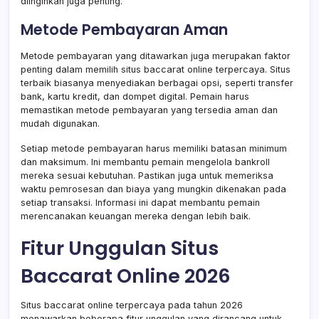
diinginkan juga penting.
Metode Pembayaran Aman
Metode pembayaran yang ditawarkan juga merupakan faktor
penting dalam memilih situs baccarat online terpercaya. Situs
terbaik biasanya menyediakan berbagai opsi, seperti transfer
bank, kartu kredit, dan dompet digital. Pemain harus
memastikan metode pembayaran yang tersedia aman dan
mudah digunakan.
Setiap metode pembayaran harus memiliki batasan minimum
dan maksimum. Ini membantu pemain mengelola bankroll
mereka sesuai kebutuhan. Pastikan juga untuk memeriksa
waktu pemrosesan dan biaya yang mungkin dikenakan pada
setiap transaksi. Informasi ini dapat membantu pemain
merencanakan keuangan mereka dengan lebih baik.
Fitur Unggulan Situs
Baccarat Online 2026
Situs baccarat online terpercaya pada tahun 2026
menawarkan beberapa fitur unggulan yang dirancang untuk