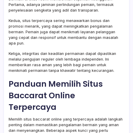
Pertama, adanya jaminan perlindungan pemain, termasuk
penyelesaian sengketa yang adil dan transparan.
Kedua, situs terpercaya sering menawarkan bonus dan
promosi menarik, yang dapat meningkatkan pengalaman
bermain. Pemain juga dapat menikmati layanan pelanggan
yang cepat dan responsif untuk membantu dengan masalah
apa pun.
Ketiga, integritas dan keadilan permainan dapat dipastikan
melalui pengujian reguler oleh lembaga independen. Ini
memberikan rasa aman yang lebih bagi pemain untuk
menikmati permainan tanpa khawatir tentang kecurangan.
Panduan Memilih Situs
Baccarat Online
Terpercaya
Memilih situs baccarat online yang terpercaya adalah langkah
penting dalam memastikan pengalaman bermain yang aman
dan menyenangkan. Beberapa aspek kunci yang perlu