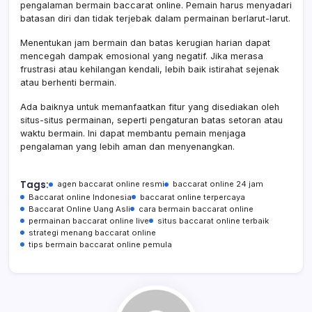
pengalaman bermain baccarat online. Pemain harus menyadari
batasan diri dan tidak terjebak dalam permainan berlarut-larut.
Menentukan jam bermain dan batas kerugian harian dapat
mencegah dampak emosional yang negatif. Jika merasa
frustrasi atau kehilangan kendali, lebih baik istirahat sejenak
atau berhenti bermain.
Ada baiknya untuk memanfaatkan fitur yang disediakan oleh
situs-situs permainan, seperti pengaturan batas setoran atau
waktu bermain. Ini dapat membantu pemain menjaga
pengalaman yang lebih aman dan menyenangkan.
Tags:
agen baccarat online resmi
baccarat online 24 jam
Baccarat online Indonesia
baccarat online terpercaya
Baccarat Online Uang Asli
cara bermain baccarat online
permainan baccarat online live
situs baccarat online terbaik
strategi menang baccarat online
tips bermain baccarat online pemula