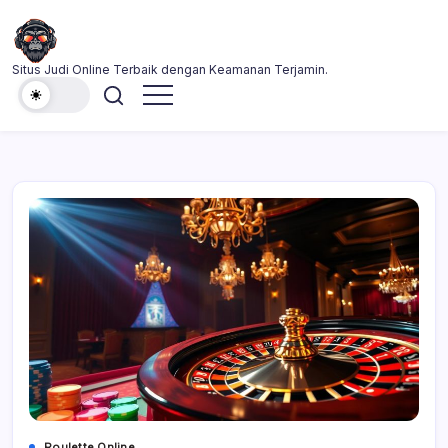
Skip
to
content
AlrassedOnline
Situs Judi Online Terbaik dengan Keamanan Terjamin.
Roulette Online