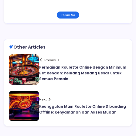
Follow Me
Other Articles
Previous
Permainan Roulette Online dengan Minimum
Bet Rendah: Peluang Menang Besar untuk
Semua Pemain
Next
Keunggulan Main Roulette Online Dibanding
Offline: Kenyamanan dan Akses Mudah