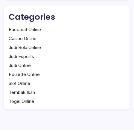
Categories
Baccarat Online
Casino Online
Judi Bola Online
Judi Esports
Judi Online
Roulette Online
Slot Online
Tembak Ikan
Togel Online