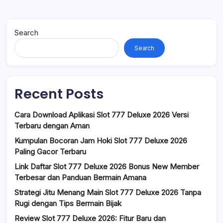
Search
Search
Recent Posts
Cara Download Aplikasi Slot 777 Deluxe 2026 Versi
Terbaru dengan Aman
Kumpulan Bocoran Jam Hoki Slot 777 Deluxe 2026
Paling Gacor Terbaru
Link Daftar Slot 777 Deluxe 2026 Bonus New Member
Terbesar dan Panduan Bermain Amana
Strategi Jitu Menang Main Slot 777 Deluxe 2026 Tanpa
Rugi dengan Tips Bermain Bijak
Review Slot 777 Deluxe 2026: Fitur Baru dan