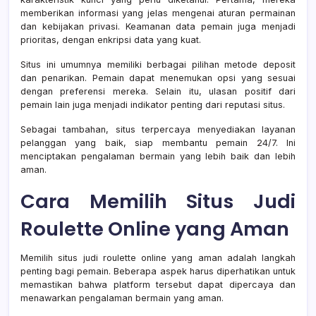
memberikan informasi yang jelas mengenai aturan permainan
dan kebijakan privasi. Keamanan data pemain juga menjadi
prioritas, dengan enkripsi data yang kuat.
Situs ini umumnya memiliki berbagai pilihan metode deposit
dan penarikan. Pemain dapat menemukan opsi yang sesuai
dengan preferensi mereka. Selain itu, ulasan positif dari
pemain lain juga menjadi indikator penting dari reputasi situs.
Sebagai tambahan, situs terpercaya menyediakan layanan
pelanggan yang baik, siap membantu pemain 24/7. Ini
menciptakan pengalaman bermain yang lebih baik dan lebih
aman.
Cara Memilih Situs Judi
Roulette Online yang Aman
Memilih situs judi roulette online yang aman adalah langkah
penting bagi pemain. Beberapa aspek harus diperhatikan untuk
memastikan bahwa platform tersebut dapat dipercaya dan
menawarkan pengalaman bermain yang aman.