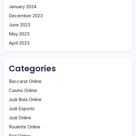
January 2024
December 2023
June 2023
May 2023
April 2023
Categories
Baccarat Online
Casino Online
Judi Bola Online
Judi Esports
Judi Online
Roulette Online
Slot Online