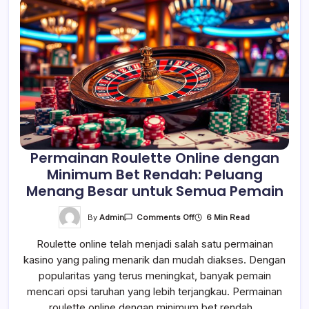
Permainan Roulette Online dengan
Minimum Bet Rendah: Peluang
Menang Besar untuk Semua Pemain
On
By
Admin
6 Min Read
Comments Off
Permainan
Roulette
Roulette online telah menjadi salah satu permainan
Online
Dengan
kasino yang paling menarik dan mudah diakses. Dengan
Minimum
Bet
popularitas yang terus meningkat, banyak pemain
Rendah:
Peluang
mencari opsi taruhan yang lebih terjangkau. Permainan
Menang
roulette online dengan minimum bet rendah…
Besar