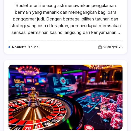
Lengkap
Roulette online uang asli menawarkan pengalaman
Bermain
Roulette
bermain yang menarik dan menegangkan bagi para
Online
Uang
penggemar judi. Dengan berbagai pilihan taruhan dan
Asli:
Strategi
strategi yang bisa diterapkan, pemain dapat merasakan
Dan
sensasi permainan kasino langsung dari kenyamanan…
Tips
Untuk
Sukses
Roulette Online
26/07/2025