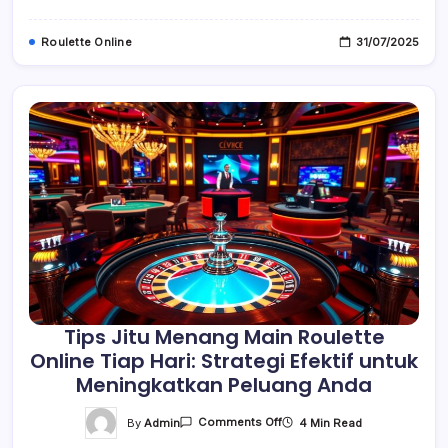
Terbaik
Roulette Online
31/07/2025
Tips Jitu Menang Main Roulette
Online Tiap Hari: Strategi Efektif untuk
Meningkatkan Peluang Anda
On
By
Admin
4 Min Read
Comments Off
Tips
Jitu