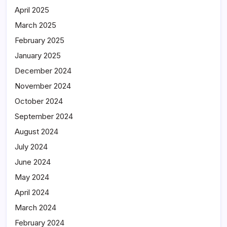
April 2025
March 2025
February 2025
January 2025
December 2024
November 2024
October 2024
September 2024
August 2024
July 2024
June 2024
May 2024
April 2024
March 2024
February 2024