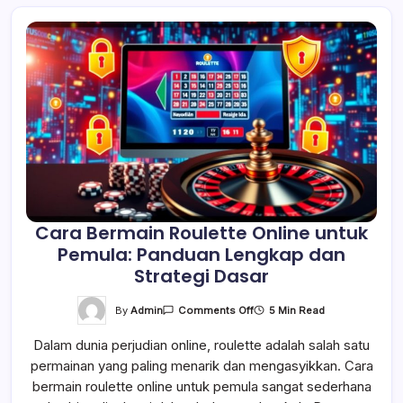
Cara Bermain Roulette Online untuk
Pemula: Panduan Lengkap dan
Strategi Dasar
On
By
Admin
5 Min Read
Comments Off
Cara
Bermain
Dalam dunia perjudian online, roulette adalah salah satu
Roulette
Online
permainan yang paling menarik dan mengasyikkan. Cara
Untuk
Pemula:
bermain roulette online untuk pemula sangat sederhana
Panduan
Lengkap