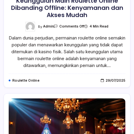
Keunggulan Main Roulette Online
Dibanding Offline: Kenyamanan dan
Akses Mudah
On
By
Admin
4 Min Read
Comments Off
Keunggulan
Main
Dalam dunia perjudian, permainan roulette online semakin
Roulette
Online
populer dan menawarkan keunggulan yang tidak dapat
Dibanding
Offline:
ditemukan di kasino fisik. Salah satu keunggulan utama
Kenyamanan
Dan
bermain roulette online adalah kenyamanan yang
Akses
ditawarkan, memungkinkan pemain untuk…
Mudah
Roulette Online
29/07/2025