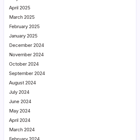
April 2025
March 2025
February 2025
January 2025
December 2024
November 2024
October 2024
September 2024
August 2024
July 2024
June 2024
May 2024
April 2024
March 2024
February 2024