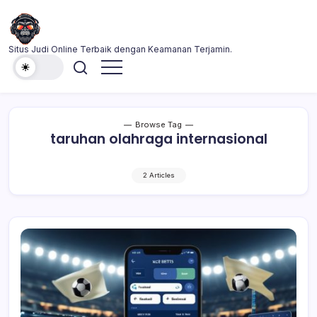
Skip
to
content
AlrassedOnline
Situs Judi Online Terbaik dengan Keamanan Terjamin.
Browse Tag
taruhan olahraga internasional
2 Articles