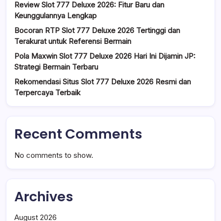
Review Slot 777 Deluxe 2026: Fitur Baru dan
Keunggulannya Lengkap
Bocoran RTP Slot 777 Deluxe 2026 Tertinggi dan
Terakurat untuk Referensi Bermain
Pola Maxwin Slot 777 Deluxe 2026 Hari Ini Dijamin JP:
Strategi Bermain Terbaru
Rekomendasi Situs Slot 777 Deluxe 2026 Resmi dan
Terpercaya Terbaik
Recent Comments
No comments to show.
Archives
August 2026