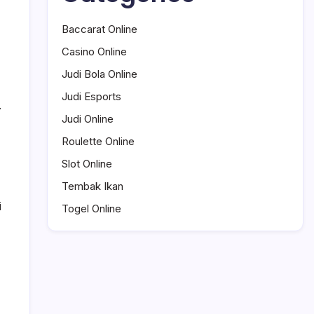
Baccarat Online
Casino Online
Judi Bola Online
Judi Esports
.
Judi Online
Roulette Online
Slot Online
Tembak Ikan
i
Togel Online