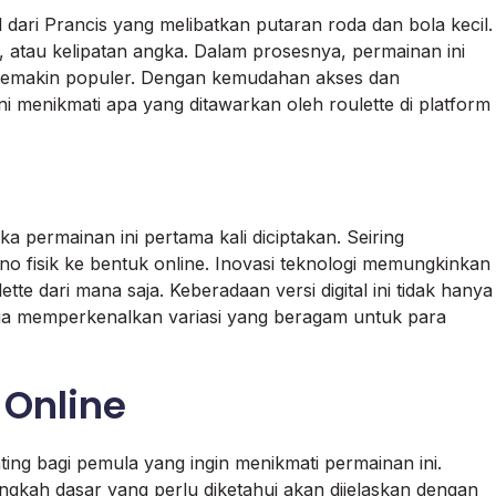
 dari Prancis yang melibatkan putaran roda dan bola kecil.
 atau kelipatan angka. Dalam prosesnya, permainan ini
 semakin populer. Dengan kemudahan akses dan
 menikmati apa yang ditawarkan oleh roulette di platform
ka permainan ini pertama kali diciptakan. Seiring
no fisik ke bentuk online. Inovasi teknologi memungkinkan
 dari mana saja. Keberadaan versi digital ini tidak hanya
uga memperkenalkan variasi yang beragam untuk para
 Online
ing bagi pemula yang ingin menikmati permainan ini.
angkah dasar yang perlu diketahui akan dijelaskan dengan