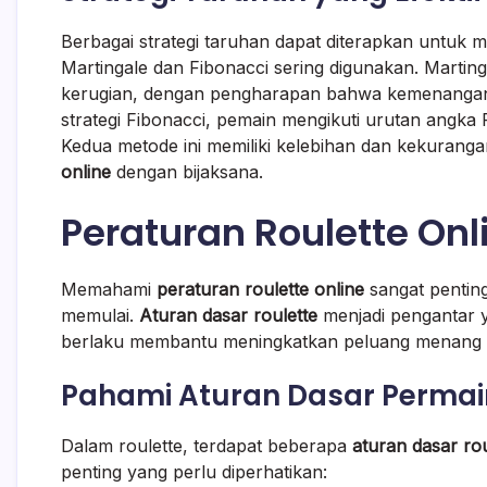
Berbagai strategi taruhan dapat diterapkan untuk m
Martingale dan Fibonacci sering digunakan. Martin
kerugian, dengan pengharapan bahwa kemenangan
strategi Fibonacci, pemain mengikuti urutan angka
Kedua metode ini memiliki kelebihan dan kekuranga
online
dengan bijaksana.
Peraturan Roulette Onl
Memahami
peraturan roulette online
sangat penting
memulai.
Aturan dasar roulette
menjadi pengantar y
berlaku membantu meningkatkan peluang menang d
Pahami Aturan Dasar Perma
Dalam roulette, terdapat beberapa
aturan dasar rou
penting yang perlu diperhatikan: