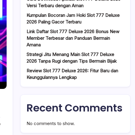
Versi Terbaru dengan Aman
Kumpulan Bocoran Jam Hoki Slot 777 Deluxe
2026 Paling Gacor Terbaru
Link Daftar Slot 777 Deluxe 2026 Bonus New
Member Terbesar dan Panduan Bermain
Amana
Strategi Jitu Menang Main Slot 777 Deluxe
2026 Tanpa Rugi dengan Tips Bermain Bijak
Review Slot 777 Deluxe 2026: Fitur Baru dan
Keunggulannya Lengkap
Recent Comments
No comments to show.
on
f
Panduan