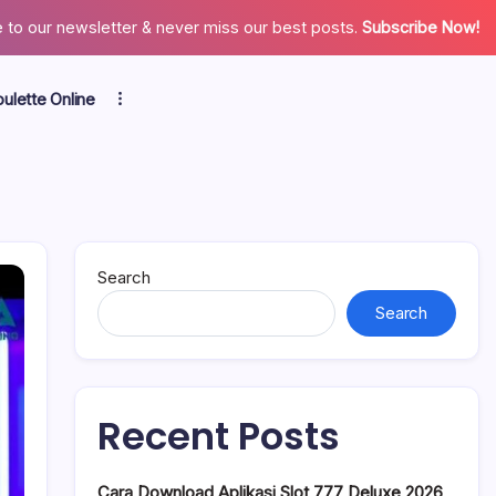
 to our newsletter & never miss our best posts.
Subscribe Now!
ulette Online
Search
Search
Recent Posts
Cara Download Aplikasi Slot 777 Deluxe 2026