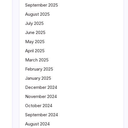
September 2025
August 2025
July 2025
June 2025
May 2025
April 2025
March 2025
February 2025
January 2025
December 2024
November 2024
October 2024
September 2024
August 2024