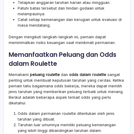
Tetapkan anggaran taruhan harian atau mingguan.
Patuhi batas tersebut dan hindari godaan untuk
melampauinya.
Catat setiap kemenangan dan kerugian untuk evaluasi di
masa mendatang.
Dengan mengikuti langkah-langkah ini, pemain dapat
meminimalkan risiko keuangan saat menikmati permainan.
Memanfaatkan Peluang dan Odds
dalam Roulette
Memahami
peluang roulette
dan
odds dalam roulette
sangat
penting untuk membuat keputusan taruhan yang cerdas. Ketika
pemain tahu bagaimana odds bekerja, mereka dapat memilih
jenis taruhan yang memberikan peluang terbaik untuk menang.
Berikut adalah beberapa aspek terkait odds yang perlu
diketahui:
Odds dalam permainan roulette ditentukan oleh jenis
taruhan yang dibuat.
Taruhan luar umumnya memiliki peluang kemenangan
yang lebih tinggi dibandingkan taruhan dalam.