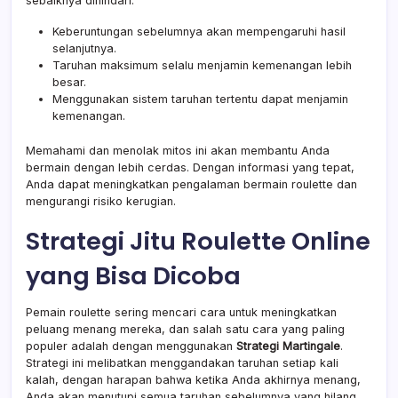
sebaiknya dihindari:
Keberuntungan sebelumnya akan mempengaruhi hasil
selanjutnya.
Taruhan maksimum selalu menjamin kemenangan lebih
besar.
Menggunakan sistem taruhan tertentu dapat menjamin
kemenangan.
Memahami dan menolak mitos ini akan membantu Anda
bermain dengan lebih cerdas. Dengan informasi yang tepat,
Anda dapat meningkatkan pengalaman bermain roulette dan
mengurangi risiko kerugian.
Strategi Jitu Roulette Online
yang Bisa Dicoba
Pemain roulette sering mencari cara untuk meningkatkan
peluang menang mereka, dan salah satu cara yang paling
populer adalah dengan menggunakan
Strategi Martingale
.
Strategi ini melibatkan menggandakan taruhan setiap kali
kalah, dengan harapan bahwa ketika Anda akhirnya menang,
Anda akan menutupi semua taruhan sebelumnya yang hilang.