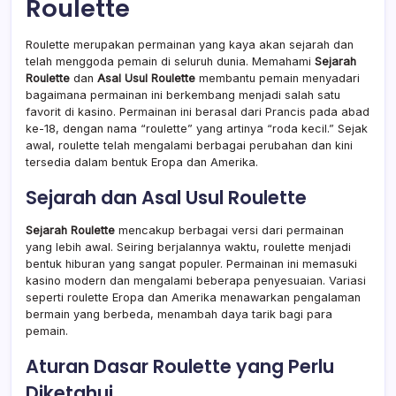
Roulette
Roulette merupakan permainan yang kaya akan sejarah dan
telah menggoda pemain di seluruh dunia. Memahami
Sejarah
Roulette
dan
Asal Usul Roulette
membantu pemain menyadari
bagaimana permainan ini berkembang menjadi salah satu
favorit di kasino. Permainan ini berasal dari Prancis pada abad
ke-18, dengan nama “roulette” yang artinya “roda kecil.” Sejak
awal, roulette telah mengalami berbagai perubahan dan kini
tersedia dalam bentuk Eropa dan Amerika.
Sejarah dan Asal Usul Roulette
Sejarah Roulette
mencakup berbagai versi dari permainan
yang lebih awal. Seiring berjalannya waktu, roulette menjadi
bentuk hiburan yang sangat populer. Permainan ini memasuki
kasino modern dan mengalami beberapa penyesuaian. Variasi
seperti roulette Eropa dan Amerika menawarkan pengalaman
bermain yang berbeda, menambah daya tarik bagi para
pemain.
Aturan Dasar Roulette yang Perlu
Diketahui