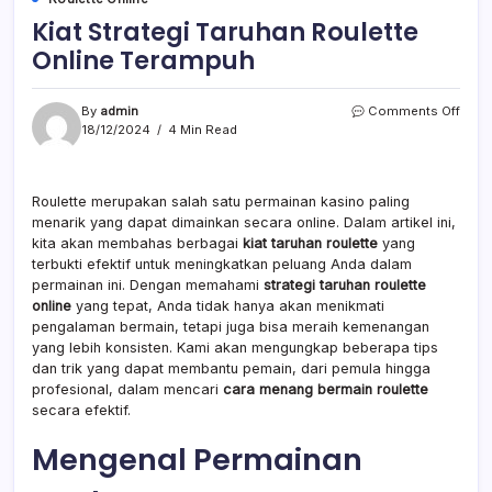
Kiat Strategi Taruhan Roulette
Online Terampuh
on
By
admin
Comments Off
Kiat
18/12/2024
4 Min Read
Strat
Taru
Roule
Roulette merupakan salah satu permainan kasino paling
Onlin
menarik yang dapat dimainkan secara online. Dalam artikel ini,
Tera
kita akan membahas berbagai
kiat taruhan roulette
yang
terbukti efektif untuk meningkatkan peluang Anda dalam
permainan ini. Dengan memahami
strategi taruhan roulette
online
yang tepat, Anda tidak hanya akan menikmati
pengalaman bermain, tetapi juga bisa meraih kemenangan
yang lebih konsisten. Kami akan mengungkap beberapa tips
dan trik yang dapat membantu pemain, dari pemula hingga
profesional, dalam mencari
cara menang bermain roulette
secara efektif.
Mengenal Permainan