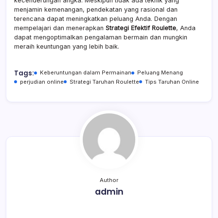
kecenderungan angka. Meskipun tidak ada teknik yang
menjamin kemenangan, pendekatan yang rasional dan
terencana dapat meningkatkan peluang Anda. Dengan
mempelajari dan menerapkan
Strategi Efektif Roulette
, Anda
dapat mengoptimalkan pengalaman bermain dan mungkin
meraih keuntungan yang lebih baik.
Tags:
Keberuntungan dalam Permainan
Peluang Menang
perjudian online
Strategi Taruhan Roulette
Tips Taruhan Online
Author
admin