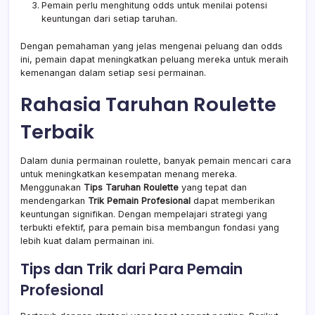
Pemain perlu menghitung odds untuk menilai potensi
keuntungan dari setiap taruhan.
Dengan pemahaman yang jelas mengenai peluang dan odds
ini, pemain dapat meningkatkan peluang mereka untuk meraih
kemenangan dalam setiap sesi permainan.
Rahasia Taruhan Roulette
Terbaik
Dalam dunia permainan roulette, banyak pemain mencari cara
untuk meningkatkan kesempatan menang mereka.
Menggunakan
Tips Taruhan Roulette
yang tepat dan
mendengarkan
Trik Pemain Profesional
dapat memberikan
keuntungan signifikan. Dengan mempelajari strategi yang
terbukti efektif, para pemain bisa membangun fondasi yang
lebih kuat dalam permainan ini.
Tips dan Trik dari Para Pemain
Profesional