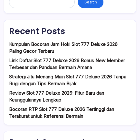
Search
Recent Posts
Kumpulan Bocoran Jam Hoki Slot 777 Deluxe 2026
Paling Gacor Terbaru
Link Daftar Slot 777 Deluxe 2026 Bonus New Member
Terbesar dan Panduan Bermain Amana
Strategi Jitu Menang Main Slot 777 Deluxe 2026 Tanpa
Rugi dengan Tips Bermain Bijak
Review Slot 777 Deluxe 2026: Fitur Baru dan
Keunggulannya Lengkap
Bocoran RTP Slot 777 Deluxe 2026 Tertinggi dan
Terakurat untuk Referensi Bermain