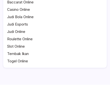
Baccarat Online
Casino Online
Judi Bola Online
Judi Esports
Judi Online
Roulette Online
Slot Online
Tembak Ikan
Togel Online