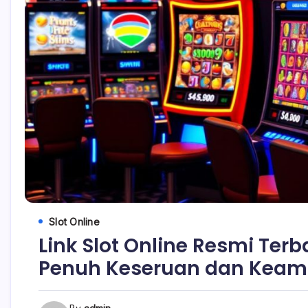
Slot Online
Link Slot Online Resmi Te
Penuh Keseruan dan Kea