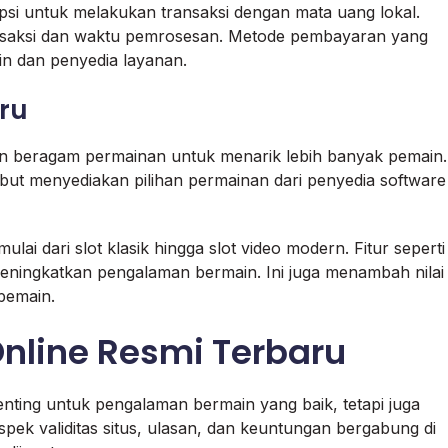
opsi untuk melakukan transaksi dengan mata uang lokal.
ansaksi dan waktu pemrosesan. Metode pembayaran yang
n dan penyedia layanan.
ru
an beragam permainan untuk menarik lebih banyak pemain.
ut menyediakan pilihan permainan dari penyedia software
lai dari slot klasik hingga slot video modern. Fitur seperti
meningkatkan pengalaman bermain. Ini juga menambah nilai
pemain.
 Online Resmi Terbaru
penting untuk pengalaman bermain yang baik, tetapi juga
k validitas situs, ulasan, dan keuntungan bergabung di