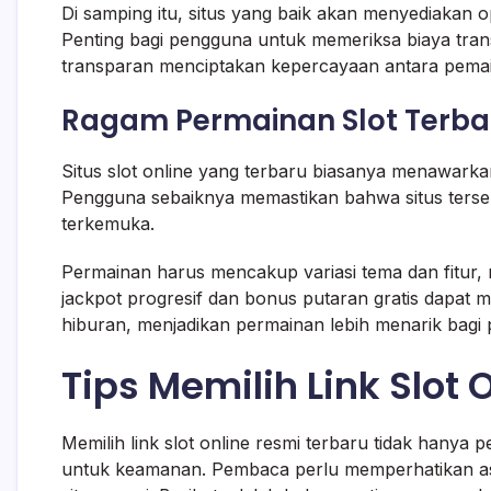
Di samping itu, situs yang baik akan menyediakan 
Penting bagi pengguna untuk memeriksa biaya tr
transparan menciptakan kepercayaan antara pemai
Ragam Permainan Slot Terba
Situs slot online yang terbaru biasanya menawark
Pengguna sebaiknya memastikan bahwa situs terseb
terkemuka.
Permainan harus mencakup variasi tema dan fitur, mu
jackpot progresif dan bonus putaran gratis dapat 
hiburan, menjadikan permainan lebih menarik bagi 
Tips Memilih Link Slot
Memilih link slot online resmi terbaru tidak hanya 
untuk keamanan. Pembaca perlu memperhatikan aspe