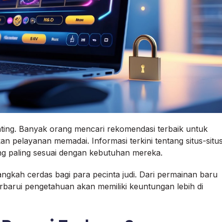
penting. Banyak orang mencari rekomendasi terbaik untuk
 pelayanan memadai. Informasi terkini tentang situs-situ
g paling sesuai dengan kebutuhan mereka.
ngkah cerdas bagi para pecinta judi. Dari permainan baru
rbarui pengetahuan akan memiliki keuntungan lebih di