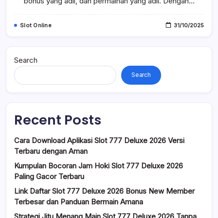
bonus yang adil, dan permainan yang adil. Dengan…
Aman
Dan
Menyenangkan
Slot Online
31/10/2025
Search
Search
Recent Posts
Cara Download Aplikasi Slot 777 Deluxe 2026 Versi
Terbaru dengan Aman
Kumpulan Bocoran Jam Hoki Slot 777 Deluxe 2026
Paling Gacor Terbaru
Link Daftar Slot 777 Deluxe 2026 Bonus New Member
Terbesar dan Panduan Bermain Amana
Strategi Jitu Menang Main Slot 777 Deluxe 2026 Tanpa