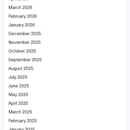
March 2026
February 2026
January 2026
December 2025
November 2025
October 2025
September 2025
August 2025
July 2025
June 2025
May 2025
April 2025
March 2025
February 2025
January 2025