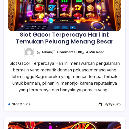
Slot Gacor Terpercaya Hari Ini:
Temukan Peluang Menang Besar
On
By
Admin
4 Min Read
Comments Off
Slot
Gacor
Slot Gacor Terpercaya Hari Ini menawarkan pengalaman
Terpercaya
Hari
bermain yang menarik dengan peluang menang yang
Ini:
Temukan
lebih tinggi. Bagi mereka yang mencari tempat terbaik
Peluang
Menang
untuk bermain, pilihan ini menonjol karena reputasinya
Besar
yang terpercaya dan banyaknya pemain yang…
Slot Online
01/11/2025