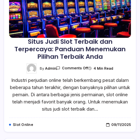
Situs Judi Slot Terbaik dan
Terpercaya: Panduan Menemukan
Pilihan Terbaik Anda
On
By
Admin
4 Min Read
Comments Off
Situs
Judi
Industri perjudian online telah berkembang pesat dalam
Slot
Terbaik
beberapa tahun terakhir, dengan banyaknya pilihan untuk
Dan
Terpercaya:
pemain. Di antara berbagai jenis permainan, slot online
Panduan
Menemukan
telah menjadi favorit banyak orang. Untuk menemukan
Pilihan
situs judi slot terbaik dan…
Terbaik
Anda
Slot Online
09/11/2025