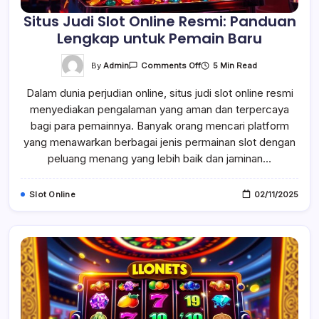
Situs Judi Slot Online Resmi: Panduan
Lengkap untuk Pemain Baru
On
By
Admin
5 Min Read
Comments Off
Situs
Judi
Dalam dunia perjudian online, situs judi slot online resmi
Slot
Online
menyediakan pengalaman yang aman dan terpercaya
Resmi:
Panduan
bagi para pemainnya. Banyak orang mencari platform
Lengkap
Untuk
yang menawarkan berbagai jenis permainan slot dengan
Pemain
peluang menang yang lebih baik dan jaminan…
Baru
Slot Online
02/11/2025