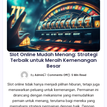
Slot Online Mudah Menang: Strategi
Terbaik untuk Meraih Kemenangan
Besar
On
By
Admin
5 Min Read
Comments Off
Slot
Online
Slot online tidak hanya menjadi pilihan hiburan, tetapi juga
Mudah
Menang:
menawarkan peluang untuk kemenangan. Permainan ini
Strategi
Terbaik
dirancang dengan mekanisme yang memudahkan
Untuk
Meraih
pemain untuk menang, terutama bagi mereka yang
Kemenangan
memahami strategi permainan dengan baik. Dengan…
Besar