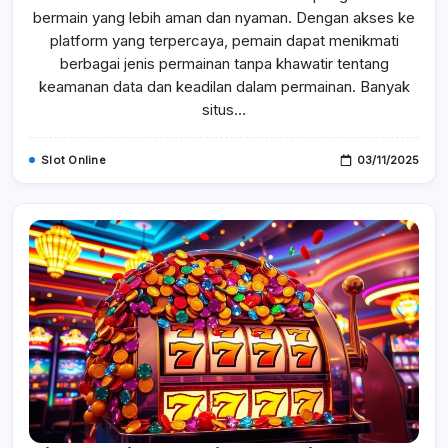
Resmi
bermain yang lebih aman dan nyaman. Dengan akses ke
Terbaru:
Temukan
platform yang terpercaya, pemain dapat menikmati
Permainan
Penuh
berbagai jenis permainan tanpa khawatir tentang
Keseruan
keamanan data dan keadilan dalam permainan. Banyak
Dan
Keamanan
situs…
Slot Online
03/11/2025