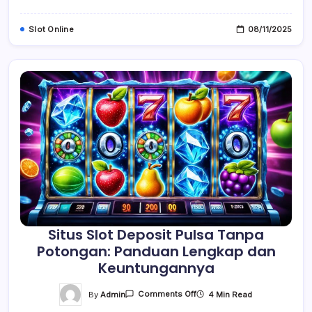
Terbaik
Slot Online
08/11/2025
Situs Slot Deposit Pulsa Tanpa
Potongan: Panduan Lengkap dan
Keuntungannya
On
By
Admin
4 Min Read
Comments Off
Situs
Slot