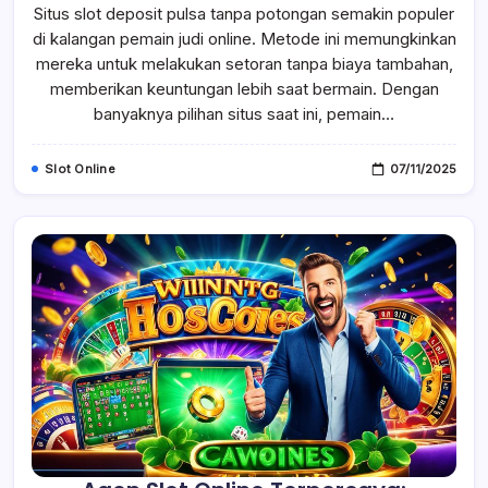
Situs slot deposit pulsa tanpa potongan semakin populer
Deposit
Pulsa
di kalangan pemain judi online. Metode ini memungkinkan
Tanpa
Potongan:
mereka untuk melakukan setoran tanpa biaya tambahan,
Panduan
Lengkap
memberikan keuntungan lebih saat bermain. Dengan
Dan
banyaknya pilihan situs saat ini, pemain…
Keuntungannya
Slot Online
07/11/2025