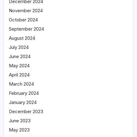
December 2024
November 2024
October 2024
September 2024
August 2024
July 2024
June 2024
May 2024
April 2024
March 2024
February 2024
January 2024
December 2023
June 2023
May 2023