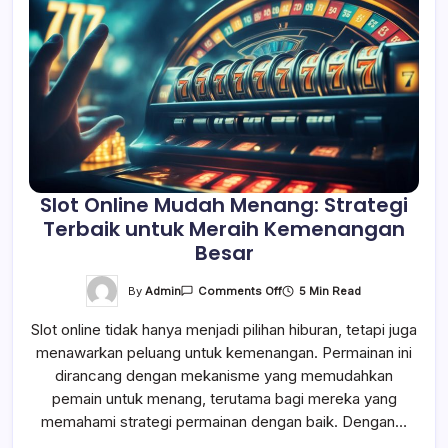
Slot Online Mudah Menang: Strategi
Terbaik untuk Meraih Kemenangan
Besar
On
By
Admin
5 Min Read
Comments Off
Slot
Online
Slot online tidak hanya menjadi pilihan hiburan, tetapi juga
Mudah
Menang:
menawarkan peluang untuk kemenangan. Permainan ini
Strategi
Terbaik
dirancang dengan mekanisme yang memudahkan
Untuk
Meraih
pemain untuk menang, terutama bagi mereka yang
Kemenangan
memahami strategi permainan dengan baik. Dengan…
Besar