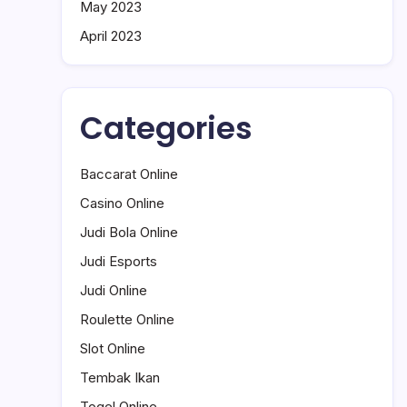
May 2023
April 2023
Categories
Baccarat Online
Casino Online
Judi Bola Online
Judi Esports
Judi Online
Roulette Online
Slot Online
Tembak Ikan
Togel Online