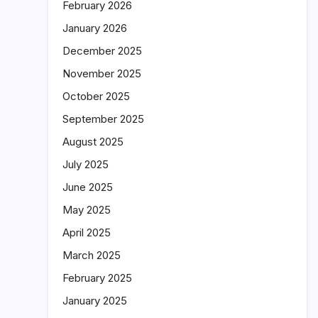
February 2026
January 2026
December 2025
November 2025
October 2025
September 2025
August 2025
July 2025
June 2025
May 2025
April 2025
March 2025
February 2025
January 2025