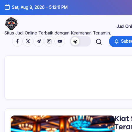
Skip
Sat, Aug 8, 2026
-
5:12:11 PM
to
content
Judi Onl
AlrassedOnline
Situs Judi Online Terbaik dengan Keamanan Terjamin.
https://www.facebook.com/
https://twitter.com/
https://t.me/
https://www.instagram.com/
https://youtube.com/
Subsc
Kiat
Ter