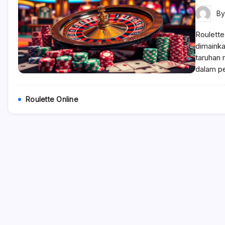
B
Roulette
dimainka
taruhan 
dalam pe
Roulette Online