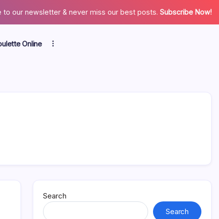
 to our newsletter & never miss our best posts.
Subscribe Now!
ulette Online
Search
Search