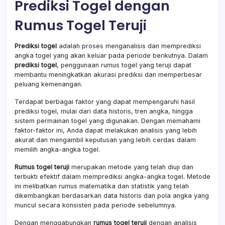
Prediksi Togel dengan
Rumus Togel Teruji
Prediksi togel
adalah proses menganalisis dan memprediksi
angka togel yang akan keluar pada periode berikutnya. Dalam
prediksi togel
, penggunaan rumus togel yang teruji dapat
membantu meningkatkan akurasi prediksi dan memperbesar
peluang kemenangan.
Terdapat berbagai faktor yang dapat mempengaruhi hasil
prediksi togel, mulai dari data historis, tren angka, hingga
sistem permainan togel yang digunakan. Dengan memahami
faktor-faktor ini, Anda dapat melakukan analisis yang lebih
akurat dan mengambil keputusan yang lebih cerdas dalam
memilih angka-angka togel.
Rumus togel teruji
merupakan metode yang telah diuji dan
terbukti efektif dalam memprediksi angka-angka togel. Metode
ini melibatkan rumus matematika dan statistik yang telah
dikembangkan berdasarkan data historis dan pola angka yang
muncul secara konsisten pada periode sebelumnya.
Dengan menggabungkan
rumus togel teruji
dengan analisis