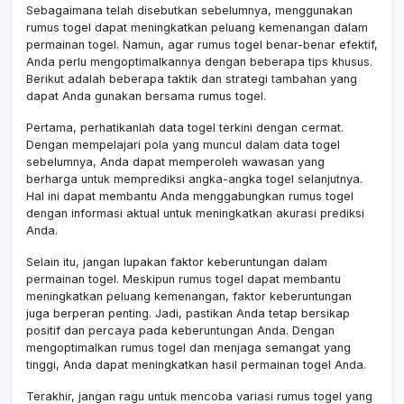
Sebagaimana telah disebutkan sebelumnya, menggunakan
rumus togel dapat meningkatkan peluang kemenangan dalam
permainan togel. Namun, agar rumus togel benar-benar efektif,
Anda perlu mengoptimalkannya dengan beberapa tips khusus.
Berikut adalah beberapa taktik dan strategi tambahan yang
dapat Anda gunakan bersama rumus togel.
Pertama, perhatikanlah data togel terkini dengan cermat.
Dengan mempelajari pola yang muncul dalam data togel
sebelumnya, Anda dapat memperoleh wawasan yang
berharga untuk memprediksi angka-angka togel selanjutnya.
Hal ini dapat membantu Anda menggabungkan rumus togel
dengan informasi aktual untuk meningkatkan akurasi prediksi
Anda.
Selain itu, jangan lupakan faktor keberuntungan dalam
permainan togel. Meskipun rumus togel dapat membantu
meningkatkan peluang kemenangan, faktor keberuntungan
juga berperan penting. Jadi, pastikan Anda tetap bersikap
positif dan percaya pada keberuntungan Anda. Dengan
mengoptimalkan rumus togel dan menjaga semangat yang
tinggi, Anda dapat meningkatkan hasil permainan togel Anda.
Terakhir, jangan ragu untuk mencoba variasi rumus togel yang