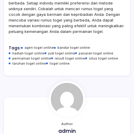
berbeda. Setiap individu memiliki preferensi dan metode
uniknya sendiri. Cobalah untuk mencari rumus togel yang
cocok dengan gaya bermain dan kepribadian Anda. Dengan
mencoba variasi rumus togel yang berbeda, Anda dapat
menemukan kombinasi yang paling efektif untuk meningkatkan
peluang kemenangan Anda dalam permainan togel.
Tags:
agen togel online
bandar togel online
hadiah togel online
judi togel online
pasaran togel online
permainan togel online
result togel online
situs togel online
taruhan togel online
togel online
Author
admin