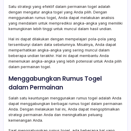
Satu strategi yang efektif dalam permainan togel adalah
dengan mengatur angka togel yang Anda pilih. Dengan
menggunakan rumus togel, Anda dapat melakukan analisis
yang mendalam untuk memprediksi angka-angka yang memiliki
kemungkinan lebih tinggi untuk muncul dalam hasil undian.
Hal ini dapat dilakukan dengan mempelajari pola-pola yang
tersembunyi dalam data sebelumnya. Misalnya, Anda dapat
memperhatikan angka-angka yang sering muncul dalam
beberapa undian terakhir. Hal ini dapat membantu Anda
menemukan angka-angka yang lebih potensial untuk Anda pilih
dalam permainan togel.
Menggabungkan Rumus Togel
dalam Permainan
Salah satu keuntungan menggunakan rumus togel adalah Anda
dapat menggabungkan berbagai rumus togel dalam permainan
Anda. Dengan melakukan hal ini, Anda dapat mengoptimalkan
strategi permainan Anda dan meningkatkan peluang
kemenangan Anda.
Saat menggabungkan rumus togel, ada beberapa hal yang