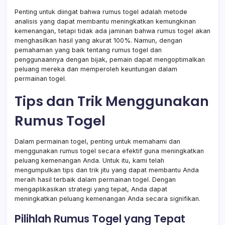
Penting untuk diingat bahwa rumus togel adalah metode
analisis yang dapat membantu meningkatkan kemungkinan
kemenangan, tetapi tidak ada jaminan bahwa rumus togel akan
menghasilkan hasil yang akurat 100%. Namun, dengan
pemahaman yang baik tentang rumus togel dan
penggunaannya dengan bijak, pemain dapat mengoptimalkan
peluang mereka dan memperoleh keuntungan dalam
permainan togel.
Tips dan Trik Menggunakan
Rumus Togel
Dalam permainan togel, penting untuk memahami dan
menggunakan rumus togel secara efektif guna meningkatkan
peluang kemenangan Anda. Untuk itu, kami telah
mengumpulkan tips dan trik jitu yang dapat membantu Anda
meraih hasil terbaik dalam permainan togel. Dengan
mengaplikasikan strategi yang tepat, Anda dapat
meningkatkan peluang kemenangan Anda secara signifikan.
Pilihlah Rumus Togel yang Tepat