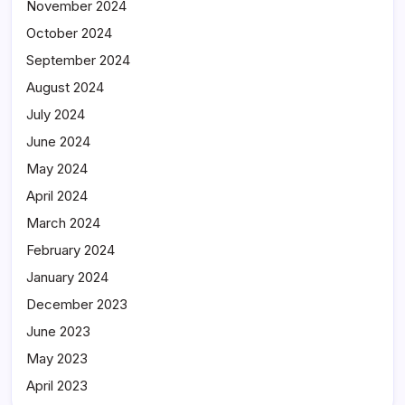
November 2024
October 2024
September 2024
August 2024
July 2024
June 2024
May 2024
April 2024
March 2024
February 2024
January 2024
December 2023
June 2023
May 2023
April 2023