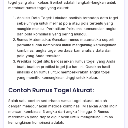
togel yang akan keluar. Berikut adalah langkah-langkah untuk
membuat rumus togel yang akurat:
Analisis Data Togel: Lakukan analisis terhadap data togel
sebelumnya untuk melihat pola atau pola tertentu yang
mungkin muncul. Perhatikan frekuensi kemunculan angka
dan pola kombinasi yang sering muncul.
Rumus Matematika: Gunakan rumus matematika seperti
permutasi dan kombinasi untuk menghitung kemungkinan
kombinasi angka togel berdasarkan analisis data dan
pola yang Anda temukan.
Prediksi Togel Jitu: Berdasarkan rumus togel yang Anda
buat, buatlah prediksi togel jitu hari ini. Gunakan hasil
analisis dan rumus untuk memperkirakan angka togel
yang memiliki kemungkinan tinggi untuk keluar.
Contoh Rumus Togel Akurat:
Salah satu contoh sederhana rumus togel akurat adalah
dengan menggunakan metode kombinasi. Misalkan Anda ingin
mencari kombinasi 3 angka dari angka 1 hingga 9. Rumus
matematika yang dapat digunakan untuk menghitung jumlah
kemungkinan kombinasi adalah: