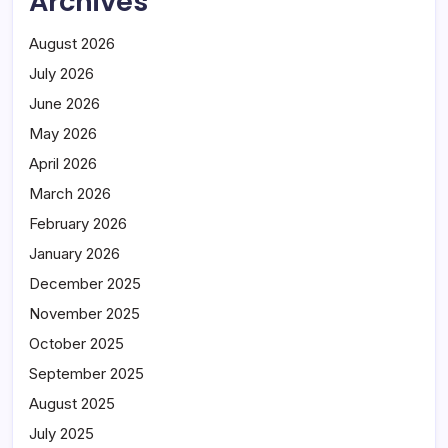
Archives
August 2026
July 2026
June 2026
May 2026
April 2026
March 2026
February 2026
January 2026
December 2025
November 2025
October 2025
September 2025
August 2025
July 2025