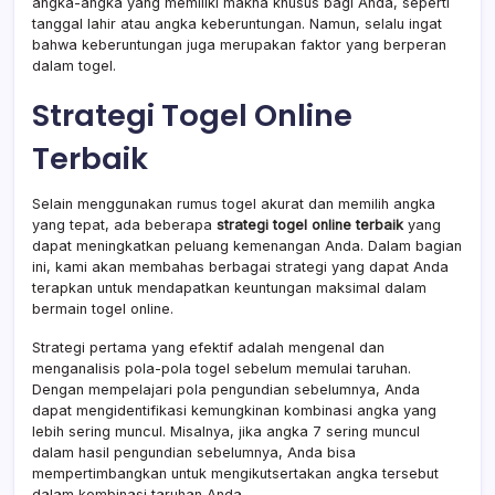
angka-angka yang memiliki makna khusus bagi Anda, seperti
tanggal lahir atau angka keberuntungan. Namun, selalu ingat
bahwa keberuntungan juga merupakan faktor yang berperan
dalam togel.
Strategi Togel Online
Terbaik
Selain menggunakan rumus togel akurat dan memilih angka
yang tepat, ada beberapa
strategi togel online terbaik
yang
dapat meningkatkan peluang kemenangan Anda. Dalam bagian
ini, kami akan membahas berbagai strategi yang dapat Anda
terapkan untuk mendapatkan keuntungan maksimal dalam
bermain togel online.
Strategi pertama yang efektif adalah mengenal dan
menganalisis pola-pola togel sebelum memulai taruhan.
Dengan mempelajari pola pengundian sebelumnya, Anda
dapat mengidentifikasi kemungkinan kombinasi angka yang
lebih sering muncul. Misalnya, jika angka 7 sering muncul
dalam hasil pengundian sebelumnya, Anda bisa
mempertimbangkan untuk mengikutsertakan angka tersebut
dalam kombinasi taruhan Anda.