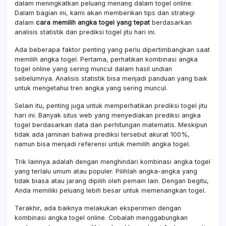
dalam meningkatkan peluang menang dalam togel online.
Dalam bagian ini, kami akan memberikan tips dan strategi
dalam
cara memilih angka togel yang tepat
berdasarkan
analisis statistik dan prediksi togel jitu hari ini.
Ada beberapa faktor penting yang perlu dipertimbangkan saat
memilih angka togel. Pertama, perhatikan kombinasi angka
togel online yang sering muncul dalam hasil undian
sebelumnya. Analisis statistik bisa menjadi panduan yang baik
untuk mengetahui tren angka yang sering muncul.
Selain itu, penting juga untuk memperhatikan prediksi togel jitu
hari ini. Banyak situs web yang menyediakan prediksi angka
togel berdasarkan data dan perhitungan matematis. Meskipun
tidak ada jaminan bahwa prediksi tersebut akurat 100%,
namun bisa menjadi referensi untuk memilih angka togel.
Trik lainnya adalah dengan menghindari kombinasi angka togel
yang terlalu umum atau populer. Pilihlah angka-angka yang
tidak biasa atau jarang dipilih oleh pemain lain. Dengan begitu,
Anda memiliki peluang lebih besar untuk memenangkan togel.
Terakhir, ada baiknya melakukan eksperimen dengan
kombinasi angka togel online. Cobalah menggabungkan