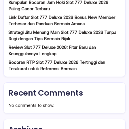
Kumpulan Bocoran Jam Hoki Slot 777 Deluxe 2026
Paling Gacor Terbaru
Link Daftar Slot 777 Deluxe 2026 Bonus New Member
Terbesar dan Panduan Bermain Amana
Strategi Jitu Menang Main Slot 777 Deluxe 2026 Tanpa
Rugi dengan Tips Bermain Bijak
Review Slot 777 Deluxe 2026: Fitur Baru dan
Keunggulannya Lengkap
Bocoran RTP Slot 777 Deluxe 2026 Tertinggi dan
Terakurat untuk Referensi Bermain
Recent Comments
No comments to show.