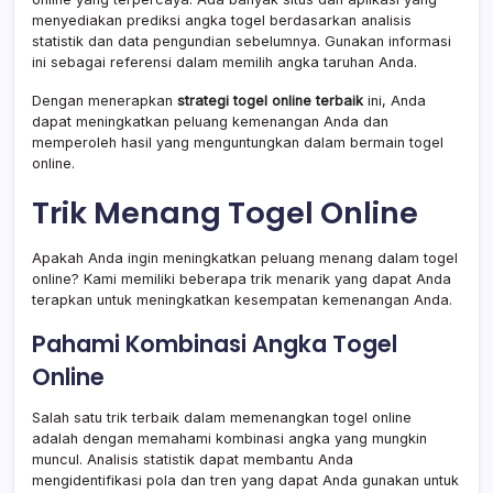
menyediakan prediksi angka togel berdasarkan analisis
statistik dan data pengundian sebelumnya. Gunakan informasi
ini sebagai referensi dalam memilih angka taruhan Anda.
Dengan menerapkan
strategi togel online terbaik
ini, Anda
dapat meningkatkan peluang kemenangan Anda dan
memperoleh hasil yang menguntungkan dalam bermain togel
online.
Trik Menang Togel Online
Apakah Anda ingin meningkatkan peluang menang dalam togel
online? Kami memiliki beberapa trik menarik yang dapat Anda
terapkan untuk meningkatkan kesempatan kemenangan Anda.
Pahami Kombinasi Angka Togel
Online
Salah satu trik terbaik dalam memenangkan togel online
adalah dengan memahami kombinasi angka yang mungkin
muncul. Analisis statistik dapat membantu Anda
mengidentifikasi pola dan tren yang dapat Anda gunakan untuk