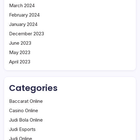
March 2024
February 2024
January 2024
December 2023
June 2023
May 2023
April 2023
Categories
Baccarat Online
Casino Online
Judi Bola Online
Judi Esports
Judi Online