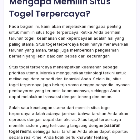
Mengapa Memilih Situs
Togel Terpercaya?
Pada bagian ini, kami akan menjelaskan mengapa penting
untuk memilih situs togel terpercaya. Ketika Anda bermain
taruhan togel, keamanan dan kepercayaan adalah hal yang
paling utama. Situs togel terpercaya tidak hanya menawarkan
taruhan yang aman, tetapi juga memberikan pengalaman
bermain yang lebih baik dan bebas dari kecurangan.
Situs togel terpercaya menempatkan keamanan sebagai
prioritas utama. Mereka menggunakan teknologi terkini untuk
melindungi data pribadi dan finansial Anda. Selain itu, situs
togel terpercaya juga bekerja sama dengan penyedia layanan
pembayaran yang terjamin keamanannya, sehingga Anda
dapat melakukan transaksi dengan tenang dan aman.
Salah satu keuntungan utama dari memilih situs togel
terpercaya adalah adanya jaminan bahwa taruhan Anda akan
diproses dengan cepat dan akurat. Situs togel terpercaya
memiliki sistem yang terhubung langsung dengan
pasaran
togel resmi
, sehingga hasil taruhan Anda akan dapat dipantau
secara real-time. Anda tidak perlu khawatir tentang