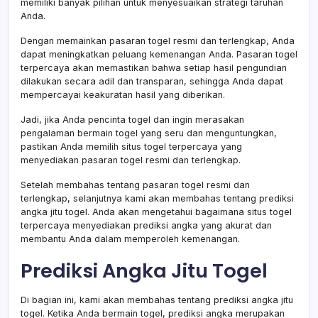
memiliki banyak pilihan untuk menyesuaikan strategi taruhan
Anda.
Dengan memainkan pasaran togel resmi dan terlengkap, Anda
dapat meningkatkan peluang kemenangan Anda. Pasaran togel
terpercaya akan memastikan bahwa setiap hasil pengundian
dilakukan secara adil dan transparan, sehingga Anda dapat
mempercayai keakuratan hasil yang diberikan.
Jadi, jika Anda pencinta togel dan ingin merasakan
pengalaman bermain togel yang seru dan menguntungkan,
pastikan Anda memilih situs togel terpercaya yang
menyediakan pasaran togel resmi dan terlengkap.
Setelah membahas tentang pasaran togel resmi dan
terlengkap, selanjutnya kami akan membahas tentang prediksi
angka jitu togel. Anda akan mengetahui bagaimana situs togel
terpercaya menyediakan prediksi angka yang akurat dan
membantu Anda dalam memperoleh kemenangan.
Prediksi Angka Jitu Togel
Di bagian ini, kami akan membahas tentang prediksi angka jitu
togel. Ketika Anda bermain togel, prediksi angka merupakan