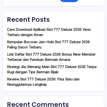
Recent Posts
Cara Download Aplikasi Slot 777 Deluxe 2026 Versi
Terbaru dengan Aman
Kumpulan Bocoran Jam Hoki Slot 777 Deluxe 2026
Paling Gacor Terbaru
Link Daftar Slot 777 Deluxe 2026 Bonus New Member
Terbesar dan Panduan Bermain Amana
Strategi Jitu Menang Main Slot 777 Deluxe 2026 Tanpa
Rugi dengan Tips Bermain Bijak
Review Slot 777 Deluxe 2026: Fitur Baru dan
Keunggulannya Lengkap
Recent Comments