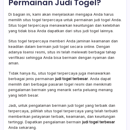
Permainan Judi Togel?
Di bagian ini, kami akan menjelaskan mengapa Anda harus
memilih situs togel terpercaya untuk permainan judi togel Anda.
Situs togel terpercaya menawarkan keuntungan dan kelebihan
yang tidak bisa Anda dapatkan dari situs judi togel lainnya.
Situs togel terpercaya memberi Anda jaminan keamanan dan
keadilan dalam bermain judi togel secara online. Dengan
adanya lisensi resmi, situs ini telah melewati berbagai tahap
verifikasi sehingga Anda bisa bermain dengan nyaman dan
aman.
Tidak hanya itu, situs togel terpercaya juga menawarkan
berbagai jenis permainan
judi togel terbesar
. Anda dapat
memilih dari berbagai pasaran togel resmi dan menikmati
pengalaman bermain yang menarik serta peluang menang
yang lebih besar.
Jadi, untuk pengalaman bermain judi togel yang terbaik dan
terpercaya, pilihlah situs togel terpercaya yang telah terbukti
memberikan pelayanan terbaik, keamanan, dan keuntungan
tertinggi. Dapatkan pengalaman bermain
judi togel terbesar
Anda sekarang.