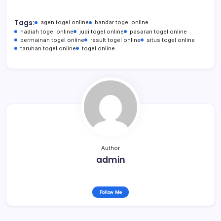
Tags:
agen togel online
bandar togel online
hadiah togel online
judi togel online
pasaran togel online
permainan togel online
result togel online
situs togel online
taruhan togel online
togel online
Author
admin
Follow Me