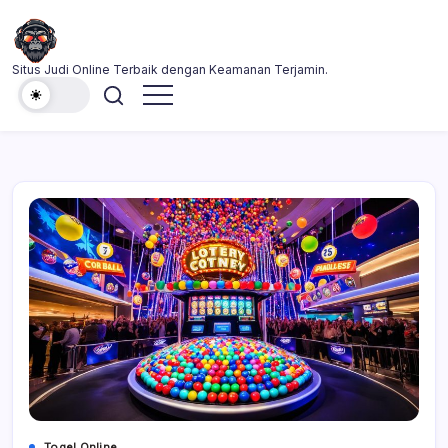
Skip
to
content
AlrassedOnline
Situs Judi Online Terbaik dengan Keamanan Terjamin.
Togel Online