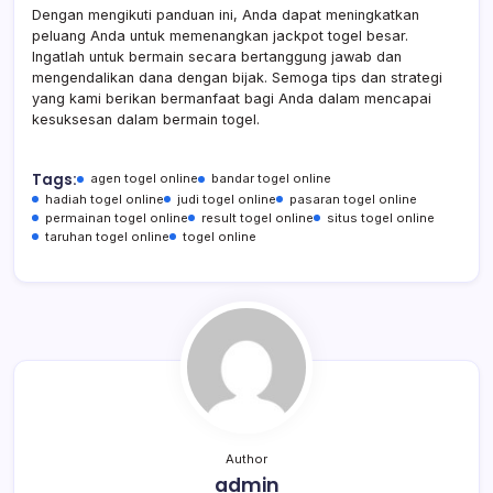
Dengan mengikuti panduan ini, Anda dapat meningkatkan
peluang Anda untuk memenangkan jackpot togel besar.
Ingatlah untuk bermain secara bertanggung jawab dan
mengendalikan dana dengan bijak. Semoga tips dan strategi
yang kami berikan bermanfaat bagi Anda dalam mencapai
kesuksesan dalam bermain togel.
Tags:
agen togel online
bandar togel online
hadiah togel online
judi togel online
pasaran togel online
permainan togel online
result togel online
situs togel online
taruhan togel online
togel online
Author
admin