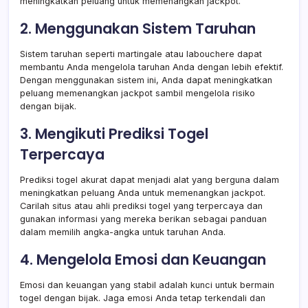
meningkatkan peluang untuk memenangkan jackpot.
2. Menggunakan Sistem Taruhan
Sistem taruhan seperti martingale atau labouchere dapat
membantu Anda mengelola taruhan Anda dengan lebih efektif.
Dengan menggunakan sistem ini, Anda dapat meningkatkan
peluang memenangkan jackpot sambil mengelola risiko
dengan bijak.
3. Mengikuti Prediksi Togel
Terpercaya
Prediksi togel akurat dapat menjadi alat yang berguna dalam
meningkatkan peluang Anda untuk memenangkan jackpot.
Carilah situs atau ahli prediksi togel yang terpercaya dan
gunakan informasi yang mereka berikan sebagai panduan
dalam memilih angka-angka untuk taruhan Anda.
4. Mengelola Emosi dan Keuangan
Emosi dan keuangan yang stabil adalah kunci untuk bermain
togel dengan bijak. Jaga emosi Anda tetap terkendali dan