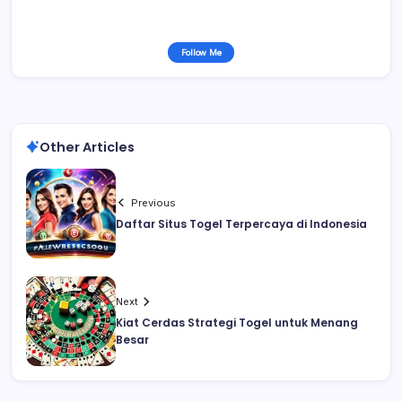
Follow Me
Other Articles
Previous
Daftar Situs Togel Terpercaya di Indonesia
Next
Kiat Cerdas Strategi Togel untuk Menang
Besar