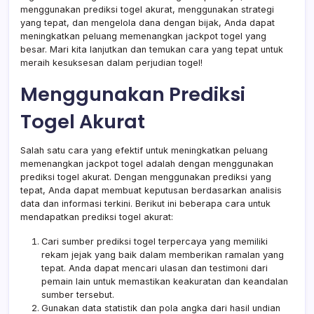
menggunakan prediksi togel akurat, menggunakan strategi
yang tepat, dan mengelola dana dengan bijak, Anda dapat
meningkatkan peluang memenangkan jackpot togel yang
besar. Mari kita lanjutkan dan temukan cara yang tepat untuk
meraih kesuksesan dalam perjudian togel!
Menggunakan Prediksi
Togel Akurat
Salah satu cara yang efektif untuk meningkatkan peluang
memenangkan jackpot togel adalah dengan menggunakan
prediksi togel akurat. Dengan menggunakan prediksi yang
tepat, Anda dapat membuat keputusan berdasarkan analisis
data dan informasi terkini. Berikut ini beberapa cara untuk
mendapatkan prediksi togel akurat:
Cari sumber prediksi togel terpercaya yang memiliki
rekam jejak yang baik dalam memberikan ramalan yang
tepat. Anda dapat mencari ulasan dan testimoni dari
pemain lain untuk memastikan keakuratan dan keandalan
sumber tersebut.
Gunakan data statistik dan pola angka dari hasil undian