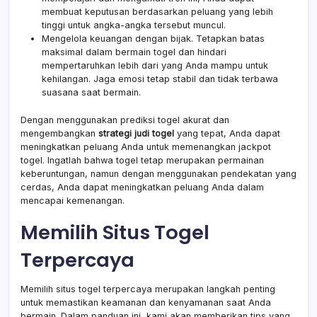
membuat keputusan berdasarkan peluang yang lebih
tinggi untuk angka-angka tersebut muncul.
Mengelola keuangan dengan bijak. Tetapkan batas
maksimal dalam bermain togel dan hindari
mempertaruhkan lebih dari yang Anda mampu untuk
kehilangan. Jaga emosi tetap stabil dan tidak terbawa
suasana saat bermain.
Dengan menggunakan prediksi togel akurat dan
mengembangkan
strategi judi togel
yang tepat, Anda dapat
meningkatkan peluang Anda untuk memenangkan jackpot
togel. Ingatlah bahwa togel tetap merupakan permainan
keberuntungan, namun dengan menggunakan pendekatan yang
cerdas, Anda dapat meningkatkan peluang Anda dalam
mencapai kemenangan.
Memilih Situs Togel
Terpercaya
Memilih situs togel terpercaya merupakan langkah penting
untuk memastikan keamanan dan kenyamanan saat Anda
bermain. Dalam panduan ini, kami akan memberikan tips yang