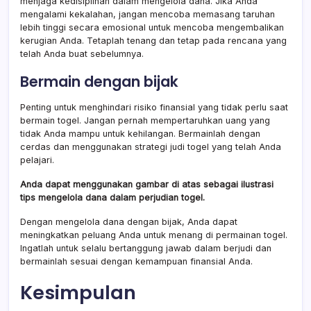
menjaga kedisiplinan dalam mengelola dana. Jika Anda
mengalami kekalahan, jangan mencoba memasang taruhan
lebih tinggi secara emosional untuk mencoba mengembalikan
kerugian Anda. Tetaplah tenang dan tetap pada rencana yang
telah Anda buat sebelumnya.
Bermain dengan bijak
Penting untuk menghindari risiko finansial yang tidak perlu saat
bermain togel. Jangan pernah mempertaruhkan uang yang
tidak Anda mampu untuk kehilangan. Bermainlah dengan
cerdas dan menggunakan strategi judi togel yang telah Anda
pelajari.
Anda dapat menggunakan gambar di atas sebagai ilustrasi
tips mengelola dana dalam perjudian togel.
Dengan mengelola dana dengan bijak, Anda dapat
meningkatkan peluang Anda untuk menang di permainan togel.
Ingatlah untuk selalu bertanggung jawab dalam berjudi dan
bermainlah sesuai dengan kemampuan finansial Anda.
Kesimpulan