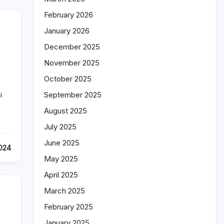
February 2026
January 2026
December 2025
November 2025
October 2025
i
September 2025
August 2025
July 2025
June 2025
024
May 2025
April 2025
March 2025
February 2025
January 2025