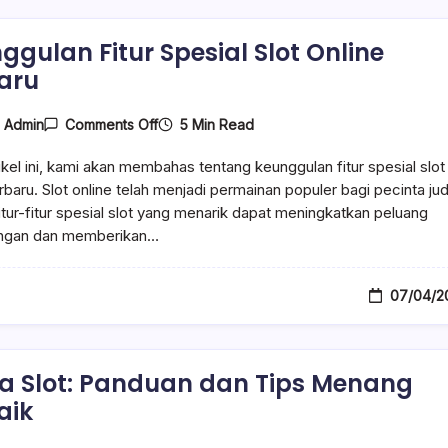
ggulan Fitur Spesial Slot Online
aru
On
5 Min Read
y
Admin
Comments Off
Keunggulan
Fitur
ikel ini, kami akan membahas tentang keunggulan fitur spesial slot
Spesial
Slot
erbaru. Slot online telah menjadi permainan populer bagi pecinta jud
Online
Fitur-fitur spesial slot yang menarik dapat meningkatkan peluang
Terbaru
gan dan memberikan…
07/04/2
a Slot: Panduan dan Tips Menang
aik