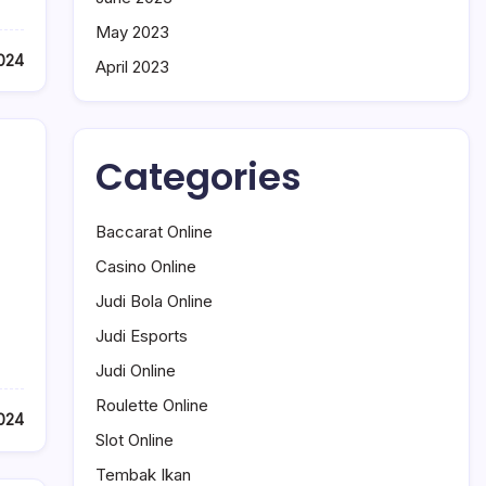
May 2023
024
April 2023
Categories
Baccarat Online
Casino Online
Judi Bola Online
Judi Esports
Judi Online
Roulette Online
024
Slot Online
Tembak Ikan