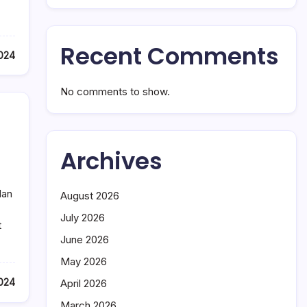
Recent Comments
024
No comments to show.
Archives
dan
August 2026
July 2026
t
June 2026
May 2026
024
April 2026
March 2026