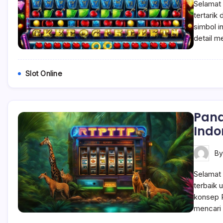
Selamat 
tertarik
simbol i
detail 
Slot Online
Pand
Indo
B
Selamat 
terbaik 
konsep 
mencari 