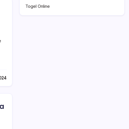
Togel Online
e
024
ya