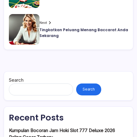
Next
Tingkatkan Peluang Menang Baccarat Anda
Sekarang
Search
Search
Recent Posts
Kumpulan Bocoran Jam Hoki Slot 777 Deluxe 2026