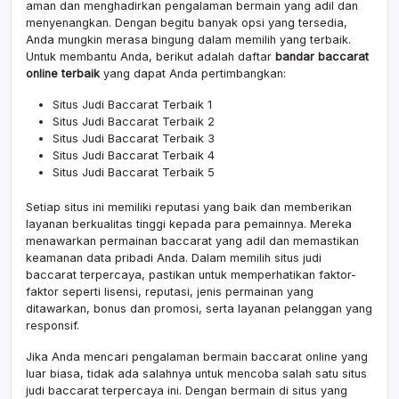
aman dan menghadirkan pengalaman bermain yang adil dan
menyenangkan. Dengan begitu banyak opsi yang tersedia,
Anda mungkin merasa bingung dalam memilih yang terbaik.
Untuk membantu Anda, berikut adalah daftar
bandar baccarat
online terbaik
yang dapat Anda pertimbangkan:
Situs Judi Baccarat Terbaik 1
Situs Judi Baccarat Terbaik 2
Situs Judi Baccarat Terbaik 3
Situs Judi Baccarat Terbaik 4
Situs Judi Baccarat Terbaik 5
Setiap situs ini memiliki reputasi yang baik dan memberikan
layanan berkualitas tinggi kepada para pemainnya. Mereka
menawarkan permainan baccarat yang adil dan memastikan
keamanan data pribadi Anda. Dalam memilih situs judi
baccarat terpercaya, pastikan untuk memperhatikan faktor-
faktor seperti lisensi, reputasi, jenis permainan yang
ditawarkan, bonus dan promosi, serta layanan pelanggan yang
responsif.
Jika Anda mencari pengalaman bermain baccarat online yang
luar biasa, tidak ada salahnya untuk mencoba salah satu situs
judi baccarat terpercaya ini. Dengan bermain di situs yang