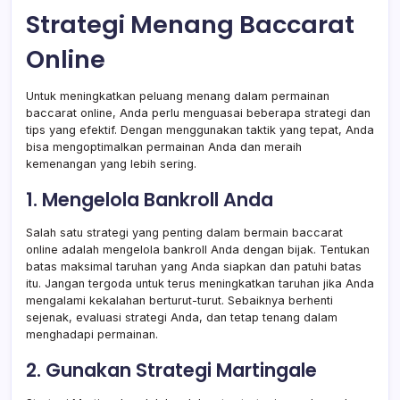
Strategi Menang Baccarat
Online
Untuk meningkatkan peluang menang dalam permainan
baccarat online, Anda perlu menguasai beberapa strategi dan
tips yang efektif. Dengan menggunakan taktik yang tepat, Anda
bisa mengoptimalkan permainan Anda dan meraih
kemenangan yang lebih sering.
1. Mengelola Bankroll Anda
Salah satu strategi yang penting dalam bermain baccarat
online adalah mengelola bankroll Anda dengan bijak. Tentukan
batas maksimal taruhan yang Anda siapkan dan patuhi batas
itu. Jangan tergoda untuk terus meningkatkan taruhan jika Anda
mengalami kekalahan berturut-turut. Sebaiknya berhenti
sejenak, evaluasi strategi Anda, dan tetap tenang dalam
menghadapi permainan.
2. Gunakan Strategi Martingale