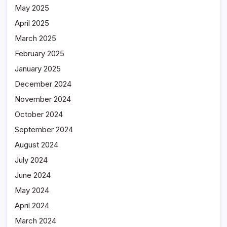
May 2025
April 2025
March 2025
February 2025
January 2025
December 2024
November 2024
October 2024
September 2024
August 2024
July 2024
June 2024
May 2024
April 2024
March 2024