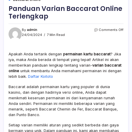
Panduan Varian Baccarat Online
Terlengkap
on
By
admin
Comments Off
Pand
24/04/2024
7 Min Read
Varia
Bacc
Onlin
Apakah Anda tertarik dengan
permainan kartu baccarat
? Jika
Terl
iya, maka Anda berada di tempat yang tepat! Artikel ini akan
memberikan panduan lengkap tentang varian-
varian baccarat
online
untuk membantu Anda memahami permainan ini dengan
lebih baik.
Daftar Koitoto
Baccarat adalah permainan kartu yang populer di dunia
kasino, dan dengan hadirnya versi online, Anda dapat
menikmati keseruan permainan ini dari kenyamanan rumah
Anda sendiri. Permainan ini memiliki beberapa varian yang
menarik, seperti Baccarat Chemin de Fer, Baccarat Banque,
dan Punto Banco.
Setiap varian memiliki aturan yang sedikit berbeda dan gaya
bermain yang unik. Dalam panduan ini, kami akan membahas