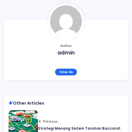
Author
admin
Follow Me
Other Articles
Previous
Strategi Menang Sistem Taruhan Baccarat