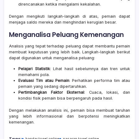
direncanakan ketika mengalami kekalahan.
Dengan mengikuti langkah-langkah di atas, pemain dapat
menjaga saldo mereka dan menghindari kerugian besar.
Menganalisa Peluang Kemenangan
Analisis yang tepat terhadap peluang dapat membantu pemain
membuat keputusan yang lebih baik. Langkah-langkah berikut
dapat digunakan untuk menganalisa peluang:
Pelajari Statistik
: Lihat hasil sebelumnya dan tren untuk
memahami pola.
Evaluasi Tim atau Pemain
: Perhatikan performa tim atau
pemain yang sedang dipertaruhkan.
Pertimbangkan Faktor Eksternal
: Cuaca, lokasi, dan
kondisi fisik pemain bisa berpengaruh pada hasil.
Dengan melakukan analisis ini, pemain bisa membuat taruhan
yang lebih informasional dan berpotensi meningkatkan
kemenangan.
bandar togel online
pasaran togel online