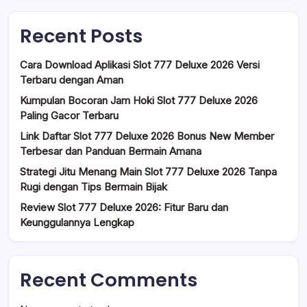
Recent Posts
Cara Download Aplikasi Slot 777 Deluxe 2026 Versi
Terbaru dengan Aman
Kumpulan Bocoran Jam Hoki Slot 777 Deluxe 2026
Paling Gacor Terbaru
Link Daftar Slot 777 Deluxe 2026 Bonus New Member
Terbesar dan Panduan Bermain Amana
Strategi Jitu Menang Main Slot 777 Deluxe 2026 Tanpa
Rugi dengan Tips Bermain Bijak
Review Slot 777 Deluxe 2026: Fitur Baru dan
Keunggulannya Lengkap
Recent Comments