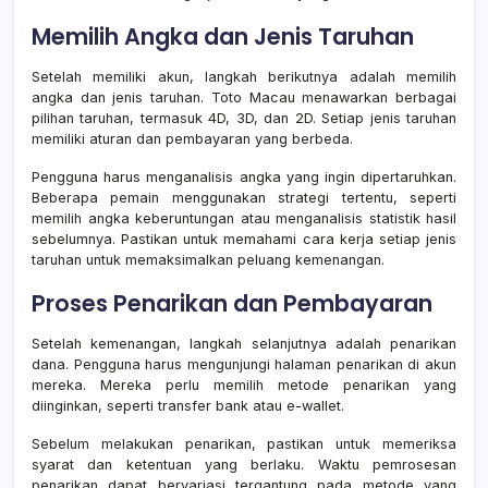
Memilih Angka dan Jenis Taruhan
Setelah memiliki akun, langkah berikutnya adalah memilih
angka dan jenis taruhan. Toto Macau menawarkan berbagai
pilihan taruhan, termasuk 4D, 3D, dan 2D. Setiap jenis taruhan
memiliki aturan dan pembayaran yang berbeda.
Pengguna harus menganalisis angka yang ingin dipertaruhkan.
Beberapa pemain menggunakan strategi tertentu, seperti
memilih angka keberuntungan atau menganalisis statistik hasil
sebelumnya. Pastikan untuk memahami cara kerja setiap jenis
taruhan untuk memaksimalkan peluang kemenangan.
Proses Penarikan dan Pembayaran
Setelah kemenangan, langkah selanjutnya adalah penarikan
dana. Pengguna harus mengunjungi halaman penarikan di akun
mereka. Mereka perlu memilih metode penarikan yang
diinginkan, seperti transfer bank atau e-wallet.
Sebelum melakukan penarikan, pastikan untuk memeriksa
syarat dan ketentuan yang berlaku. Waktu pemrosesan
penarikan dapat bervariasi tergantung pada metode yang