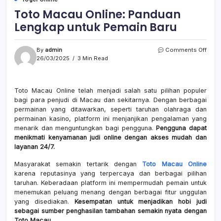
Toto Macau Online: Panduan
Lengkap untuk Pemain Baru
on
By
admin
Comments Off
Toto
26/03/2025
3 Min Read
Mac
Onlin
Pand
Toto Macau Online telah menjadi salah satu pilihan populer
Leng
bagi para penjudi di Macau dan sekitarnya. Dengan berbagai
untu
Pema
permainan yang ditawarkan, seperti taruhan olahraga dan
Baru
permainan kasino, platform ini menjanjikan pengalaman yang
menarik dan menguntungkan bagi pengguna.
Pengguna dapat
menikmati kenyamanan judi online dengan akses mudah dan
layanan 24/7.
Masyarakat semakin tertarik dengan
Toto Macau Online
karena reputasinya yang terpercaya dan berbagai pilihan
taruhan. Keberadaan platform ini mempermudah pemain untuk
menemukan peluang menang dengan berbagai fitur unggulan
yang disediakan.
Kesempatan untuk menjadikan hobi judi
sebagai sumber penghasilan tambahan semakin nyata dengan
Toto Macau.