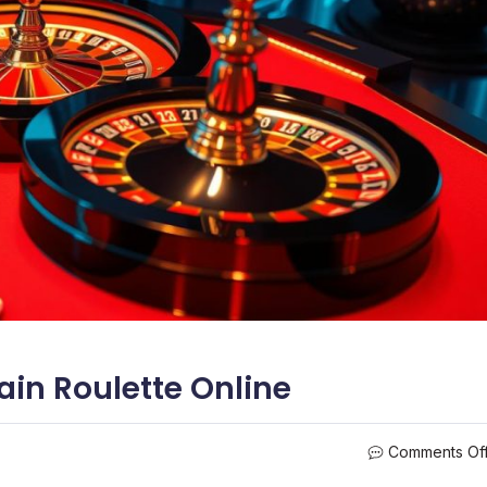
in Roulette Online
Comments Of