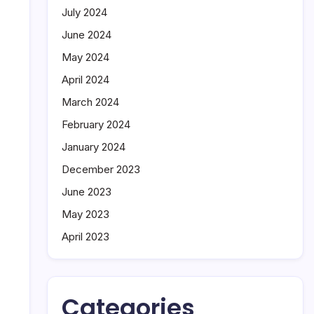
July 2024
June 2024
May 2024
April 2024
March 2024
February 2024
January 2024
December 2023
June 2023
May 2023
April 2023
Categories