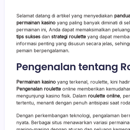
Selamat datang di artikel yang menyediakan
pandua
permainan kasino
yang paling banyak diminati di 
permainan ini, Anda dapat memaksimalkan peluan
tips sukses
dan
strategi roulette
yang dapat memban
informasi penting yang disusun secara jelas, sehin
pemain berpengalaman.
Pengenalan tentang Ro
Permainan kasino
yang terkenal, roulette, kini hadi
Pengenalan roulette
online memberikan kemudahan 
mengunjungi kasino fisik. Dalam
roulette online
, pe
tertentu, menanti dengan penuh antisipasi saat roda
Dengan perkembangan teknologi, pengalaman be
nyata. Berbagai situs menawarkan variasi permain
masing-masing dengan aturan dan peluang kemena