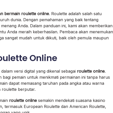
n bermain roulette online
. Roulette adalah salah satu
seluruh dunia. Dengan pemahaman yang baik tentang
g menang Anda. Dalam panduan ini, kami akan memberikan
tu Anda meraih keberhasilan. Pembaca akan menemukan
gga sangat mudah untuk diikuti, baik oleh pemula maupun
ulette Online
r dalam versi digital yang dikenal sebagai
roulette online
.
bagi pemain untuk menikmati permainan ini tanpa harus
main dapat memasang taruhan pada angka atau warna
 roulette berputar.
rmain
roulette online
semakin mendekati suasana kasino
an, termasuk European Roulette dan American Roulette,
ngan yang unik.