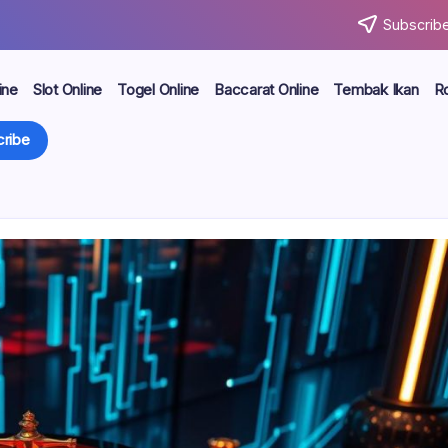
Subscribe
ine
Slot Online
Togel Online
Baccarat Online
Tembak Ikan
Ro
ribe