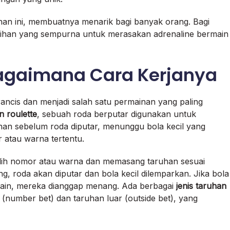
an ini, membuatnya menarik bagi banyak orang. Bagi
 pilihan yang sempurna untuk merasakan adrenaline bermain
Bagaimana Cara Kerjanya
rancis dan menjadi salah satu permainan yang paling
 roulette
, sebuah roda berputar digunakan untuk
an sebelum roda diputar, menunggu bola kecil yang
 atau warna tertentu.
ih nomor atau warna dan memasang taruhan sesuai
, roda akan diputar dan bola kecil dilemparkan. Jika bola
emain, mereka dianggap menang. Ada berbagai
jenis taruhan
(number bet) dan taruhan luar (outside bet), yang