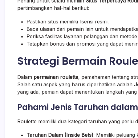
Penting untuk selalu memilih
Situs Terpercaya Roul
pertimbangkan hal-hal berikut:
Pastikan situs memiliki lisensi resmi.
Baca ulasan dari pemain lain untuk mendapatka
Periksa fasilitas layanan pelanggan dan metod
Tetapkan bonus dan promosi yang dapat meni
Strategi Bermain Roule
Dalam
permainan roulette
, pemahaman tentang str
Salah satu aspek yang harus diperhatikan adalah
J
yang ada, pemain dapat menentukan langkah yang le
Pahami Jenis Taruhan dalam
Roulette memiliki dua kategori taruhan yang perlu 
Taruhan Dalam (Inside Bets)
: Memiliki peluan