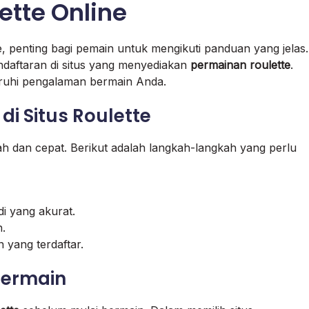
tte Online
 penting bagi pemain untuk mengikuti panduan yang jelas.
ndaftaran di situs yang menyediakan
permainan roulette
.
ruhi pengalaman bermain Anda.
i Situs Roulette
dan cepat. Berikut adalah langkah-langkah yang perlu
di yang akurat.
.
n yang terdaftar.
 Bermain