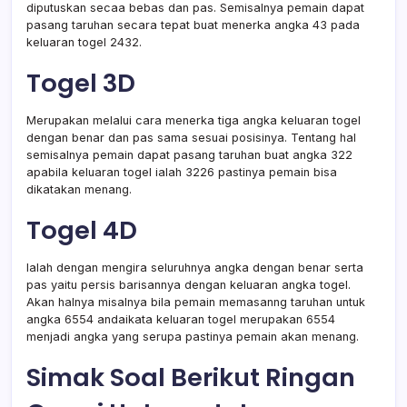
diputuskan secaa bebas dan pas. Semisalnya pemain dapat
pasang taruhan secara tepat buat menerka angka 43 pada
keluaran togel 2432.
Togel 3D
Merupakan melalui cara menerka tiga angka keluaran togel
dengan benar dan pas sama sesuai posisinya. Tentang hal
semisalnya pemain dapat pasang taruhan buat angka 322
apabila keluaran togel ialah 3226 pastinya pemain bisa
dikatakan menang.
Togel 4D
Ialah dengan mengira seluruhnya angka dengan benar serta
pas yaitu persis barisannya dengan keluaran angka togel.
Akan halnya misalnya bila pemain memasanng taruhan untuk
angka 6554 andaikata keluaran togel merupakan 6554
menjadi angka yang serupa pastinya pemain akan menang.
Simak Soal Berikut Ringan