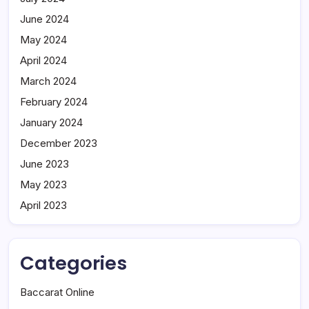
June 2024
May 2024
April 2024
March 2024
February 2024
January 2024
December 2023
June 2023
May 2023
April 2023
Categories
Baccarat Online