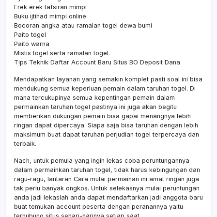
Erek erek tafsiran mimpi
Buku ijtihad mimpi online
Bocoran angka atau ramalan togel dewa bumi
Paito togel
Paito warna
Mistis togel serta ramalan togel.
Tips Teknik Daftar Account Baru Situs BO Deposit Dana
Mendapatkan layanan yang semakin komplet pasti soal ini bisa
mendukung semua keperluan pemain dalam taruhan togel. Di
mana tercukupinya semua kepentingan pemain dalam
permainkan taruhan togel pastinya ini juga akan begitu
memberikan dukungan pemain bisa gapai menangnya lebih
ringan dapat dipercaya. Siapa saja bisa taruhan dengan lebih
maksimum buat dapat taruhan perjudian togel terpercaya dan
terbaik.
Nach, untuk pemula yang ingin lekas coba peruntungannya
dalam permainkan taruhan togel, tidak harus kebingungan dan
ragu-ragu, lantaran Cara mulai permainan ini amat ringan juga
tak perlu banyak ongkos. Untuk selekasnya mulai peruntungan
anda jadi lekaslah anda dapat mendaftarkan jadi anggota baru
buat temukan account peserta dengan peranannya yaitu
terhubung situs sehari-harinya setiap saat.