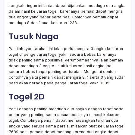
Langkah ringan ini lantas dapat dijalankan menduga dua angka
dalam hasil keluaran togel, karenanya pemain dapat mengira
dua angka yang benar serta pas. Contohnya pemain dapat
menduga 8 dan 1 buat keluaran 1238.
Tusuk Naga
Pastilah type taruhan ini ialah perlu mengira 3 angka keluaran
togel di pengeluaran togel yakni secara bebas karenanya
tidak penting sama posisinya. Perumpamaannya ialah pemain
dapat menduga 3 angka untuk keluaran hasil angka jadi
secara bebas tanpa penting berturutan. Mengenai contoh-
contohnya yaitu pemain dapat mengira 8, 1 serta 3 yang sudah
pasti akan berada pada pengeluaran togel yakni 1385.
Togel 2D
Yaitu dengan penting menduga dua angka dengan tepat serta
benar yang penting sama sesuai posisinya di hasil keluaran
togel. Contohnya pemain dapat memasangkan taruhan dua
angka yang serupa sama persis, misalkan buat keluaran togel
7689 pasti pemain dapat menang karena dua angka dapat