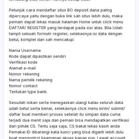
Petunjuk cara mendaftar situs BO deposit dana paling
dipercaya yaitu dengan buka link sah situs lebih dulu, maka
pemain dapat lekas masuk halaman Home untuk click menu
DAFTAR/ REGISTER yang terdapat pada sisi atas. Bila Udah
tampil sebuah formulir register, selekasnya isi data dengan
betul, komplet dan sah mencakup:
Nama Username
Kode dapat dipastikan sendiri
Verifikasi kode
Alamat e-mail
Nomor rekening
Nama pemilik rekening
Nomor contact
Tentukan type bank.
Sesudah isikan serta menegaskan ulangi kalau seluruh data
udah betul serta benar, selekasnya click menu kirim/ submit/
daftar buat memberi proses setelah itu simpan data cuma
terjadi dua menit saja dan pemain bisa mendapatkan verifikasi
dari piihak CS. Tentu saja saja, CS bakal lekas kasih anda
Pemakai ID dibarengi kata kunci yang bisa diganti lebih dulu
buat mengontrol keamanan akses kapan pun. Lewat account