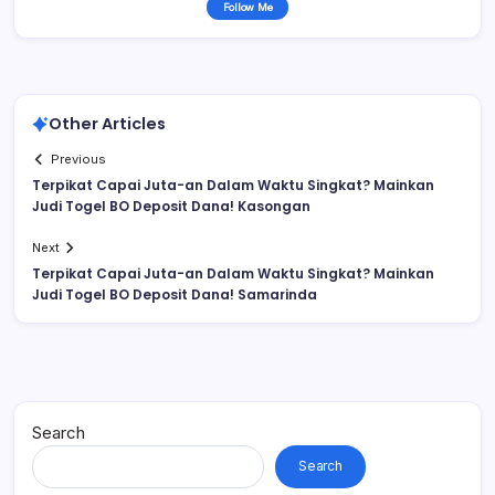
Follow Me
Other Articles
Previous
Terpikat Capai Juta-an Dalam Waktu Singkat? Mainkan
Judi Togel BO Deposit Dana! Kasongan
Next
Terpikat Capai Juta-an Dalam Waktu Singkat? Mainkan
Judi Togel BO Deposit Dana! Samarinda
Search
Search