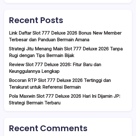
Recent Posts
Link Daftar Slot 777 Deluxe 2026 Bonus New Member
Terbesar dan Panduan Bermain Amana
Strategi Jitu Menang Main Slot 777 Deluxe 2026 Tanpa
Rugi dengan Tips Bermain Bijak
Review Slot 777 Deluxe 2026: Fitur Baru dan
Keunggulannya Lengkap
Bocoran RTP Slot 777 Deluxe 2026 Tertinggi dan
Terakurat untuk Referensi Bermain
Pola Maxwin Slot 777 Deluxe 2026 Hari Ini Dijamin JP:
Strategi Bermain Terbaru
Recent Comments