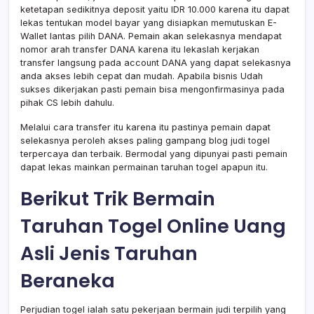
ketetapan sedikitnya deposit yaitu IDR 10.000 karena itu dapat
lekas tentukan model bayar yang disiapkan memutuskan E-
Wallet lantas pilih DANA. Pemain akan selekasnya mendapat
nomor arah transfer DANA karena itu lekaslah kerjakan
transfer langsung pada account DANA yang dapat selekasnya
anda akses lebih cepat dan mudah. Apabila bisnis Udah
sukses dikerjakan pasti pemain bisa mengonfirmasinya pada
pihak CS lebih dahulu.
Melalui cara transfer itu karena itu pastinya pemain dapat
selekasnya peroleh akses paling gampang blog judi togel
terpercaya dan terbaik. Bermodal yang dipunyai pasti pemain
dapat lekas mainkan permainan taruhan togel apapun itu.
Berikut Trik Bermain
Taruhan Togel Online Uang
Asli Jenis Taruhan
Beraneka
Perjudian togel ialah satu pekerjaan bermain judi terpilih yang