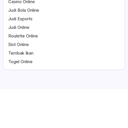
Casino Online
Judi Bola Online
Judi Esports
Judi Online
Roulette Online
Slot Online
Tembak Ikan
Togel Online