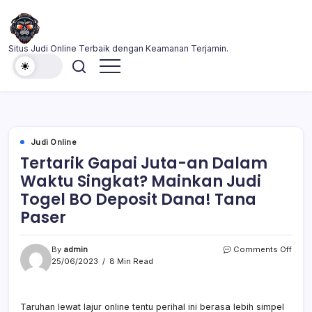
Skip
to
content
AlrassedOnline
Situs Judi Online Terbaik dengan Keamanan Terjamin.
Judi Online
Tertarik Gapai Juta-an Dalam
Waktu Singkat? Mainkan Judi
Togel BO Deposit Dana! Tana
Paser
on
By
admin
Comments Off
Terta
25/06/2023
8 Min Read
Gapa
Juta-
an
Taruhan lewat lajur online tentu perihal ini berasa lebih simpel
Dala