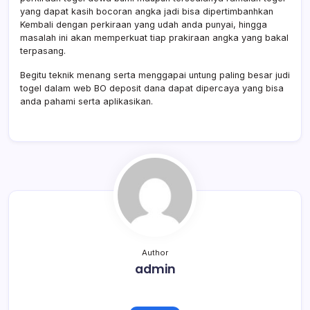
yang dapat kasih bocoran angka jadi bisa dipertimbanhkan
Kembali dengan perkiraan yang udah anda punyai, hingga
masalah ini akan memperkuat tiap prakiraan angka yang bakal
terpasang.
Begitu teknik menang serta menggapai untung paling besar judi
togel dalam web BO deposit dana dapat dipercaya yang bisa
anda pahami serta aplikasikan.
Author
admin