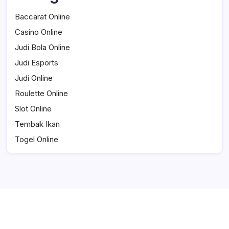
Baccarat Online
Casino Online
Judi Bola Online
Judi Esports
Judi Online
Roulette Online
Slot Online
Tembak Ikan
Togel Online