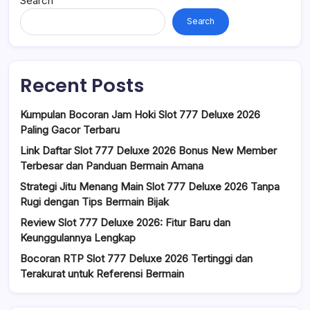
Search
Search
Recent Posts
Kumpulan Bocoran Jam Hoki Slot 777 Deluxe 2026
Paling Gacor Terbaru
Link Daftar Slot 777 Deluxe 2026 Bonus New Member
Terbesar dan Panduan Bermain Amana
Strategi Jitu Menang Main Slot 777 Deluxe 2026 Tanpa
Rugi dengan Tips Bermain Bijak
Review Slot 777 Deluxe 2026: Fitur Baru dan
Keunggulannya Lengkap
Bocoran RTP Slot 777 Deluxe 2026 Tertinggi dan
Terakurat untuk Referensi Bermain