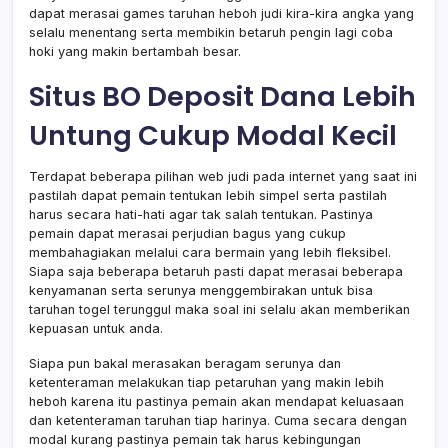
dapat merasai games taruhan heboh judi kira-kira angka yang
selalu menentang serta membikin betaruh pengin lagi coba
hoki yang makin bertambah besar.
Situs BO Deposit Dana Lebih
Untung Cukup Modal Kecil
Terdapat beberapa pilihan web judi pada internet yang saat ini
pastilah dapat pemain tentukan lebih simpel serta pastilah
harus secara hati-hati agar tak salah tentukan. Pastinya
pemain dapat merasai perjudian bagus yang cukup
membahagiakan melalui cara bermain yang lebih fleksibel.
Siapa saja beberapa betaruh pasti dapat merasai beberapa
kenyamanan serta serunya menggembirakan untuk bisa
taruhan togel terunggul maka soal ini selalu akan memberikan
kepuasan untuk anda.
Siapa pun bakal merasakan beragam serunya dan
ketenteraman melakukan tiap petaruhan yang makin lebih
heboh karena itu pastinya pemain akan mendapat keluasaan
dan ketenteraman taruhan tiap harinya. Cuma secara dengan
modal kurang pastinya pemain tak harus kebingungan