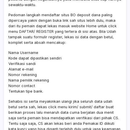
sewaktu-waktu.
Pedoman langkah mendaftar situs BO deposit dana paling
dipercaya yakni dengan buka link sah situs lebih dulu, maka
dari itu pemain dapat lekas masuk website Home untuk click
menu DAFTAR/ REGISTER yang tertera di sisi atas. Bila Udah
tampak suatu formulir register, lekas isi data dengan betul,
komplet serta absah mencakup:
Nama Username
Kode dapat dipastikan sendiri
Verifikasi sandi
Alamat e-mail
Nomor rekening
Nama pemilik rekening
Nomor contact
Tentukan tipe bank.
Sehabis isi serta meyakinkan ulangi jika seluruh data udah
betul serta sah, lekas click menu kirim/ submit/ daftar buat
berikan proses lalu menaruh data cuma berjalan dua menit
saja serta pemain bisa mendapatkan verifikasi dari piihak CS.
Tentu saja saja, CS akan lekas beri anda Pemakai ID diikuti
kata kunci yang bisa diganti terlebih dulu untuk jaga keamanan