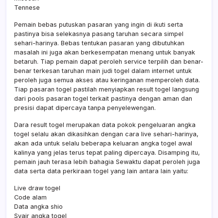
Tennese
Pemain bebas putuskan pasaran yang ingin di ikuti serta
pastinya bisa selekasnya pasang taruhan secara simpel
sehari-harinya. Bebas tentukan pasaran yang dibutuhkan
masalah ini juga akan berkesempatan menang untuk banyak
betaruh. Tiap pemain dapat peroleh service terpilih dan benar-
benar terkesan taruhan main judi togel dalam internet untuk
peroleh juga semua akses atau keringanan memperoleh data.
Tiap pasaran togel pastilah menyiapkan result togel langsung
dari pools pasaran togel terkait pastinya dengan aman dan
presisi dapat dipercaya tanpa penyelewengan.
Dara result togel merupakan data pokok pengeluaran angka
togel selalu akan dikasihkan dengan cara live sehari-harinya,
akan ada untuk selalu beberapa keluaran angka togel awal
kalinya yang jelas terus tepat paling dipercaya. Disamping itu,
pemain jauh terasa lebih bahagia Sewaktu dapat peroleh juga
data serta data perkiraan togel yang lain antara lain yaitu:
Live draw togel
Code alam
Data angka shio
Syair angka togel