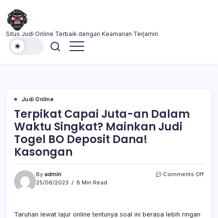
Skip
to
content
AlrassedOnline
Situs Judi Online Terbaik dengan Keamanan Terjamin.
Judi Online
Terpikat Capai Juta-an Dalam
Waktu Singkat? Mainkan Judi
Togel BO Deposit Dana!
Kasongan
on
By
admin
Comments Off
Terpi
25/06/2023
8 Min Read
Capa
Juta-
an
Taruhan lewat lajur online tentunya soal ini berasa lebih ringan
Dala