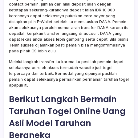
contact pemain, jumlah dari nilai deposit ialah dengan
ketetapan sekurang-kurangnya deposit ialah IDR 10.000
karenanya dapat selekasnya putuskan cara bayar yang
disiapkan pilih E-Wallet setelah itu memutuskan DANA. Pemain
akan selekasnya peroleh nomor arah transfer DANA karena itu
cepatlah kerjakan transfer langsung di account DANA yang
dapat lekas anda akses lebih gampang serta cepat. Bila bisnis
Telah sukses dijalankan pasti pemain bisa mengonfirmasinya
pada pihak CS lebih dulu.
Melalui langkah transfer itu karena itu pastilah pemain dapat
selekasnya peroleh akses termudah website judi togel
terpercaya dan terbaik. Bermodal yang dipunyai pastilah
pemain dapat selekasnya permainkan permainan taruhan togel
apapun itu.
Berikut Langkah Bermain
Taruhan Togel Online Uang
Asli Model Taruhan
Beraneka