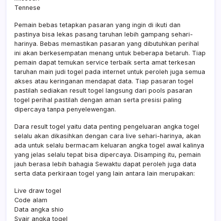
Tennese
Pemain bebas tetapkan pasaran yang ingin di ikuti dan
pastinya bisa lekas pasang taruhan lebih gampang sehari-
harinya. Bebas memastikan pasaran yang dibutuhkan perihal
ini akan berkesempatan menang untuk beberapa betaruh. Tiap
pemain dapat temukan service terbaik serta amat terkesan
taruhan main judi togel pada internet untuk peroleh juga semua
akses atau keringanan mendapat data. Tiap pasaran togel
pastilah sediakan result togel langsung dari pools pasaran
togel perihal pastilah dengan aman serta presisi paling
dipercaya tanpa penyelewengan.
Dara result togel yaitu data penting pengeluaran angka togel
selalu akan dikasihkan dengan cara live sehari-harinya, akan
ada untuk selalu bermacam keluaran angka togel awal kalinya
yang jelas selalu tepat bisa dipercaya. Disamping itu, pemain
jauh berasa lebih bahagia Sewaktu dapat peroleh juga data
serta data perkiraan togel yang lain antara lain merupakan:
Live draw togel
Code alam
Data angka shio
Syair angka togel