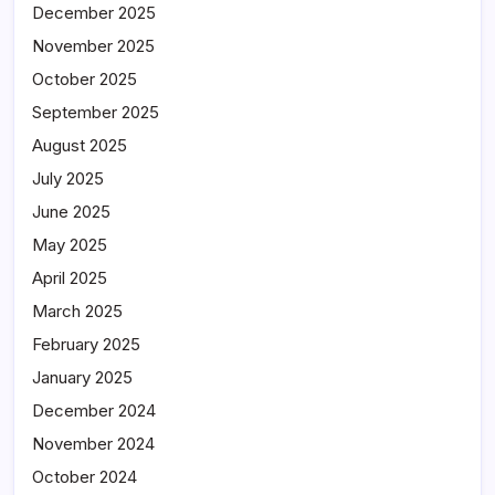
December 2025
November 2025
October 2025
September 2025
August 2025
July 2025
June 2025
May 2025
April 2025
March 2025
February 2025
January 2025
December 2024
November 2024
October 2024