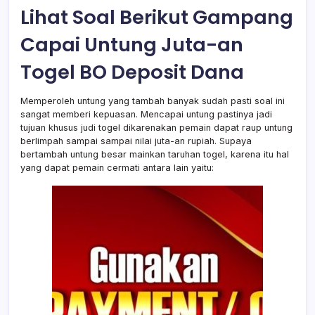
Lihat Soal Berikut Gampang
Capai Untung Juta-an
Togel BO Deposit Dana
Memperoleh untung yang tambah banyak sudah pasti soal ini
sangat memberi kepuasan. Mencapai untung pastinya jadi
tujuan khusus judi togel dikarenakan pemain dapat raup untung
berlimpah sampai sampai nilai juta-an rupiah. Supaya
bertambah untung besar mainkan taruhan togel, karena itu hal
yang dapat pemain cermati antara lain yaitu: