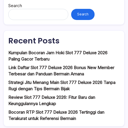
Search
Search
Recent Posts
Kumpulan Bocoran Jam Hoki Slot 777 Deluxe 2026
Paling Gacor Terbaru
Link Daftar Slot 777 Deluxe 2026 Bonus New Member
Terbesar dan Panduan Bermain Amana
Strategi Jitu Menang Main Slot 777 Deluxe 2026 Tanpa
Rugi dengan Tips Bermain Bijak
Review Slot 777 Deluxe 2026: Fitur Baru dan
Keunggulannya Lengkap
Bocoran RTP Slot 777 Deluxe 2026 Tertinggi dan
Terakurat untuk Referensi Bermain