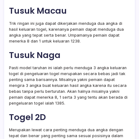
Tusuk Macau
Trik ringan ini juga dapat dikerjakan menduga dua angka di
hasil keluaran togel, karenanya pemain dapat menduga dua
angka yang tepat serta benar. Umpamanya pemain dapat
menerka 8 dan 1 untuk keluaran 1238.
Tusuk Naga
Pasti model taruhan ini ialah perlu menduga 3 angka keluaran
togel di pengeluaran togel merupakan secara bebas jadi tak
penting sama barisannya. Misalnya yakni pemain dapat
mengira 3 angka buat keluaran hasil angka karena itu secara
bebas tanpa perlu berturutan. Akan halnya misalnya yakni
pemain dapat menerka 8, 1 serta 3 yang tentu akan berada di
pengeluaran togel ialah 1385.
Togel 2D
Merupakan lewat cara penting menduga dua angka dengan
tepat dan benar yang penting sama sesuai posisinya dalam