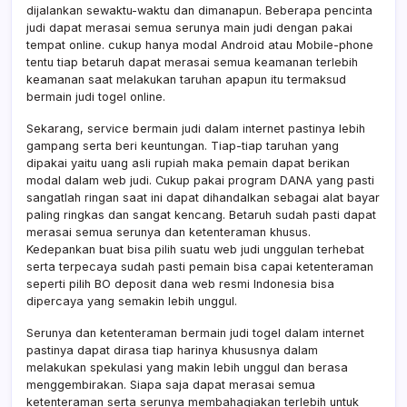
dijalankan sewaktu-waktu dan dimanapun. Beberapa pencinta
Wakt
Singk
judi dapat merasai semua serunya main judi dengan pakai
Perm
tempat online. cukup hanya modal Android atau Mobile-phone
Judi
tentu tiap betaruh dapat merasai semua keamanan terlebih
Toge
keamanan saat melakukan taruhan apapun itu termaksud
BO
bermain judi togel online.
Depo
Dana
Sekarang, service bermain judi dalam internet pastinya lebih
Barit
gampang serta beri keuntungan. Tiap-tiap taruhan yang
Timu
dipakai yaitu uang asli rupiah maka pemain dapat berikan
modal dalam web judi. Cukup pakai program DANA yang pasti
sangatlah ringan saat ini dapat dihandalkan sebagai alat bayar
paling ringkas dan sangat kencang. Betaruh sudah pasti dapat
merasai semua serunya dan ketenteraman khusus.
Kedepankan buat bisa pilih suatu web judi unggulan terhebat
serta terpecaya sudah pasti pemain bisa capai ketenteraman
seperti pilih BO deposit dana web resmi Indonesia bisa
dipercaya yang semakin lebih unggul.
Serunya dan ketenteraman bermain judi togel dalam internet
pastinya dapat dirasa tiap harinya khususnya dalam
melakukan spekulasi yang makin lebih unggul dan berasa
menggembirakan. Siapa saja dapat merasai semua
ketenteraman serta serunya membahagiakan terlebih untuk