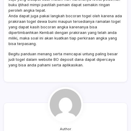
buku ijtihad mimpi pastilah pemain dapat semakin ringan
peroleh angka tepat.
Anda dapat juga pakai langkah bocoran togel oleh karena ada
prakiraan togel dewa bumi maupun tersedianya ramalan togel
yang dapat kasih bocoran angka karenanya bisa
dipertimbanhkan Kembali dengan prakiraan yang telah anda
miliki, maka soal ini akan kuatkan tiap perkiraan angka yang
bisa terpasang.
Begitu panduan menang serta mencapai untung paling besar
judi togel dalam website BO deposit dana dapat dipercaya
yang bisa anda pahami serta aplikasikan.
Author