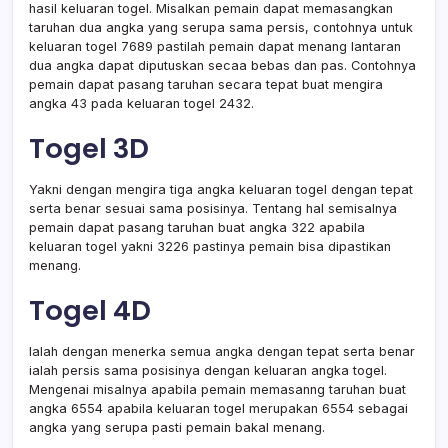
hasil keluaran togel. Misalkan pemain dapat memasangkan
taruhan dua angka yang serupa sama persis, contohnya untuk
keluaran togel 7689 pastilah pemain dapat menang lantaran
dua angka dapat diputuskan secaa bebas dan pas. Contohnya
pemain dapat pasang taruhan secara tepat buat mengira
angka 43 pada keluaran togel 2432.
Togel 3D
Yakni dengan mengira tiga angka keluaran togel dengan tepat
serta benar sesuai sama posisinya. Tentang hal semisalnya
pemain dapat pasang taruhan buat angka 322 apabila
keluaran togel yakni 3226 pastinya pemain bisa dipastikan
menang.
Togel 4D
Ialah dengan menerka semua angka dengan tepat serta benar
ialah persis sama posisinya dengan keluaran angka togel.
Mengenai misalnya apabila pemain memasanng taruhan buat
angka 6554 apabila keluaran togel merupakan 6554 sebagai
angka yang serupa pasti pemain bakal menang.