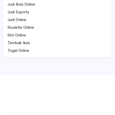
Judi Bola Online
Judi Esports
Judi Online
Roulette Online
Slot Online
Tembak Ikan
Togel Online