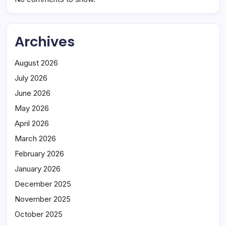
Archives
August 2026
July 2026
June 2026
May 2026
April 2026
March 2026
February 2026
January 2026
December 2025
November 2025
October 2025