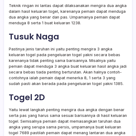
Teknik ringan ini lantas dapat dilaksanakan mengira dua angka
dalam hasil keluaran togel, karenanya pemain dapat menduga
dua angka yang benar dan pas. Umpamanya pemain dapat
menduga 8 serta 1 buat keluaran 1238.
Tusuk Naga
Pastinya jenis taruhan ini yaitu penting mengira 3 angka
keluaran togel pada pengeluaran togel yakni secara bebas
karenanya tidak penting sama barisannya. Misalnya yaitu
pemain dapat menduga 3 angka buat keluaran hasil angka jadi
secara bebas tiada penting berturutan. Akan halnya contoh-
contohnya ialah pemain dapat menerka 8, 1 serta 3 yang
sudah pasti akan berada pada pengeluaran togel yakni 1385.
Togel 2D
Yaitu lewat langkah penting mengira dua angka dengan benar
serta pas yang harus sama sesuai barisannya di hasil keluaran
togel. Semisalnya pemain dapat memasangkan taruhan dua
angka yang serupa sama persis, umpamanya buat keluaran
togel 7689 pastilah pemain dapat menang lantaran dua angka