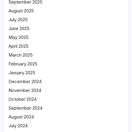
September 2025
August 2025
July 2025
June 2025
May 2025
April 2025
March 2025
February 2025
January 2025
December 2024
November 2024
October 2024
September 2024
August 2024
July 2024