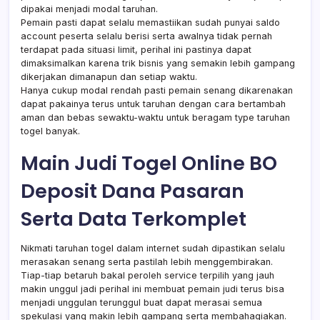
dipakai menjadi modal taruhan.
Pemain pasti dapat selalu memastiikan sudah punyai saldo
account peserta selalu berisi serta awalnya tidak pernah
terdapat pada situasi limit, perihal ini pastinya dapat
dimaksimalkan karena trik bisnis yang semakin lebih gampang
dikerjakan dimanapun dan setiap waktu.
Hanya cukup modal rendah pasti pemain senang dikarenakan
dapat pakainya terus untuk taruhan dengan cara bertambah
aman dan bebas sewaktu-waktu untuk beragam type taruhan
togel banyak.
Main Judi Togel Online BO
Deposit Dana Pasaran
Serta Data Terkomplet
Nikmati taruhan togel dalam internet sudah dipastikan selalu
merasakan senang serta pastilah lebih menggembirakan.
Tiap-tiap betaruh bakal peroleh service terpilih yang jauh
makin unggul jadi perihal ini membuat pemain judi terus bisa
menjadi unggulan terunggul buat dapat merasai semua
spekulasi yang makin lebih gampang serta membahagiakan.