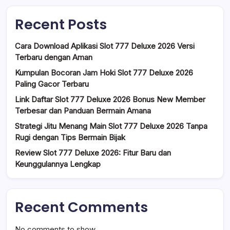
Recent Posts
Cara Download Aplikasi Slot 777 Deluxe 2026 Versi
Terbaru dengan Aman
Kumpulan Bocoran Jam Hoki Slot 777 Deluxe 2026
Paling Gacor Terbaru
Link Daftar Slot 777 Deluxe 2026 Bonus New Member
Terbesar dan Panduan Bermain Amana
Strategi Jitu Menang Main Slot 777 Deluxe 2026 Tanpa
Rugi dengan Tips Bermain Bijak
Review Slot 777 Deluxe 2026: Fitur Baru dan
Keunggulannya Lengkap
Recent Comments
No comments to show.