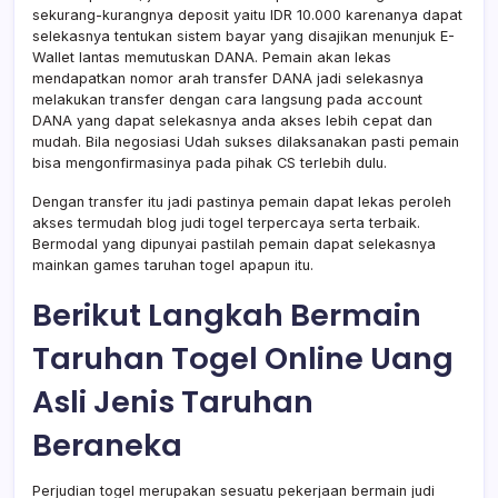
sekurang-kurangnya deposit yaitu IDR 10.000 karenanya dapat
selekasnya tentukan sistem bayar yang disajikan menunjuk E-
Wallet lantas memutuskan DANA. Pemain akan lekas
mendapatkan nomor arah transfer DANA jadi selekasnya
melakukan transfer dengan cara langsung pada account
DANA yang dapat selekasnya anda akses lebih cepat dan
mudah. Bila negosiasi Udah sukses dilaksanakan pasti pemain
bisa mengonfirmasinya pada pihak CS terlebih dulu.
Dengan transfer itu jadi pastinya pemain dapat lekas peroleh
akses termudah blog judi togel terpercaya serta terbaik.
Bermodal yang dipunyai pastilah pemain dapat selekasnya
mainkan games taruhan togel apapun itu.
Berikut Langkah Bermain
Taruhan Togel Online Uang
Asli Jenis Taruhan
Beraneka
Perjudian togel merupakan sesuatu pekerjaan bermain judi