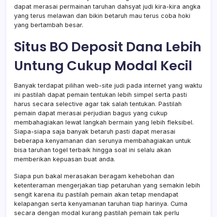
dapat merasai permainan taruhan dahsyat judi kira-kira angka
yang terus melawan dan bikin betaruh mau terus coba hoki
yang bertambah besar.
Situs BO Deposit Dana Lebih
Untung Cukup Modal Kecil
Banyak terdapat pilihan web-site judi pada internet yang waktu
ini pastilah dapat pemain tentukan lebih simpel serta pasti
harus secara selective agar tak salah tentukan. Pastilah
pemain dapat merasai perjudian bagus yang cukup
membahagiakan lewat langkah bermain yang lebih fleksibel.
Siapa-siapa saja banyak betaruh pasti dapat merasai
beberapa kenyamanan dan serunya membahagiakan untuk
bisa taruhan togel terbaik hingga soal ini selalu akan
memberikan kepuasan buat anda.
Siapa pun bakal merasakan beragam kehebohan dan
ketenteraman mengerjakan tiap petaruhan yang semakin lebih
sengit karena itu pastilah pemain akan tetap mendapat
kelapangan serta kenyamanan taruhan tiap harinya. Cuma
secara dengan modal kurang pastilah pemain tak perlu