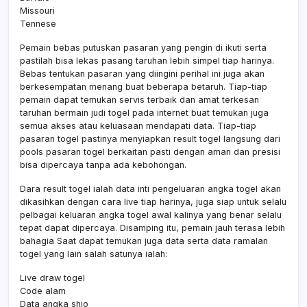
Missouri
Tennese
Pemain bebas putuskan pasaran yang pengin di ikuti serta
pastilah bisa lekas pasang taruhan lebih simpel tiap harinya.
Bebas tentukan pasaran yang diingini perihal ini juga akan
berkesempatan menang buat beberapa betaruh. Tiap-tiap
pemain dapat temukan servis terbaik dan amat terkesan
taruhan bermain judi togel pada internet buat temukan juga
semua akses atau keluasaan mendapati data. Tiap-tiap
pasaran togel pastinya menyiapkan result togel langsung dari
pools pasaran togel berkaitan pasti dengan aman dan presisi
bisa dipercaya tanpa ada kebohongan.
Dara result togel ialah data inti pengeluaran angka togel akan
dikasihkan dengan cara live tiap harinya, juga siap untuk selalu
pelbagai keluaran angka togel awal kalinya yang benar selalu
tepat dapat dipercaya. Disamping itu, pemain jauh terasa lebih
bahagia Saat dapat temukan juga data serta data ramalan
togel yang lain salah satunya ialah:
Live draw togel
Code alam
Data angka shio