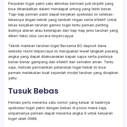
Perjudian togel yakni satu aktivitas bermain judi terpilih yang
bisa dihandalkan dalam mendapat untung yang lebih besar.
Tiap-tiap pemain pasti dapat kerjakan spekulasi ini selekas-
lekasnya dngan teknik yang tambah ringan serta efektif. Untuk
lekas kerjakan taruhan games togel tentu pemain penting
ikutinya ataran atau ketetapan dari tiap-tiap jenis taruhan yang
diberi faksi situs secara terpercayya.
Teknik mainkan taruhan togel Bersama BO deposit dana
website resmi tetpercaya ini merupakan lewat langkah pasang
angka yang dapat dilaksanakan kapan sajsa serta pastinya
benar-benar gampang dan efektif dan semakin aman. Tentu
saja, metode permainkan petaruhan togel hebat ini bisa
pemain melakukan buat sejumlah model taruhan yang disajikan
yaitu:
Tusuk Bebas
Pemain perlu menerka satu nomor yang keluar di hadirnya
spekulasi togel yakni dengan bebas di posisi mana saja,
umpamanya pemain dapat menerka angka 9 untuk keluaran
togel ialah 0988.