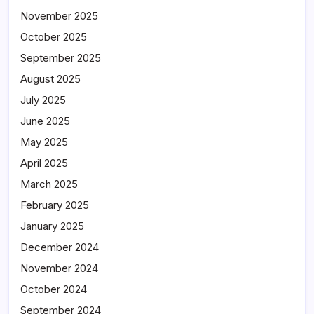
November 2025
October 2025
September 2025
August 2025
July 2025
June 2025
May 2025
April 2025
March 2025
February 2025
January 2025
December 2024
November 2024
October 2024
September 2024