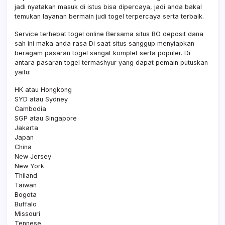
jadi nyatakan masuk di istus bisa dipercaya, jadi anda bakal
temukan layanan bermain judi togel terpercaya serta terbaik.
Service terhebat togel online Bersama situs BO deposit dana
sah ini maka anda rasa Di saat situs sanggup menyiapkan
beragam pasaran togel sangat komplet serta populer. Di
antara pasaran togel termashyur yang dapat pemain putuskan
yaitu:
HK atau Hongkong
SYD atau Sydney
Cambodia
SGP atau Singapore
Jakarta
Japan
China
New Jersey
New York
Thiland
Taiwan
Bogota
Buffalo
Missouri
Tennese