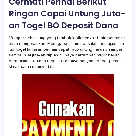
Cermati Perihal Berikut
Ringan Capai Untung Juta-
an Togel BO Deposit Dana
Memperoleh untung yang tambah lebih banyak tentu perihal ini
akan mengesankan. Menggapai untung pastilah jadi tujuan inti
judi togel lantaran pemain dapat raup untung meluap sampai
sampai nilai juta-an rupiah. Supaya bertambah mujur besar
permainkan taruhan togel, karenanya hal yang dapat pemain
simak salah satunya ialah: