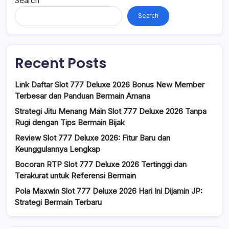
Search
Search
Recent Posts
Link Daftar Slot 777 Deluxe 2026 Bonus New Member
Terbesar dan Panduan Bermain Amana
Strategi Jitu Menang Main Slot 777 Deluxe 2026 Tanpa
Rugi dengan Tips Bermain Bijak
Review Slot 777 Deluxe 2026: Fitur Baru dan
Keunggulannya Lengkap
Bocoran RTP Slot 777 Deluxe 2026 Tertinggi dan
Terakurat untuk Referensi Bermain
Pola Maxwin Slot 777 Deluxe 2026 Hari Ini Dijamin JP:
Strategi Bermain Terbaru