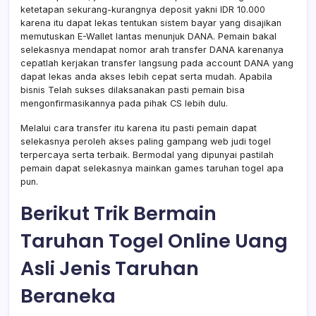
ketetapan sekurang-kurangnya deposit yakni IDR 10.000
karena itu dapat lekas tentukan sistem bayar yang disajikan
memutuskan E-Wallet lantas menunjuk DANA. Pemain bakal
selekasnya mendapat nomor arah transfer DANA karenanya
cepatlah kerjakan transfer langsung pada account DANA yang
dapat lekas anda akses lebih cepat serta mudah. Apabila
bisnis Telah sukses dilaksanakan pasti pemain bisa
mengonfirmasikannya pada pihak CS lebih dulu.
Melalui cara transfer itu karena itu pasti pemain dapat
selekasnya peroleh akses paling gampang web judi togel
terpercaya serta terbaik. Bermodal yang dipunyai pastilah
pemain dapat selekasnya mainkan games taruhan togel apa
pun.
Berikut Trik Bermain
Taruhan Togel Online Uang
Asli Jenis Taruhan
Beraneka