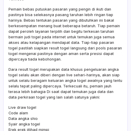
Pemain bebas putuskan pasaran yang pengin di ikuti dan
pastinya bisa selekasnya pasang taruhan lebih ringan tiap
harinya. Bebas tentukan pasaran yang dibutuhkan ini bakal
berkesempatan menang buat beberapa betaruh. Tiap pemain
dapat peroleh layanan terpilih dan begitu terkesan taruhan
bermain judi togel pada internet untuk temukan juga semua
akses atau kelapangan mendapat data. Tiap-tiap pasaran
togel pastilah siapkan result togel langsung dari pools pasaran
togel mengenai pastinya dengan aman serta presisi dapat
dipercaya tiada kebohongan.
Dara result togel merupakan data khusus pengeluaran angka
togel selalu akan diberi dengan live sehari-harinya, akan siap
untuk selalu beragam keluaran angka togel awalnya yang tentu
selalu tepat paling dipercaya. Terkecuali itu, pemain jauh
terasa lebih bahagia Di saat dapat temukan juga data dan
data perkiraan togel yang lain salah satunya yakni:
Live draw togel
Code alam
Data angka shio
Syair angka togel
Erek erek ijtihad mimpi