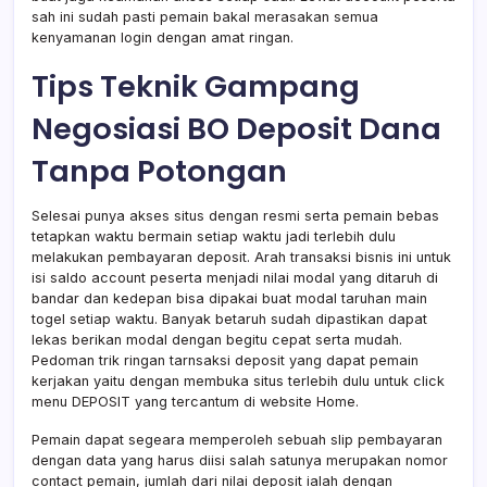
sah ini sudah pasti pemain bakal merasakan semua
kenyamanan login dengan amat ringan.
Tips Teknik Gampang
Negosiasi BO Deposit Dana
Tanpa Potongan
Selesai punya akses situs dengan resmi serta pemain bebas
tetapkan waktu bermain setiap waktu jadi terlebih dulu
melakukan pembayaran deposit. Arah transaksi bisnis ini untuk
isi saldo account peserta menjadi nilai modal yang ditaruh di
bandar dan kedepan bisa dipakai buat modal taruhan main
togel setiap waktu. Banyak betaruh sudah dipastikan dapat
lekas berikan modal dengan begitu cepat serta mudah.
Pedoman trik ringan tarnsaksi deposit yang dapat pemain
kerjakan yaitu dengan membuka situs terlebih dulu untuk click
menu DEPOSIT yang tercantum di website Home.
Pemain dapat segeara memperoleh sebuah slip pembayaran
dengan data yang harus diisi salah satunya merupakan nomor
contact pemain, jumlah dari nilai deposit ialah dengan