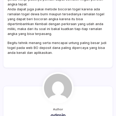
angka tepat.
Anda dapat juga pakai metode bocoran togel karena ada
ramalan togel dewa bumi maupun tersedianya ramalan togel
yang dapat beri bocoran angka karena itu bisa
dipertimbanhkan Kembali dengan perkiraan yang udah anda
miliki, maka dari itu soal ini bakal kuatkan tiap-tiap ramalan
angka yang bisa terpasang.
Begitu tehnik menang serta mencapai untung paling besar judi
togel pada web BO deposit dana paling dipercaya yang bisa
anda kenali dan aplikasikan.
Author
admin